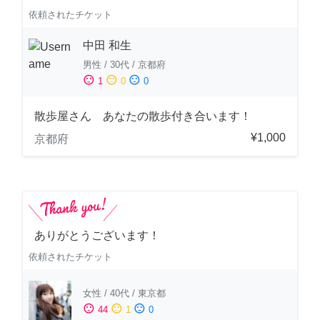
依頼されたチケット
中田 和生
男性
/
30代
/
京都府
sentiment_satisfied
sentiment_neutral
sentiment_dissatisfied
1
0
0
散歩屋さん あなたの散歩付き合います！
¥1,000
京都府
ありがとうございます！
依頼されたチケット
女性
/
40代
/
東京都
sentiment_satisfied
sentiment_neutral
sentiment_dissatisfied
44
1
0