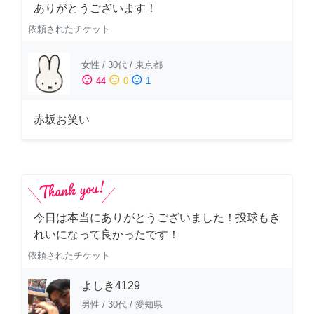
ありがとうございます！
依頼されたチケット
女性
/
30代
/
東京都
sentiment_satisfied
sentiment_neutral
sentiment_dissatisfied
44
0
1
赤坂お笑い
今日は本当にありがとうございました！投球もき
れいになって良かったです！
依頼されたチケット
よしき4129
男性
/
30代
/
愛知県