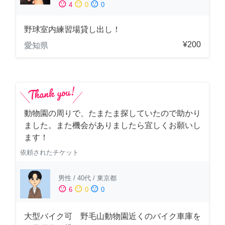
sentiment_satisfied
sentiment_neutral
sentiment_dissatisfied
4
0
0
野球室内練習場貸し出し！
¥200
愛知県
動物園の周りで、たまたま探していたので助かり
ました。また機会がありましたら宜しくお願いし
ます！
依頼されたチケット
男性
/
40代
/
東京都
sentiment_satisfied
sentiment_neutral
sentiment_dissatisfied
6
0
0
大型バイク可 野毛山動物園近くのバイク車庫を