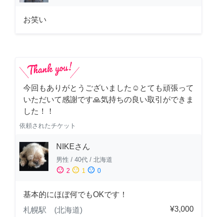
お笑い
今回もありがとうございました☺️とても頑張って
いただいて感謝です🙏気持ちの良い取引ができま
した！！
依頼されたチケット
NIKEさん
男性
/
40代
/
北海道
sentiment_satisfied
sentiment_neutral
sentiment_dissatisfied
2
1
0
基本的にほぼ何でもOKです！
¥3,000
札幌駅 (北海道)