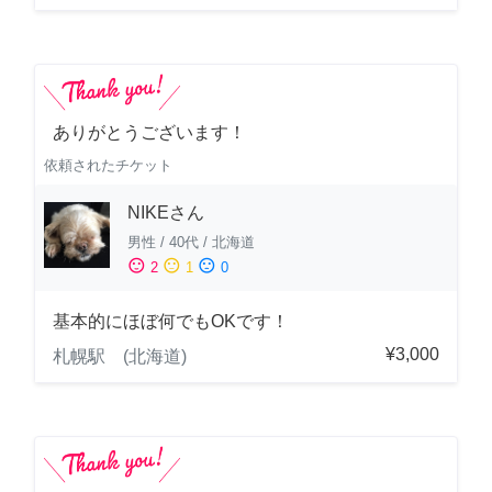
ありがとうございます！
依頼されたチケット
NIKEさん
男性
/
40代
/
北海道
sentiment_satisfied
sentiment_neutral
sentiment_dissatisfied
2
1
0
基本的にほぼ何でもOKです！
¥3,000
札幌駅 (北海道)