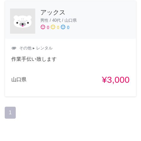
アックス
男性
/
40代
/
山口県
sentiment_satisfied
sentiment_neutral
sentiment_dissatisfied
0
0
0
attachment
その他
▸ レンタル
作業手伝い致します
¥3,000
山口県
1