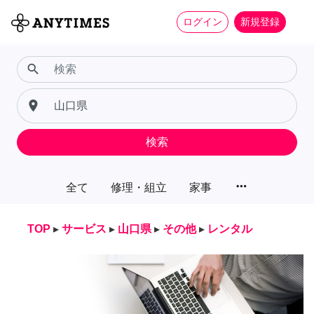
ログイン
新規登録
search
place
検索
more_horiz
全て
修理・組立
家事
TOP
▸
サービス
▸
山口県
▸
その他
▸
レンタル