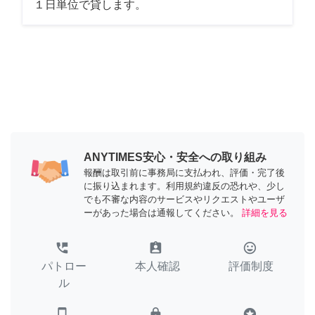
１日単位で貸します。
ANYTIMES安心・安全への取り組み
報酬は取引前に事務局に支払われ、評価・完了後
に振り込まれます。利用規約違反の恐れや、少し
でも不審な内容のサービスやリクエストやユーザ
ーがあった場合は通報してください。
詳細を見る
perm_phone_msg
assignment_ind
tag_faces
パトロー
本人確認
評価制度
ル
smartphone
lock
stars