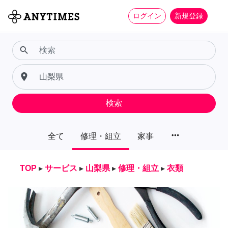
ログイン
新規登録
search
place
検索
more_horiz
全て
修理・組立
家事
TOP
▸
サービス
▸
山梨県
▸
修理・組立
▸
衣類