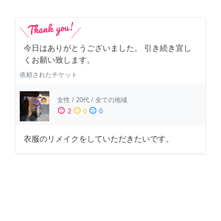
今日はありがとうございました。 引き続き宜し
くお願い致します。
依頼されたチケット
女性
/
20代
/
全ての地域
sentiment_satisfied
sentiment_neutral
sentiment_dissatisfied
2
0
0
衣服のリメイクをしていただきたいです。