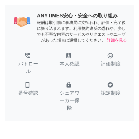
ANYTIMES安心・安全への取り組み
報酬は取引前に事務局に支払われ、評価・完了後
に振り込まれます。利用規約違反の恐れや、少し
でも不審な内容のサービスやリクエストやユーザ
ーがあった場合は通報してください。
詳細を見る
perm_phone_msg
assignment_ind
tag_faces
パトロー
本人確認
評価制度
ル
smartphone
lock
stars
番号確認
シェアワ
認定制度
ーカー保
険