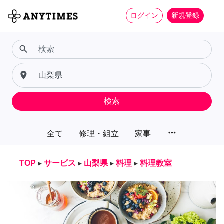
ログイン
新規登録
search
place
検索
more_horiz
全て
修理・組立
家事
TOP
▸
サービス
▸
山梨県
▸
料理
▸
料理教室