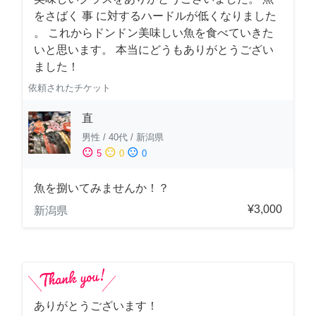
をさばく 事 に対するハードルが低くなりました
。 これからドンドン美味しい魚を食べていきた
いと思います。 本当にどうもありがとうござい
ました！
依頼されたチケット
直
男性
/
40代
/
新潟県
sentiment_satisfied
sentiment_neutral
sentiment_dissatisfied
5
0
0
魚を捌いてみませんか！？
¥3,000
新潟県
ありがとうございます！