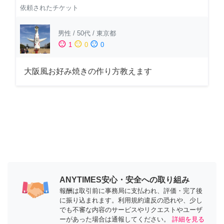
依頼されたチケット
男性
/
50代
/
東京都
sentiment_satisfied
sentiment_neutral
sentiment_dissatisfied
1
0
0
大阪風お好み焼きの作り方教えます
ANYTIMES安心・安全への取り組み
報酬は取引前に事務局に支払われ、評価・完了後
に振り込まれます。利用規約違反の恐れや、少し
でも不審な内容のサービスやリクエストやユーザ
ーがあった場合は通報してください。
詳細を見る