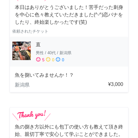
本日はありがとうございました！苦手だった刺身
を中心に色々教えていただきました(^-^)恋バナを
したり、終始楽しかったです(笑)
依頼されたチケット
直
男性
/
40代
/
新潟県
sentiment_satisfied
sentiment_neutral
sentiment_dissatisfied
5
0
0
魚を捌いてみませんか！？
¥3,000
新潟県
魚の捌き方以外にも包丁の使い方も教えて頂き終
始、親切丁寧で安心して学ぶことができました。