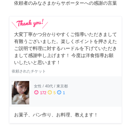
依頼者のみなさまからサポーターへの感謝の言葉
大変丁寧かつ分かりやすくご指導いただきまして
有難うございました。楽しくポイントを押さえた
ご説明で料理に対するハードルを下げていただき
まして感謝申し上げます！ 今度は洋食指導お願
いしたいと思います！
依頼されたチケット
女性
/
40代
/
東京都
sentiment_satisfied
sentiment_neutral
sentiment_dissatisfied
172
5
1
お菓子、パン作り、お料理、教えます！