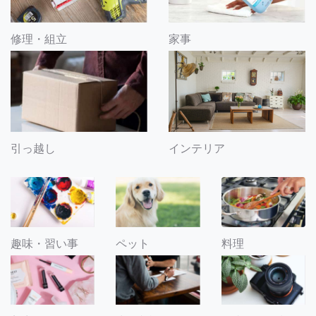
修理・組立
家事
引っ越し
インテリア
趣味・習い事
ペット
料理