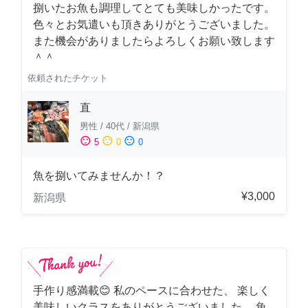
捌いたお魚も調理してとても美味しかったです。
色々とお気遣いも頂きありがとうございました。
また機会がありましたらよろしくお願い致します
＾＾
依頼されたチケット
直
男性
/
40代
/
新潟県
sentiment_satisfied
sentiment_neutral
sentiment_dissatisfied
5
0
0
魚を捌いてみませんか！？
¥3,000
新潟県
手作り感満載😊 私のペースに合わせた、 楽しく
美味しいクラスをありがとうございました。 魚