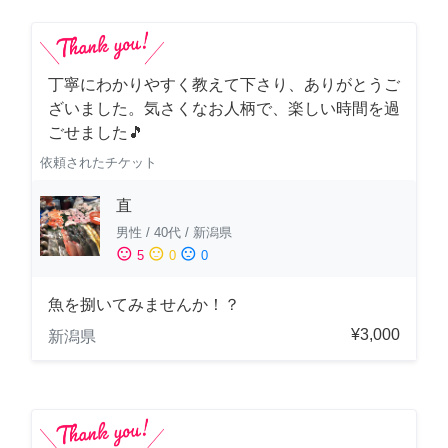
丁寧にわかりやすく教えて下さり、ありがとうご
ざいました。気さくなお人柄で、楽しい時間を過
ごせました🎵
依頼されたチケット
直
男性
/
40代
/
新潟県
sentiment_satisfied
sentiment_neutral
sentiment_dissatisfied
5
0
0
魚を捌いてみませんか！？
¥3,000
新潟県