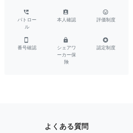
perm_phone_msg
assignment_ind
tag_faces
パトロー
本人確認
評価制度
ル
smartphone
lock
stars
番号確認
シェアワ
認定制度
ーカー保
険
よくある質問