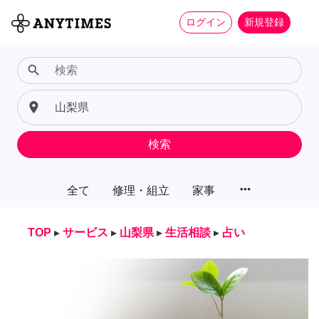
ログイン
新規登録
search
place
検索
more_horiz
全て
修理・組立
家事
TOP
▸
サービス
▸
山梨県
▸
生活相談
▸
占い