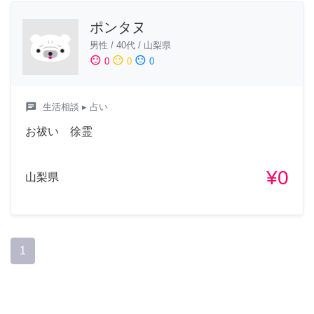
ポンタヌ
男性
/
40代
/
山梨県
sentiment_satisfied
sentiment_neutral
sentiment_dissatisfied
0
0
0
chat
生活相談
▸ 占い
お祓い 徐霊
¥0
山梨県
1