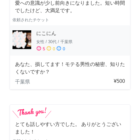
愛への意識が少し前向きになりました。短い時間
でしたけど、大満足です。
依頼されたチケット
にこにん
女性
/
30代
/
千葉県
sentiment_satisfied
sentiment_neutral
sentiment_dissatisfied
5
0
0
あなた、損してます！モテる男性の秘密、知りた
くないですか？
¥500
千葉県
とても話しやすい方でした。 ありがとうござい
ました！