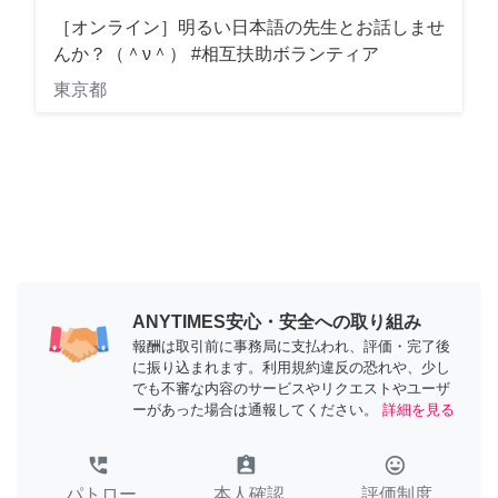
［オンライン］明るい日本語の先生とお話しませ
んか？（＾ν＾） #相互扶助ボランティア
東京都
ANYTIMES安心・安全への取り組み
報酬は取引前に事務局に支払われ、評価・完了後
に振り込まれます。利用規約違反の恐れや、少し
でも不審な内容のサービスやリクエストやユーザ
ーがあった場合は通報してください。
詳細を見る
perm_phone_msg
assignment_ind
tag_faces
パトロー
本人確認
評価制度