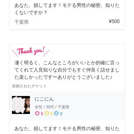
あなた、損してます！モテる男性の秘密、知りた
くないですか？
¥500
千葉県
凄く明るく、こんなところがいいとか的確に言っ
てくれて人見知りな自分でもすぐ仲良く話せまし
た楽しかったですーありがとうございました♪
依頼されたチケット
にこにん
女性
/
30代
/
千葉県
sentiment_satisfied
sentiment_neutral
sentiment_dissatisfied
5
0
0
あなた、損してます！モテる男性の秘密、知りた