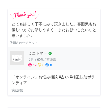
とても詳しく丁寧にみて頂きました。雰囲気もお
優しい方でお話しやすく、またお願いしたいなと
思いました。
依頼されたチケット
ミニトマト
check_circle
女性
/
60代
/
宮崎県
sentiment_satisfied
sentiment_neutral
sentiment_dissatisfied
19
0
0
「オンライン」お悩み相談 #占い #相互扶助ボラ
ンティア
宮崎県