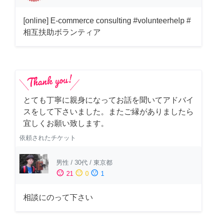
[online] E-commerce consulting #volunteerhelp #
相互扶助ボランティア
とても丁寧に親身になってお話を聞いてアドバイ
スをして下さいました。またご縁がありましたら
宜しくお願い致します。
依頼されたチケット
男性
/
30代
/
東京都
sentiment_satisfied
sentiment_neutral
sentiment_dissatisfied
21
0
1
相談にのって下さい