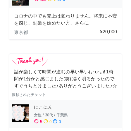
コロナの中でも売上は変わりません。将来に不安
を感じ、副業を始めたい方、さらに
¥20,000
東京都
話が楽しくて時間が進むの早い早い(｡･о･｡)! 1時
間が1分かと感じました(笑) 凄く明るかったので
すぐうちとけました♪ありがとうございました♪☆
依頼されたチケット
にこにん
女性
/
30代
/
千葉県
sentiment_satisfied
sentiment_neutral
sentiment_dissatisfied
5
0
0