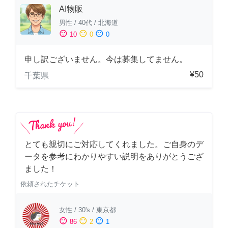
AI物販
男性
/
40代
/
北海道
sentiment_satisfied
sentiment_neutral
sentiment_dissatisfied
10
0
0
申し訳ございません。今は募集してません。
¥50
千葉県
とても親切にご対応してくれました。ご自身のデ
ータを参考にわかりやすい説明をありがとうござ
ました！
依頼されたチケット
女性
/
30's
/
東京都
sentiment_satisfied
sentiment_neutral
sentiment_dissatisfied
86
2
1