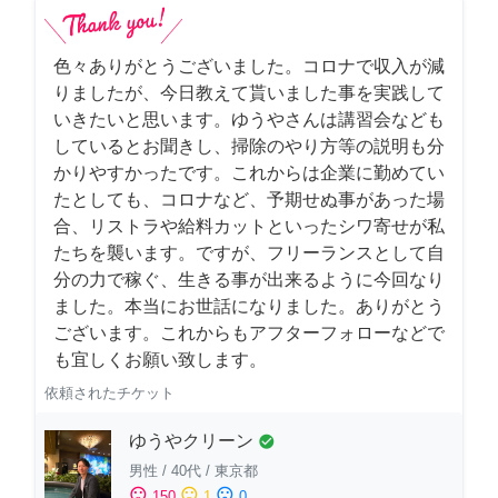
色々ありがとうございました。コロナで収入が減
りましたが、今日教えて貰いました事を実践して
いきたいと思います。ゆうやさんは講習会なども
しているとお聞きし、掃除のやり方等の説明も分
かりやすかったです。これからは企業に勤めてい
たとしても、コロナなど、予期せぬ事があった場
合、リストラや給料カットといったシワ寄せが私
たちを襲います。ですが、フリーランスとして自
分の力で稼ぐ、生きる事が出来るように今回なり
ました。本当にお世話になりました。ありがとう
ございます。これからもアフターフォローなどで
も宜しくお願い致します。
依頼されたチケット
ゆうやクリーン
check_circle
男性
/
40代
/
東京都
sentiment_satisfied
sentiment_neutral
sentiment_dissatisfied
150
1
0