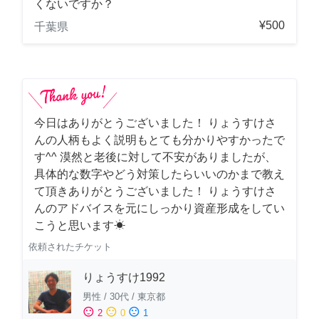
くないですか？
¥500
千葉県
今日はありがとうございました！ りょうすけさ
んの人柄もよく説明もとても分かりやすかったで
す^^ 漠然と老後に対して不安がありましたが、
具体的な数字やどう対策したらいいのかまで教え
て頂きありがとうございました！ りょうすけさ
んのアドバイスを元にしっかり資産形成をしてい
こうと思います☀︎
依頼されたチケット
りょうすけ1992
男性
/
30代
/
東京都
sentiment_satisfied
sentiment_neutral
sentiment_dissatisfied
2
0
1