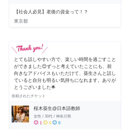
【社会人必見】老後の資金って！？
東京都
とても話しやすい方で、楽しい時間を過ごすこと
ができました😊ずっと考えていたことにも、前
向きなアドバイスもいただけて、葵生さんと話し
ていると自分も明るい気持ちになれます。ありが
とうございました🌟
依頼されたチケット
桜木葵生@日本語教師
女性
/
30代
/
神奈川県
sentiment_satisfied
sentiment_neutral
sentiment_dissatisfied
1
0
0