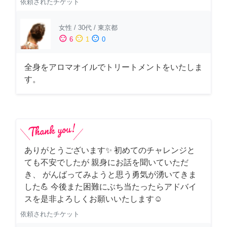
依頼されたチケット
女性
/
30代
/
東京都
sentiment_satisfied
sentiment_neutral
sentiment_dissatisfied
6
1
0
全身をアロマオイルでトリートメントをいたしま
す。
ありがとうございます✨ 初めてのチャレンジと
ても不安でしたが 親身にお話を聞いていただ
き、 がんばってみようと思う勇気が湧いてきま
した💪 今後また困難にぶち当たったらアドバイ
スを是非よろしくお願いいたします☺️
依頼されたチケット