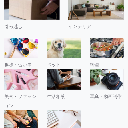
引っ越し
インテリア
趣味・習い事
ペット
料理
美容・ファッシ
生活相談
写真・動画制作
ョン