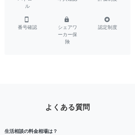
ル
smartphone
lock
stars
番号確認
シェアワ
認定制度
ーカー保
険
よくある質問
生活相談の料金相場は？