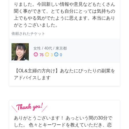
りました。今回新しい情報や意見などもたくさん
聞く事ができて、とても自分にとっては気持ちの
上でもやる気がでたように思えます。本当にあり
がとうございました。
依頼されたチケット
女性
/
40代
/
東京都
sentiment_satisfied
sentiment_neutral
sentiment_dissatisfied
76
3
0
【OL&主婦の方向け】あなたにぴったりの副業を
アドバイスします
ありがとうございます！ あっという間の30分で
した。 色々とキーワードを教えていただき、恋