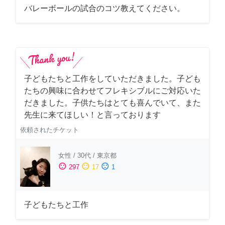
バレーボールの試合のコツ教えてください。
子どもたちと工作をしていただきました。子ども
たちの興味に合わせてフレキシブルにご対応いた
だきました。子供たちはとても喜んでいて、また
先生に来てほしい！と言っております
依頼されたチケット
女性
/
30代
/
東京都
sentiment_satisfied
sentiment_neutral
sentiment_dissatisfied
297
17
1
子どもたちと工作