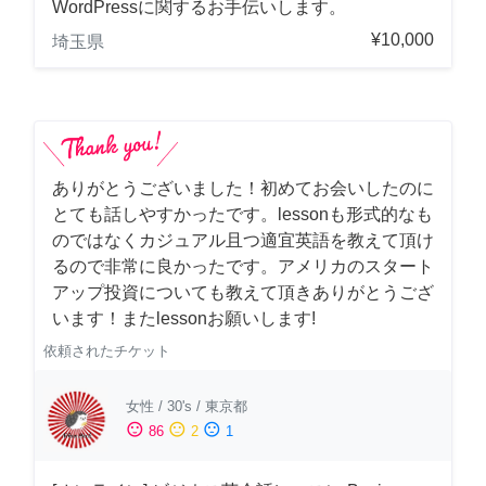
WordPressに関するお手伝いします。
¥10,000
埼玉県
ありがとうございました！初めてお会いしたのに
とても話しやすかったです。lessonも形式的なも
のではなくカジュアル且つ適宜英語を教えて頂け
るので非常に良かったです。アメリカのスタート
アップ投資についても教えて頂きありがとうござ
います！またlessonお願いします!
依頼されたチケット
女性
/
30's
/
東京都
sentiment_satisfied
sentiment_neutral
sentiment_dissatisfied
86
2
1