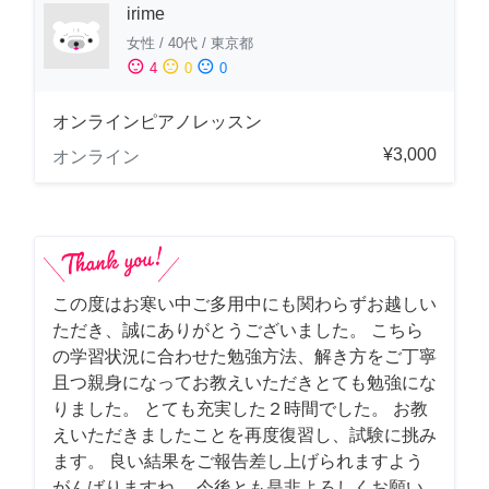
irime
女性
/
40代
/
東京都
sentiment_satisfied
sentiment_neutral
sentiment_dissatisfied
4
0
0
オンラインピアノレッスン
¥3,000
オンライン
この度はお寒い中ご多用中にも関わらずお越しい
ただき、誠にありがとうございました。 こちら
の学習状況に合わせた勉強方法、解き方をご丁寧
且つ親身になってお教えいただきとても勉強にな
りました。 とても充実した２時間でした。 お教
えいただきましたことを再度復習し、試験に挑み
ます。 良い結果をご報告差し上げられますよう
がんばりますね。 今後とも是非よろしくお願い