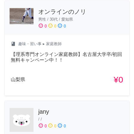
オンラインのノリ
男性
/
30代
/
愛知県
sentiment_satisfied
sentiment_neutral
sentiment_dissatisfied
0
0
0
class
趣味・習い事
▸ 家庭教師
【理系専門オンライン家庭教師】名古屋大学卒/初回
無料キャンペーン中！！
¥0
山梨県
jany
/
/
sentiment_satisfied
sentiment_neutral
sentiment_dissatisfied
0
0
0