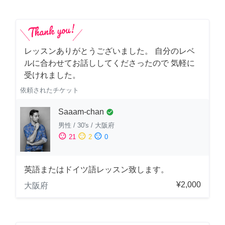
レッスンありがとうございました。 自分のレベ
ルに合わせてお話ししてくださったので 気軽に
受けれました。
依頼されたチケット
Saaam-chan
check_circle
男性
/
30's
/
大阪府
sentiment_satisfied
sentiment_neutral
sentiment_dissatisfied
21
2
0
英語またはドイツ語レッスン致します。
¥2,000
大阪府