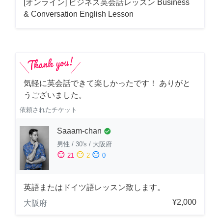
[オンライン] ビジネス英会話レッスン Business
& Conversation English Lesson
気軽に英会話できて楽しかったです！ ありがと
うございました。
依頼されたチケット
Saaam-chan
check_circle
男性
/
30's
/
大阪府
sentiment_satisfied
sentiment_neutral
sentiment_dissatisfied
21
2
0
英語またはドイツ語レッスン致します。
¥2,000
大阪府