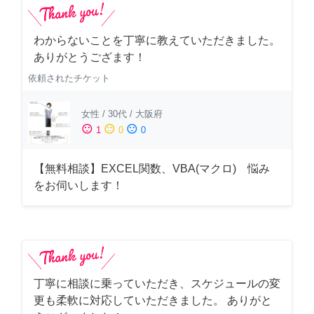
わからないことを丁寧に教えていただきました。
ありがとうござます！
依頼されたチケット
女性
/
30代
/
大阪府
sentiment_satisfied
sentiment_neutral
sentiment_dissatisfied
1
0
0
【無料相談】EXCEL関数、VBA(マクロ) 悩み
をお伺いします！
丁寧に相談に乗っていただき、スケジュールの変
更も柔軟に対応していただきました。 ありがと