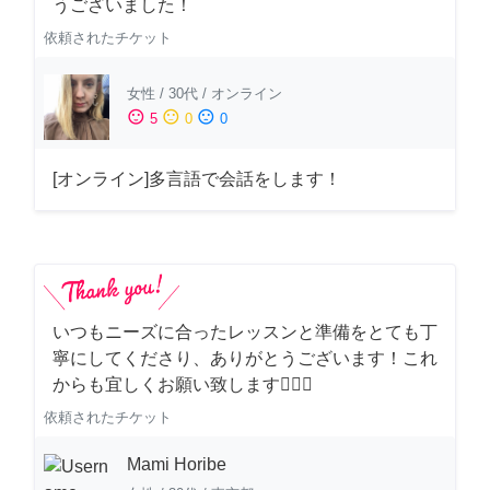
うございました！
依頼されたチケット
女性
/
30代
/
オンライン
sentiment_satisfied
sentiment_neutral
sentiment_dissatisfied
5
0
0
[オンライン]多言語で会話をします！
いつもニーズに合ったレッスンと準備をとても丁
寧にしてくださり、ありがとうございます！これ
からも宜しくお願い致します🙇‍♀️✨
依頼されたチケット
Mami Horibe