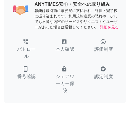
ANYTIMES安心・安全への取り組み
報酬は取引前に事務局に支払われ、評価・完了後
に振り込まれます。利用規約違反の恐れや、少し
でも不審な内容のサービスやリクエストやユーザ
ーがあった場合は通報してください。
詳細を見る
perm_phone_msg
assignment_ind
tag_faces
パトロー
本人確認
評価制度
ル
smartphone
lock
stars
番号確認
シェアワ
認定制度
ーカー保
険