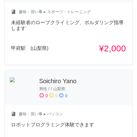
class
趣味・習い事
▸ スポーツ・トレーニング
未経験者のロープクライミング、ボルダリング指導
します
¥2,000
甲府駅 (山梨県)
Soichiro Yano
男性
/
/
山梨県
sentiment_satisfied
sentiment_neutral
sentiment_dissatisfied
0
0
0
class
趣味・習い事
▸ パソコン
ロボットプログラミング体験できます