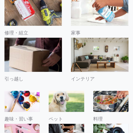
修理・組立
家事
引っ越し
インテリア
趣味・習い事
ペット
料理