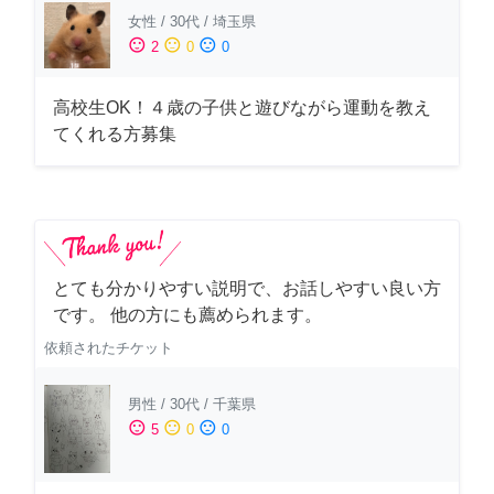
女性
/
30代
/
埼玉県
sentiment_satisfied
sentiment_neutral
sentiment_dissatisfied
2
0
0
高校生OK！４歳の子供と遊びながら運動を教え
てくれる方募集
とても分かりやすい説明で、お話しやすい良い方
です。 他の方にも薦められます。
依頼されたチケット
男性
/
30代
/
千葉県
sentiment_satisfied
sentiment_neutral
sentiment_dissatisfied
5
0
0