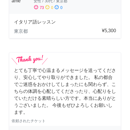
女性
/
30代
/
東京都
sentiment_satisfied
sentiment_neutral
sentiment_dissatisfied
73
0
0
イタリア語レッスン
¥5,300
東京都
とても丁寧で心温まるメッセージを送ってくださ
り、安心してやり取りができました。 私の都合
でご迷惑をおかけしてしまったにも関わらず、こ
ちらの体調を心配してくださったり、心配りをし
ていただける素晴らしい方です。本当にありがと
うございました。 今後もぜひよろしくお願いし
ます。
依頼されたチケット