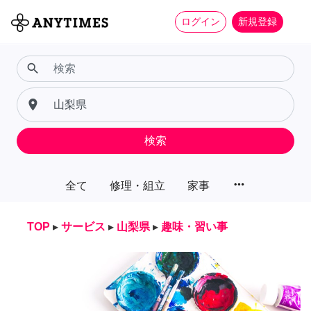
ログイン
新規登録
search
place
検索
more_horiz
全て
修理・組立
家事
TOP
▸
サービス
▸
山梨県
▸
趣味・習い事