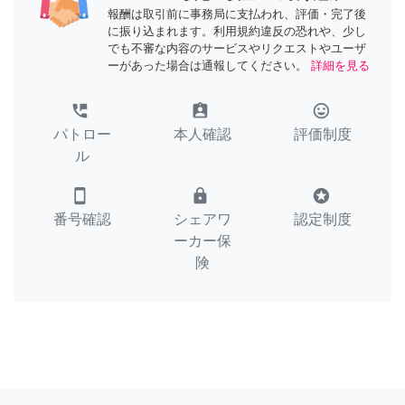
報酬は取引前に事務局に支払われ、評価・完了後
に振り込まれます。利用規約違反の恐れや、少し
でも不審な内容のサービスやリクエストやユーザ
ーがあった場合は通報してください。
詳細を見る
perm_phone_msg
assignment_ind
tag_faces
パトロー
本人確認
評価制度
ル
smartphone
lock
stars
番号確認
シェアワ
認定制度
ーカー保
険