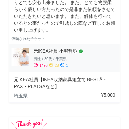
りとても安心出来ました。 また、とても物腰柔
らかく優しい方だったので是非また依頼をさせて
いただきたいと思います。 また、解体も行って
いるとの事だったので引越しの際など宜しくお願
い申し上げます。
依頼されたチケット
元IKEA社員 小堀哲弥
check_circle
男性
/
30代
/
千葉県
sentiment_satisfied
sentiment_neutral
sentiment_dissatisfied
1476
28
1
元IKEA社員【IKEA収納家具組立て BESTÅ・
PAX・PLATSAなど】
¥5,000
埼玉県