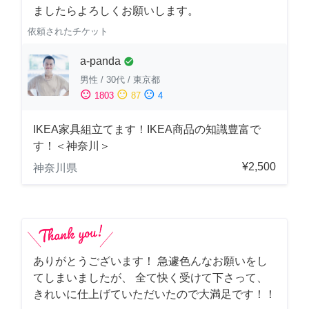
ましたらよろしくお願いします。
依頼されたチケット
a-panda
check_circle
男性
/
30代
/
東京都
sentiment_satisfied
sentiment_neutral
sentiment_dissatisfied
1803
87
4
IKEA家具組立てます！IKEA商品の知識豊富で
す！＜神奈川＞
¥2,500
神奈川県
ありがとうございます！ 急遽色んなお願いをし
てしまいましたが、 全て快く受けて下さって、
きれいに仕上げていただいたので大満足です！！