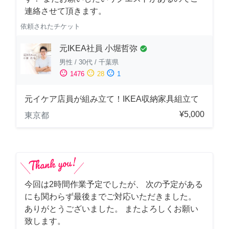
連絡させて頂きます。
依頼されたチケット
元IKEA社員 小堀哲弥
check_circle
男性
/
30代
/
千葉県
sentiment_satisfied
sentiment_neutral
sentiment_dissatisfied
1476
28
1
元イケア店員が組み立て！IKEA収納家具組立て
¥5,000
東京都
今回は2時間作業予定でしたが、 次の予定がある
にも関わらず最後までご対応いただきました。
ありがとうございました。 またよろしくお願い
致します。