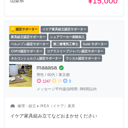
¥15,000
山梨県
認定サポーター
イケア家具組立認定サポーター
家具組立認定サポーター
シェアワーカー保険加入
ベルメゾン認定サポーター
第二種電気工事士
Gold サポーター
COFO認定サポーター
コアラスリープジャパン認定サポーター
ネルコンシェルジュ認定サポーター
ラシカル認定サポーター
maaasa
check_circle
男性
/
60代
/
東京都
sentiment_satisfied
sentiment_neutral
sentiment_dissatisfied
1247
77
3
メッセージ平均返信時間: 8時間以内
weekend
修理・組立
▸ IKEA（イケア）家具
イケア家具組み立てなどおまかせください