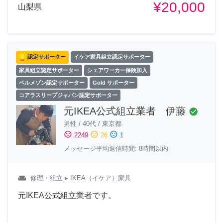
¥20,000
山梨県
認定サポーター
イケア家具組立認定サポーター
家具組立認定サポーター
シェアワーカー保険加入
ベルメゾン認定サポーター
Gold サポーター
コアラスリープジャパン認定サポーター
元IKEA公式組立業者 伊藤
check_circle
男性
/
40代
/
東京都
sentiment_satisfied
sentiment_neutral
sentiment_dissatisfied
2249
26
1
メッセージ平均返信時間: 8時間以内
weekend
修理・組立
▸ IKEA（イケア）家具
元IKEA公式組立業者です。