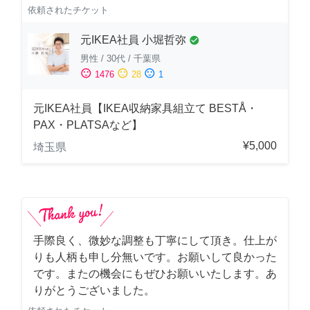
依頼されたチケット
元IKEA社員 小堀哲弥
check_circle
男性
/
30代
/
千葉県
sentiment_satisfied
sentiment_neutral
sentiment_dissatisfied
1476
28
1
元IKEA社員【IKEA収納家具組立て BESTÅ・
PAX・PLATSAなど】
¥5,000
埼玉県
手際良く、微妙な調整も丁寧にして頂き。仕上が
りも人柄も申し分無いです。お願いして良かった
です。またの機会にもぜひお願いいたします。あ
りがとうございました。