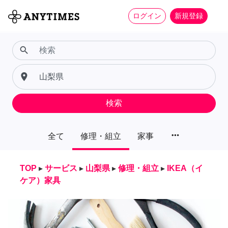
ログイン
新規登録
search
place
検索
more_horiz
全て
修理・組立
家事
TOP
▸
サービス
▸
山梨県
▸
修理・組立
▸
IKEA（イ
ケア）家具