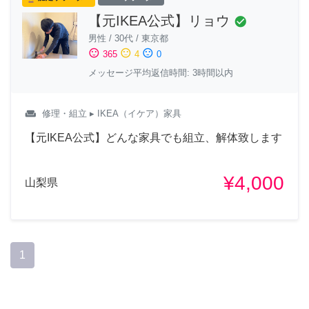
【元IKEA公式】リョウ
check_circle
男性
/
30代
/
東京都
sentiment_satisfied
sentiment_neutral
sentiment_dissatisfied
365
4
0
メッセージ平均返信時間: 3時間以内
weekend
修理・組立
▸ IKEA（イケア）家具
【元IKEA公式】どんな家具でも組立、解体致します
¥4,000
山梨県
1