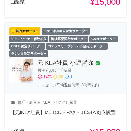
¥15,000
山梨県
認定サポーター
イケア家具組立認定サポーター
シェアワーカー保険加入
海浜幕張認定サポーター
Gold サポーター
COFO認定サポーター
コアラスリープジャパン認定サポーター
ラシカル認定サポーター
元IKEA社員 小堀哲弥
check_circle
男性
/
30代
/
千葉県
sentiment_satisfied
sentiment_neutral
sentiment_dissatisfied
1476
28
1
メッセージ平均返信時間: 8時間以内
weekend
修理・組立
▸ IKEA（イケア）家具
【元IKEA社員】METOD・PAX・BESTA 組立設置