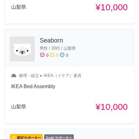
¥10,000
山梨県
Seaborn
男性
/
20代
/
山梨県
sentiment_satisfied
sentiment_neutral
sentiment_dissatisfied
0
0
0
weekend
修理・組立
▸ IKEA（イケア）家具
IKEA Bed Assembly
¥10,000
山梨県
認定サポーター
Gold サポーター