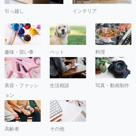
引っ越し
インテリア
趣味・習い事
ペット
料理
美容・ファッシ
生活相談
写真・動画制作
ョン
その他
高齢者