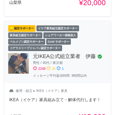
¥20,000
山梨県
認定サポーター
イケア家具組立認定サポーター
家具組立認定サポーター
シェアワーカー保険加入
ベルメゾン認定サポーター
Gold サポーター
コアラスリープジャパン認定サポーター
元IKEA公式組立業者 伊藤
check_circle
男性
/
40代
/
東京都
sentiment_satisfied
sentiment_neutral
sentiment_dissatisfied
2249
26
1
メッセージ平均返信時間: 8時間以内
weekend
修理・組立
▸ IKEA（イケア）家具
IKEA（イケア）家具組み立て・解体代行します！