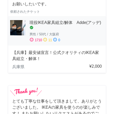
お願いしたいです。
依頼されたチケット
現役IKEA家具組立/解体 Adde(アッデ)
check_circle
男性
/
50代
/
大阪府
sentiment_satisfied
sentiment_neutral
sentiment_dissatisfied
1710
11
0
【兵庫】最安値宣言！公式クオリティのIKEA家
具組立・解体！
¥2,000
兵庫県
とても丁寧な仕事をして頂きまして、ありがとう
ございました。 IKEAの家具を使うのが楽しみで
す！ またお願いしたいリクエストがあるのでご