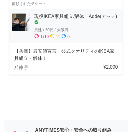
依頼されたチケット
現役IKEA家具組立/解体 Adde(アッデ)
check_circle
男性
/
50代
/
大阪府
sentiment_satisfied
sentiment_neutral
sentiment_dissatisfied
1710
11
0
【兵庫】最安値宣言！公式クオリティのIKEA家
具組立・解体！
¥2,000
兵庫県
ANYTIMES安心・安全への取り組み