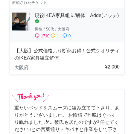
依頼されたチケット
現役IKEA家具組立/解体 Adde(アッデ)
check_circle
男性
/
50代
/
大阪府
sentiment_satisfied
sentiment_neutral
sentiment_dissatisfied
1710
11
0
【大阪】公式価格より断然お得！公式クオリティ
のIKEA家具組立解体
¥2,000
大阪府
重たいベッドをスムーズに組み立てて下さり、あ
りがとうございました。 お陰様で昨晩はぐっす
り眠れました🌙*.｡ 彼氏も居たのですが｢任せてく
ださい｣との言葉通りテキパキと作業をして下さ