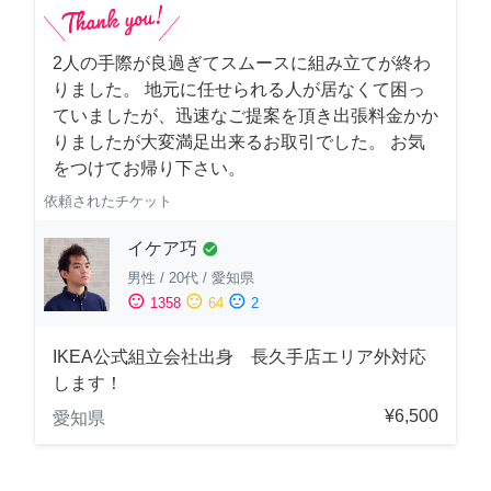
2人の手際が良過ぎてスムースに組み立てが終わ
りました。 地元に任せられる人が居なくて困っ
ていましたが、迅速なご提案を頂き出張料金かか
りましたが大変満足出来るお取引でした。 お気
をつけてお帰り下さい。
依頼されたチケット
イケア巧
check_circle
男性
/
20代
/
愛知県
sentiment_satisfied
sentiment_neutral
sentiment_dissatisfied
1358
64
2
IKEA公式組立会社出身 長久手店エリア外対応
します！
¥6,500
愛知県