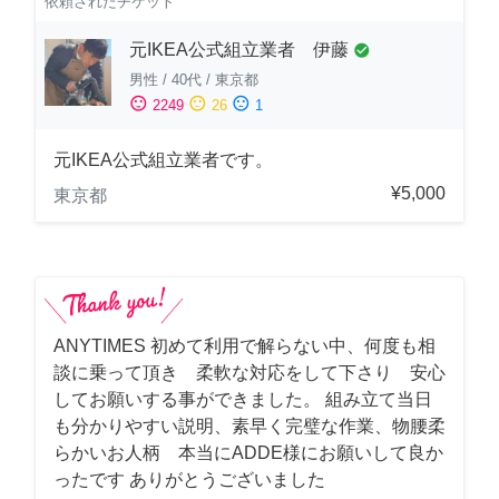
依頼されたチケット
元IKEA公式組立業者 伊藤
check_circle
男性
/
40代
/
東京都
sentiment_satisfied
sentiment_neutral
sentiment_dissatisfied
2249
26
1
元IKEA公式組立業者です。
¥5,000
東京都
ANYTIMES 初めて利用で解らない中、何度も相
談に乗って頂き 柔軟な対応をして下さり 安心
してお願いする事ができました。 組み立て当日
も分かりやすい説明、素早く完璧な作業、物腰柔
らかいお人柄 本当にADDE様にお願いして良か
ったです ありがとうございました