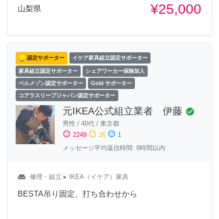
¥25,000
山梨県
認定サポーター
イケア家具組立認定サポーター
家具組立認定サポーター
シェアワーカー保険加入
ベルメゾン認定サポーター
Gold サポーター
コアラスリープジャパン認定サポーター
元IKEA公式組立業者 伊藤
check_circle
男性
/
40代
/
東京都
sentiment_satisfied
sentiment_neutral
sentiment_dissatisfied
2249
26
1
メッセージ平均返信時間: 8時間以内
weekend
修理・組立
▸ IKEA（イケア）家具
BESTA吊り固定、打ち合わせから