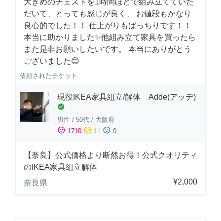
大きめのチェストを1時間ほどで組み立てていた
だいて、とっても感じが良く、 お値段もかなり
良心的でした！！ 仕上がりもばっちりです！！
本当に助かりました✨他組み立て家具を買ったら
また是非お願いしたいです。 本当にありがとう
ございました😊
依頼されたチケット
現役IKEA家具組立/解体 Adde(アッデ)
check_circle
男性
/
50代
/
大阪府
sentiment_satisfied
sentiment_neutral
sentiment_dissatisfied
1710
11
0
【奈良】公式価格より断然お得！公式クオリティ
のIKEA家具組立解体
¥2,000
奈良県