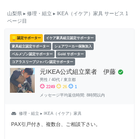
山梨県
▸ 修理・組立
▸ IKEA（イケア）家具
サービス
1
ページ目
認定サポーター
イケア家具組立認定サポーター
家具組立認定サポーター
シェアワーカー保険加入
ベルメゾン認定サポーター
Gold サポーター
コアラスリープジャパン認定サポーター
元IKEA公式組立業者 伊藤
check_circle
男性
/
40代
/
東京都
sentiment_satisfied
sentiment_neutral
sentiment_dissatisfied
2249
26
1
メッセージ平均返信時間: 8時間以内
weekend
修理・組立
▸ IKEA（イケア）家具
PAX引戸付き、複数台、ご相談下さい。