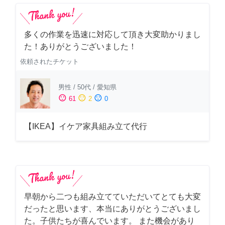
多くの作業を迅速に対応して頂き大変助かりまし
た！ありがとうございました！
依頼されたチケット
男性
/
50代
/
愛知県
sentiment_satisfied
sentiment_neutral
sentiment_dissatisfied
61
2
0
【IKEA】イケア家具組み立て代行
早朝から二つも組み立てていただいてとても大変
だったと思います、本当にありがとうございまし
た。子供たちが喜んでいます。 また機会があり