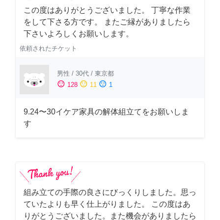
この度はありがとうございました。 丁寧な作業
をして下さる方です。 またご縁がありましたら
下さいよろしくお願いします。
依頼されたチケット
男性
/
30代
/
東京都
sentiment_satisfied
sentiment_neutral
sentiment_dissatisfied
128
11
1
9.24〜30イケア家具の解体組立てをお願いしま
す
組み立ての手際の良さにびっくりしました。思っ
ていたよりも早く仕上がりました。 この度はあ
りがとうございました。また機会がありましたら