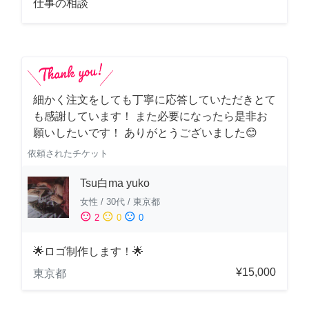
仕事の相談
細かく注文をしても丁寧に応答していただきとて
も感謝しています！ また必要になったら是非お
願いしたいです！ ありがとうございました😊
依頼されたチケット
Tsu白ma yuko
女性
/
30代
/
東京都
sentiment_satisfied
sentiment_neutral
sentiment_dissatisfied
2
0
0
🌟ロゴ制作します！🌟
¥15,000
東京都