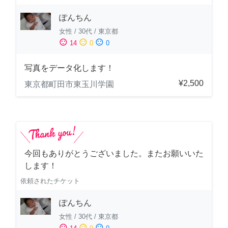
ぽんちん
女性
/
30代
/
東京都
sentiment_satisfied
sentiment_neutral
sentiment_dissatisfied
14
0
0
写真をデータ化します！
¥2,500
東京都町田市東玉川学園
今回もありがとうございました。またお願いいた
します！
依頼されたチケット
ぽんちん
女性
/
30代
/
東京都
sentiment_satisfied
sentiment_neutral
sentiment_dissatisfied