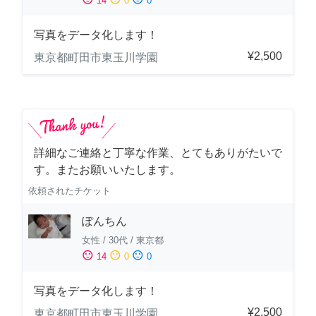
14
0
0
写真をデータ化します！
¥2,500
東京都町田市東玉川学園
詳細なご連絡と丁寧な作業、とてもありがたいで
す。またお願いいたします。
依頼されたチケット
ぽんちん
女性
/
30代
/
東京都
sentiment_satisfied
sentiment_neutral
sentiment_dissatisfied
14
0
0
写真をデータ化します！
¥2,500
東京都町田市東玉川学園