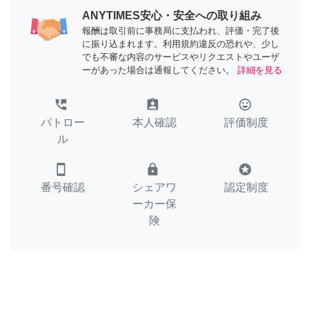
ANYTIMES安心・安全への取り組み
報酬は取引前に事務局に支払われ、評価・完了後
に振り込まれます。利用規約違反の恐れや、少し
でも不審な内容のサービスやリクエストやユーザ
ーがあった場合は通報してください。
詳細を見る
perm_phone_msg
assignment_ind
tag_faces
パトロー
本人確認
評価制度
ル
smartphone
lock
stars
番号確認
シェアワ
認定制度
ーカー保
険