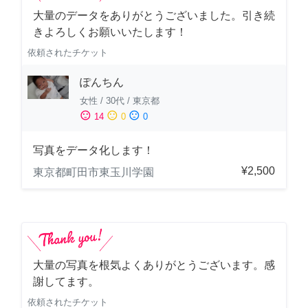
大量のデータをありがとうございました。引き続
きよろしくお願いいたします！
依頼されたチケット
ぽんちん
女性
/
30代
/
東京都
sentiment_satisfied
sentiment_neutral
sentiment_dissatisfied
14
0
0
写真をデータ化します！
¥2,500
東京都町田市東玉川学園
大量の写真を根気よくありがとうございます。感
謝してます。
依頼されたチケット