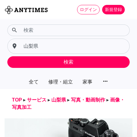
ログイン
新規登録
search
place
検索
more_horiz
全て
修理・組立
家事
TOP
▸
サービス
▸
山梨県
▸
写真・動画制作
▸
画像・
写真加工