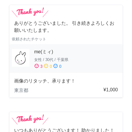
ありがとうございました。 引き続きよろしくお
願いいたします。
依頼されたチケット
me(ミィ)
女性
/
30代
/
千葉県
sentiment_satisfied
sentiment_neutral
sentiment_dissatisfied
3
0
0
画像のリタッチ、承ります！
¥1,000
東京都
いつもありがとうございます！ 助かりました！