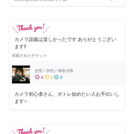
カメラ談義は楽しかったです ありがとうござい
ます‼️
依頼されたチケット
女性
/
20代
/
神奈川県
sentiment_satisfied
sentiment_neutral
sentiment_dissatisfied
4
0
0
カメラ初心者さん、ポトレ始めたい人お手伝いし
ます✨