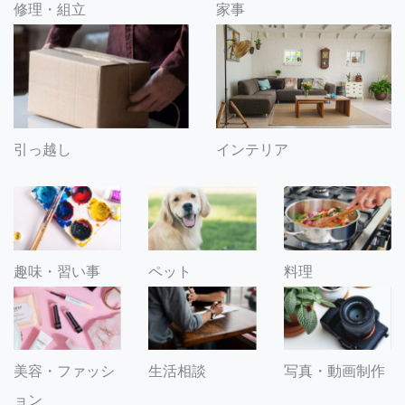
修理・組立
家事
引っ越し
インテリア
趣味・習い事
ペット
料理
美容・ファッシ
生活相談
写真・動画制作
ョン