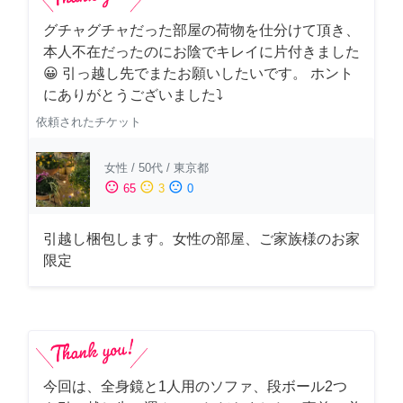
グチャグチャだった部屋の荷物を仕分けて頂き、
本人不在だったのにお陰でキレイに片付きました
😀 引っ越し先でまたお願いしたいです。 ホント
にありがとうございました⤵
依頼されたチケット
女性
/
50代
/
東京都
sentiment_satisfied
sentiment_neutral
sentiment_dissatisfied
65
3
0
引越し梱包します。女性の部屋、ご家族様のお家
限定
今回は、全身鏡と1人用のソファ、段ボール2つ