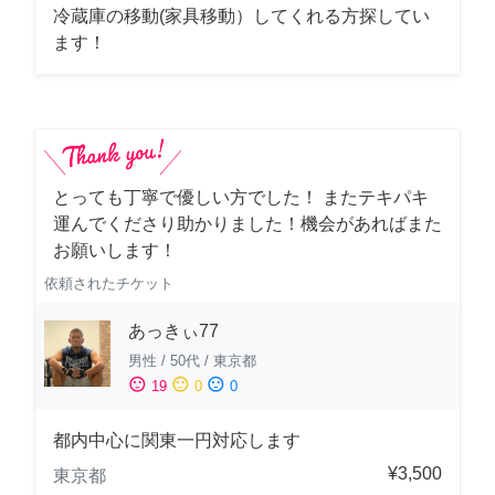
冷蔵庫の移動(家具移動）してくれる方探してい
ます！
とっても丁寧で優しい方でした！ またテキパキ
運んでくださり助かりました！機会があればまた
お願いします！
依頼されたチケット
あっきぃ77
男性
/
50代
/
東京都
sentiment_satisfied
sentiment_neutral
sentiment_dissatisfied
19
0
0
都内中心に関東一円対応します
¥3,500
東京都