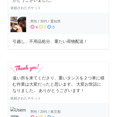
がとうございました。
依頼されたチケット
男性
/
30代
/
愛知県
sentiment_satisfied
sentiment_neutral
sentiment_dissatisfied
4
0
0
引越し、不用品処分、重たい荷物配送！
遠い所を来てくださり、重いタンスを２つ車に積
む作業は大変だったと思います。 大変お世話に
なりました。 ありがとうございます！
依頼されたチケット
男性
/
20代
/
東京都