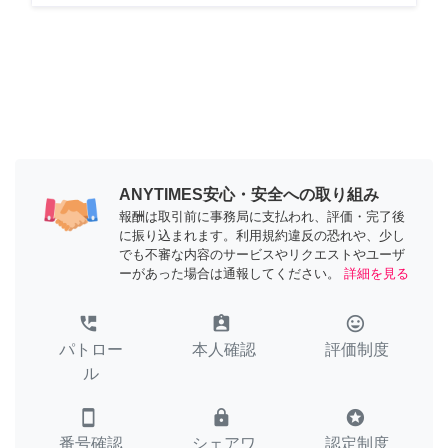
ANYTIMES安心・安全への取り組み
報酬は取引前に事務局に支払われ、評価・完了後
に振り込まれます。利用規約違反の恐れや、少し
でも不審な内容のサービスやリクエストやユーザ
ーがあった場合は通報してください。
詳細を見る
perm_phone_msg
assignment_ind
tag_faces
パトロー
本人確認
評価制度
ル
smartphone
lock
stars
番号確認
シェアワ
認定制度