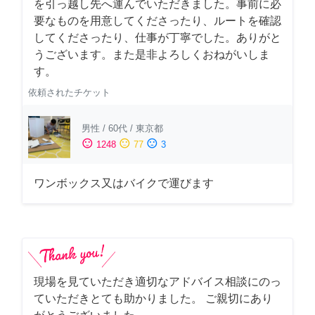
を引っ越し先へ運んでいただきました。事前に必
要なものを用意してくださったり、ルートを確認
してくださったり、仕事が丁寧でした。ありがと
うございます。また是非よろしくおねがいしま
す。
依頼されたチケット
男性
/
60代
/
東京都
sentiment_satisfied
sentiment_neutral
sentiment_dissatisfied
1248
77
3
ワンボックス又はバイクで運びます
現場を見ていただき適切なアドバイス相談にのっ
ていただきとても助かりました。 ご親切にあり