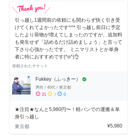
引っ越し1週間前の依頼にも関わらず快く引き受
けてくれてよかったです^^* 引っ越し前日に予定
したより荷物が増えてしまったのですが、追加料
も発生せず「詰めるだけ詰めましょう」と言って
下さり心強かったです。 ミニマリストとか単身
者に特におすすめです(^o^)👌
依頼されたチケット
Fukkey（ふっきー）
check_circle
男性
/
40代
/
東京都
sentiment_satisfied
sentiment_neutral
sentiment_dissatisfied
21
3
0
★注目★なんと5,980円〜！軽バンでの運搬＆単
身引っ越し
¥5,980
東京都