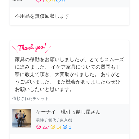
sentiment_satisfied
sentiment_neutral
sentiment_dissatisfied
1
0
0
不用品を無償回収します！
家具の移動をお願いしましたが、とてもスムーズ
に進みました。 イケア家具についての質問も丁
寧に教えて頂き、大変助かりました。 ありがと
うございました。 また機会がありましたらぜひ
お願いしたいと思います。
依頼されたチケット
ケーナイ 現引っ越し屋さん
男性
/
40代
/
東京都
sentiment_satisfied
sentiment_neutral
sentiment_dissatisfied
257
14
1