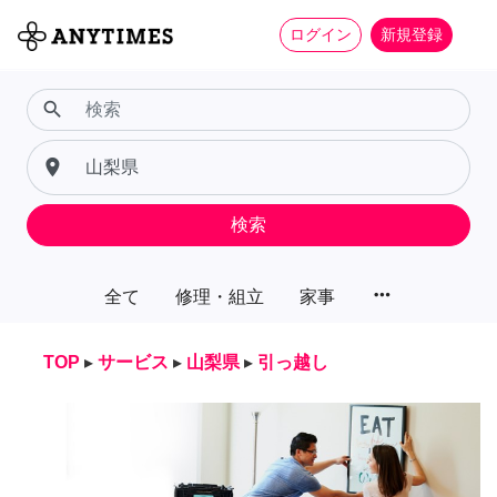
ログイン
新規登録
search
place
検索
more_horiz
全て
修理・組立
家事
TOP
▸
サービス
▸
山梨県
▸
引っ越し