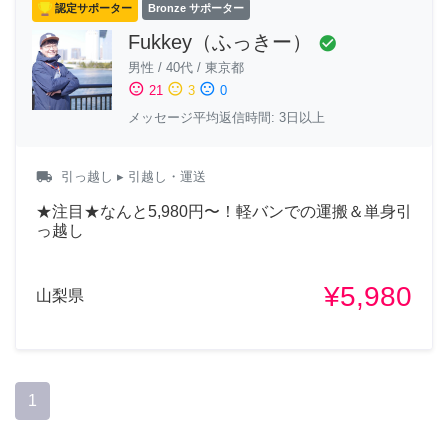
認定サポーター
Bronze サポーター
Fukkey（ふっきー）
check_circle
男性
/
40代
/
東京都
sentiment_satisfied
sentiment_neutral
sentiment_dissatisfied
21
3
0
メッセージ平均返信時間: 3日以上
local_shipping
引っ越し
▸ 引越し・運送
★注目★なんと5,980円〜！軽バンでの運搬＆単身引
っ越し
¥5,980
山梨県
1