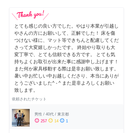
とても感じの良い方でした。やはり本業が引越し
やさんの方にお願いして、正解でした！ 床を傷
つけない様に、マット等できちんと配慮してくだ
さって大変嬉しかったです。 終始やり取りも大
変丁寧で、とても信頼できる方です。 とても気
持ちよくお取引が出来た事に感謝申し上げます！
また何か家具移動する際は是非お願い致します。
暑い中お忙しい中お越しくださり、本当にありが
とうございました^ - ^ また是非よろしくお願い
致します。
依頼されたチケット
男性
/
40代
/
東京都
sentiment_satisfied
sentiment_neutral
sentiment_dissatisfied
257
14
1