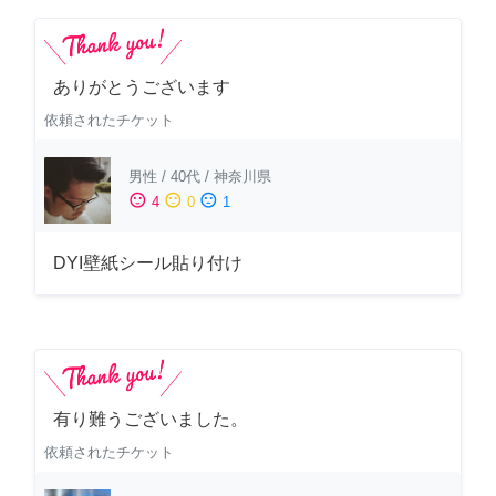
ありがとうございます
依頼されたチケット
男性
/
40代
/
神奈川県
sentiment_satisfied
sentiment_neutral
sentiment_dissatisfied
4
0
1
DYI壁紙シール貼り付け
有り難うございました。
依頼されたチケット