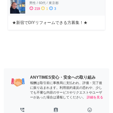
男性
/
60代
/
東京都
sentiment_satisfied
sentiment_neutral
sentiment_dissatisfied
219
1
3
★新宿でDIYリフォームできる方募集！★
ANYTIMES安心・安全への取り組み
報酬は取引前に事務局に支払われ、評価・完了後
に振り込まれます。利用規約違反の恐れや、少し
でも不審な内容のサービスやリクエストやユーザ
ーがあった場合は通報してください。
詳細を見る
perm_phone_msg
assignment_ind
tag_faces