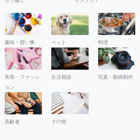
引っ越し
インテリア
趣味・習い事
ペット
料理
美容・ファッシ
生活相談
写真・動画制作
ョン
その他
高齢者