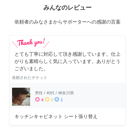
みんなのレビュー
依頼者のみなさまからサポーターへの感謝の言葉
とても丁寧に対応して頂き感謝しています。仕上
がりも素晴らしく気に入っています。ありがとう
ございました。
依頼されたチケット
男性
/
40代
/
神奈川県
sentiment_satisfied
sentiment_neutral
sentiment_dissatisfied
4
0
1
キッチンキャビネット シート張り替え