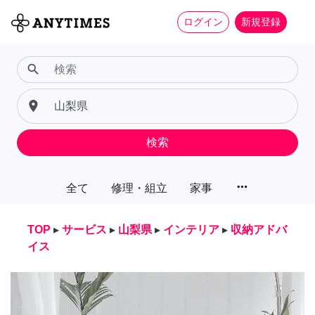
ログイン
新規登録
search
place
検索
more_horiz
全て
修理・組立
家事
TOP
▸
サービス
▸
山梨県
▸
インテリア
▸
収納アドバ
イス