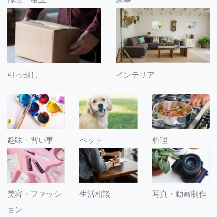
引っ越し
インテリア
趣味・習い事
ペット
料理
美容・ファッシ
生活相談
写真・動画制作
ョン