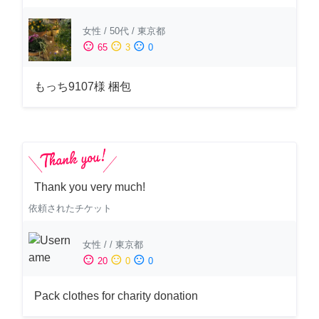
女性
/
50代
/
東京都
sentiment_satisfied
sentiment_neutral
sentiment_dissatisfied
65
3
0
もっち9107様 梱包
Thank you very much!
依頼されたチケット
女性
/
/
東京都
sentiment_satisfied
sentiment_neutral
sentiment_dissatisfied
20
0
0
Pack clothes for charity donation