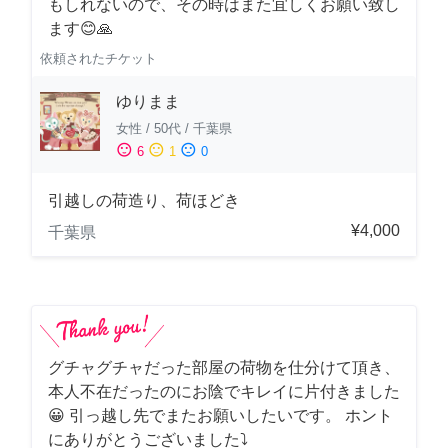
もしれないので、その時はまた宜しくお願い致し
ます😊🙏
依頼されたチケット
ゆりまま
女性
/
50代
/
千葉県
sentiment_satisfied
sentiment_neutral
sentiment_dissatisfied
6
1
0
引越しの荷造り、荷ほどき
¥4,000
千葉県
グチャグチャだった部屋の荷物を仕分けて頂き、
本人不在だったのにお陰でキレイに片付きました
😀 引っ越し先でまたお願いしたいです。 ホント
にありがとうございました⤵