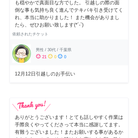
も穏やかで真面目な方でした。 引越しの際の面
倒な事も気持ち良く進んでテキパキ引き受けてく
れ、本当に助かりました！ また機会がありまし
たら、ぜひお願い致します(*´-`)
依頼されたチケット
男性
/
30代
/
千葉県
sentiment_satisfied
sentiment_neutral
sentiment_dissatisfied
21
0
0
12月12日引越しのお手伝い
ありがとうございます！とても話しやすく作業は
手際良くやってくださって本当に感謝してます。
有難うございました！またお願いする事があるか