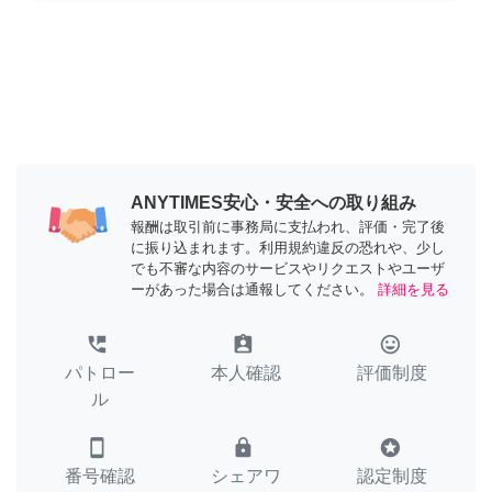
ANYTIMES安心・安全への取り組み
報酬は取引前に事務局に支払われ、評価・完了後
に振り込まれます。利用規約違反の恐れや、少し
でも不審な内容のサービスやリクエストやユーザ
ーがあった場合は通報してください。
詳細を見る
perm_phone_msg
assignment_ind
tag_faces
パトロー
本人確認
評価制度
ル
smartphone
lock
stars
番号確認
シェアワ
認定制度