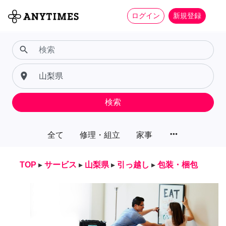
ログイン
新規登録
search
place
検索
more_horiz
全て
修理・組立
家事
TOP
▸
サービス
▸
山梨県
▸
引っ越し
▸
包装・梱包