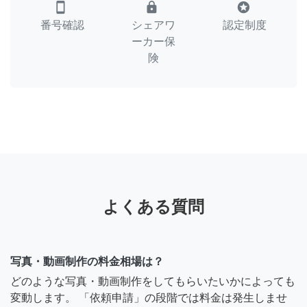
smartphone
lock
stars
番号確認
シェアワ
認定制度
ーカー保
険
よくある質問
写真・動画制作の料金相場は？
どのような写真・動画制作をしてもらいたいかによっても
変動します。 「依頼申請」の段階では料金は発生しませ