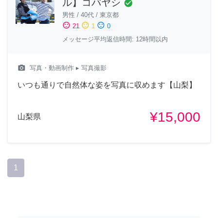
ル】コバヤシ
check_circle
男性
/
40代
/
東京都
sentiment_satisfied
sentiment_neutral
sentiment_dissatisfied
21
1
0
メッセージ平均返信時間: 12時間以内
camera_alt
写真・動画制作
▸ 写真撮影
いつも通りで自然体な姿を写真に収めます【山梨】
¥15,000
山梨県
1