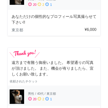
sentiment_satisfied
sentiment_neutral
sentiment_dissatisfied
20
2
1
あなただけの個性的なプロフィール写真撮らせて
下さい!!
¥6,000
東京都
遠方まで有難う御座いました。 希望通りの写真
が頂けました。 また、機会が有りましたら、宜
しくお願い致します。
依頼されたチケット
男性
/
40代
/
東京都
sentiment_satisfied
sentiment_neutral
sentiment_dissatisfied
20
2
1