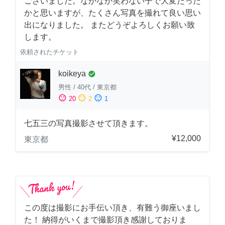
ございました。なかなか笑わない子で大変だった
かと思いますが、たくさん写真を撮れて良い思い
出になりました。 またどうぞよろしくお願い致
します。
依頼されたチケット
koikeya
check_circle
男性
/
40代
/
東京都
sentiment_satisfied
sentiment_neutral
sentiment_dissatisfied
20
2
1
七五三の写真撮影させて頂きます。
¥12,000
東京都
この度は撮影にお手伝い頂き、有難う御座いまし
た！ 納得がいくまで撮影頂き感謝しておりま