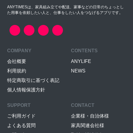
ANYTIMESは、家具組み立てや配送、家事などの日常のちょっとし
た用事を依頼したい人と、仕事をしたい人をつなげるアプリです。
COMPANY
CONTENTS
会社概要
ANYLIFE
利用規約
NEWS
特定商取引に基づく表記
個人情報保護方針
SUPPORT
CONTACT
ご利用ガイド
企業様・自治体様
よくある質問
家具関連会社様