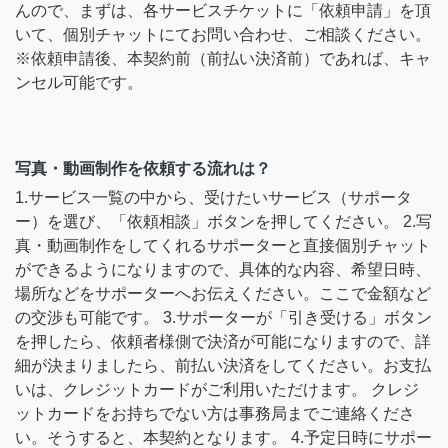
んので、まずは、各サービスチケットに「依頼申請」を頂
いて、個別チャットにてお問い合わせ、ご相談ください。
※依頼申請後、本契約前（前払い決済前）であれば、キャ
ンセル可能です。
写真・動画制作を依頼する流れは？
1.サービス一覧の中から、受けたいサービス（サポータ
ー）を選び、「依頼相談」ボタンを押してください。 2.写
真・動画制作をしてくれるサポーターと直接個別チャット
ができるようになりますので、具体的な内容、希望日時、
場所などをサポーターへお伝えください。ここで金額など
の交渉も可能です。 3.サポーターが「引き受ける」ボタン
を押したら、依頼者様側で決済が可能になりますので、詳
細が決まりましたら、前払い決済をしてください。お支払
いは、クレジットカードがご利用いただけます。 クレジ
ットカードをお持ちでない方は事務局までご連絡くださ
い。そうすると、本契約となります。 4.予定日時にサポー