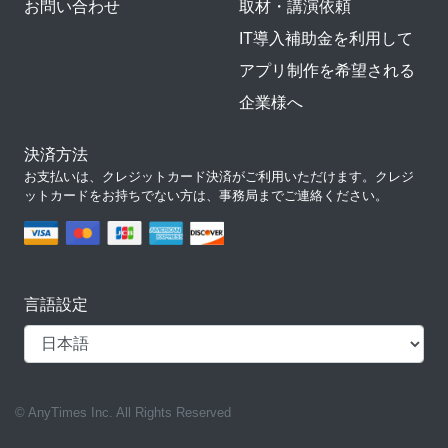
お問い合わせ
取材・講演依頼
IT導入補助金を利用して
アプリ制作を希望される
企業様へ
決済方法
お支払いは、クレジットカード決済がご利用いただけます。クレジ
ットカードをお持ちでない方は、事務局までご連絡ください。
言語設定
© AnyTimes Inc. All Rights Reserved