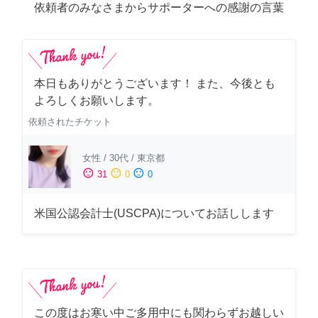
依頼者のみなさまからサポーターへの感謝の言葉
本日もありがとうございます！ また、今後とも
よろしくお願いします。
依頼されたチケット
女性
/
30代
/
東京都
sentiment_satisfied
sentiment_neutral
sentiment_dissatisfied
31
0
0
米国公認会計士(USCPA)についてお話しします
この度はお寒い中ご多用中にも関わらずお越しい