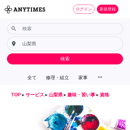
ログイン
新規登録
search
place
検索
more_horiz
全て
修理・組立
家事
TOP
▸
サービス
▸
山梨県
▸
趣味・習い事
▸
資格