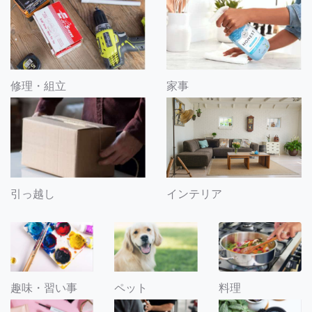
修理・組立
家事
引っ越し
インテリア
趣味・習い事
ペット
料理