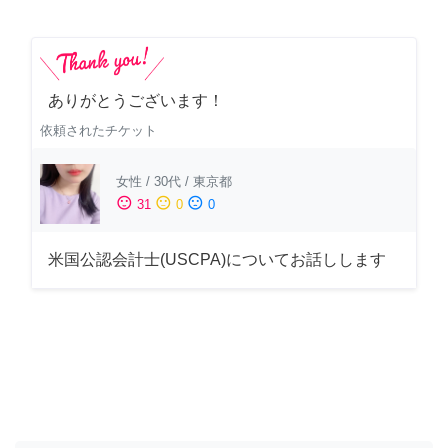
ありがとうございます！
依頼されたチケット
女性
/
30代
/
東京都
sentiment_satisfied
sentiment_neutral
sentiment_dissatisfied
31
0
0
米国公認会計士(USCPA)についてお話しします