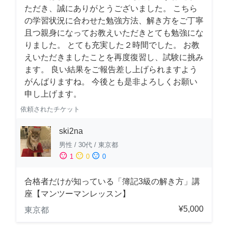
ただき、誠にありがとうございました。 こちら
の学習状況に合わせた勉強方法、解き方をご丁寧
且つ親身になってお教えいただきとても勉強にな
りました。 とても充実した２時間でした。 お教
えいただきましたことを再度復習し、試験に挑み
ます。 良い結果をご報告差し上げられますよう
がんばりますね。 今後とも是非よろしくお願い
申し上げます。
依頼されたチケット
ski2na
男性
/
30代
/
東京都
sentiment_satisfied
sentiment_neutral
sentiment_dissatisfied
1
0
0
合格者だけが知っている「簿記3級の解き方」講
座【マンツーマンレッスン】
¥5,000
東京都