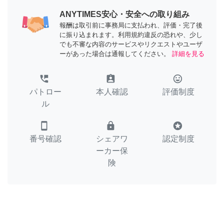
ANYTIMES安心・安全への取り組み
報酬は取引前に事務局に支払われ、評価・完了後
に振り込まれます。利用規約違反の恐れや、少し
でも不審な内容のサービスやリクエストやユーザ
ーがあった場合は通報してください。
詳細を見る
perm_phone_msg
assignment_ind
tag_faces
パトロー
本人確認
評価制度
ル
smartphone
lock
stars
番号確認
シェアワ
認定制度
ーカー保
険