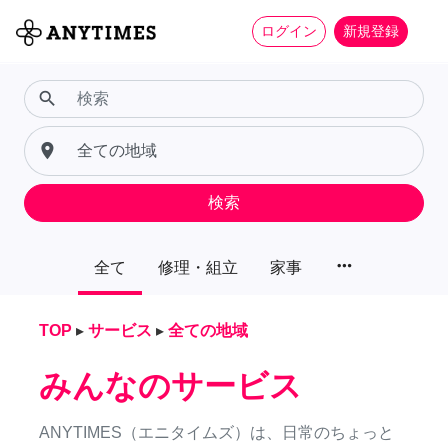
ログイン
新規登録
search
place
検索
more_horiz
全て
修理・組立
家事
TOP
▸
サービス
▸
全ての地域
みんなのサービス
ANYTIMES（エニタイムズ）は、日常のちょっと