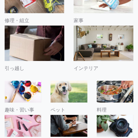
修理・組立
家事
引っ越し
インテリア
趣味・習い事
ペット
料理