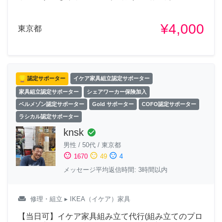
¥4,000
東京都
認定サポーター
イケア家具組立認定サポーター
家具組立認定サポーター
シェアワーカー保険加入
ベルメゾン認定サポーター
Gold サポーター
COFO認定サポーター
ラシカル認定サポーター
knsk
check_circle
男性
/
50代
/
東京都
sentiment_satisfied
sentiment_neutral
sentiment_dissatisfied
1670
49
4
メッセージ平均返信時間: 3時間以内
weekend
修理・組立
▸ IKEA（イケア）家具
【当日可】イケア家具組み立て代行(組み立てのプロ