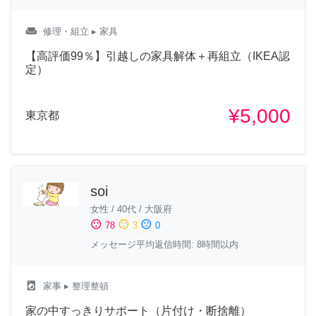
weekend
修理・組立
▸ 家具
【高評価99％】引越しの家具解体＋再組立（IKEA認
定）
¥5,000
東京都
soi
女性
/
40代
/
大阪府
sentiment_satisfied
sentiment_neutral
sentiment_dissatisfied
78
3
0
メッセージ平均返信時間: 8時間以内
local_laundry_service
家事
▸ 整理整頓
家の中すっきりサポート（片付け・断捨離）