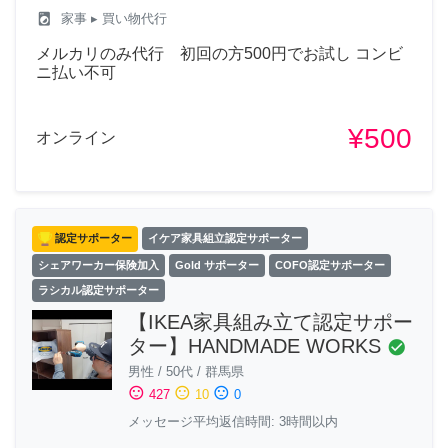
local_laundry_service
家事
▸ 買い物代行
メルカリのみ代行 初回の方500円でお試し コンビ
ニ払い不可
¥500
オンライン
認定サポーター
イケア家具組立認定サポーター
シェアワーカー保険加入
Gold サポーター
COFO認定サポーター
ラシカル認定サポーター
【IKEA家具組み立て認定サポー
ター】HANDMADE WORKS
check_circle
男性
/
50代
/
群馬県
sentiment_satisfied
sentiment_neutral
sentiment_dissatisfied
427
10
0
メッセージ平均返信時間: 3時間以内