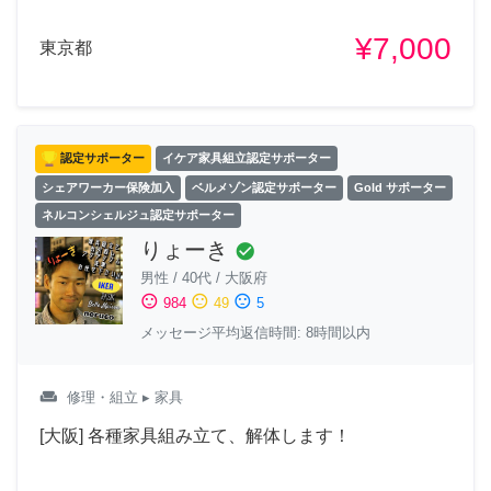
¥7,000
東京都
認定サポーター
イケア家具組立認定サポーター
シェアワーカー保険加入
ベルメゾン認定サポーター
Gold サポーター
ネルコンシェルジュ認定サポーター
りょーき
check_circle
男性
/
40代
/
大阪府
sentiment_satisfied
sentiment_neutral
sentiment_dissatisfied
984
49
5
メッセージ平均返信時間: 8時間以内
weekend
修理・組立
▸ 家具
[大阪] 各種家具組み立て、解体します！