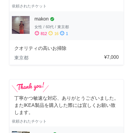
依頼されたチケット
makon
check_circle
女性
/
60代
/
東京都
sentiment_satisfied
sentiment_neutral
sentiment_dissatisfied
812
16
1
クオリティの高いお掃除
¥7,000
東京都
丁寧かつ敏速な対応、ありがとうございました。
またIKEA製品を購入した際には宜しくお願い致
します。
依頼されたチケット