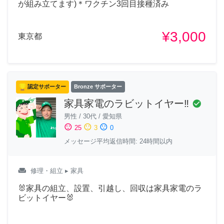
が組み立てます)＊ワクチン3回目接種済み
¥3,000
東京都
認定サポーター
Bronze サポーター
家具家電のラビットイヤー‼️
check_circle
男性
/
30代
/
愛知県
sentiment_satisfied
sentiment_neutral
sentiment_dissatisfied
25
3
0
メッセージ平均返信時間: 24時間以内
weekend
修理・組立
▸ 家具
🐰家具の組立、設置、引越し、回収は家具家電のラ
ビットイヤー🐰