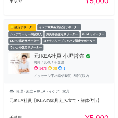
¥5,000
東京都
認定サポーター
イケア家具組立認定サポーター
シェアワーカー保険加入
海浜幕張認定サポーター
Gold サポーター
COFO認定サポーター
コアラスリープジャパン認定サポーター
ラシカル認定サポーター
元IKEA社員 小堀哲弥
check_circle
男性
/
30代
/
千葉県
sentiment_satisfied
sentiment_neutral
sentiment_dissatisfied
1476
28
1
メッセージ平均返信時間: 8時間以内
weekend
修理・組立
▸ IKEA（イケア）家具
元IKEA社員【IKEAの家具 組み立て・解体代行】
¥5,000
千葉県