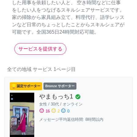
した用事を依頼したい人と、 空き時間などに仕事
をしたい人をつなげるスキルシェアサービスです。
家の掃除から家具組み立て、料理代行、語学レッス
ンなど日常のちょっとしたことからスキルシェアが
可能です。全国365日24時間対応可能。
サービスを提供する
全ての地域
サービス
1ページ目
認定サポーター
Bronze サポーター
やまもっち1
check_circle
女性
/
30代
/
オンライン
sentiment_satisfied
sentiment_neutral
sentiment_dissatisfied
16
2
0
メッセージ平均返信時間: 8時間以内