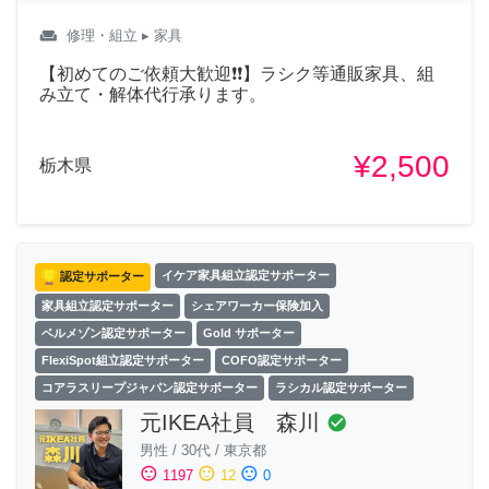
weekend
修理・組立
▸ 家具
【初めてのご依頼大歓迎❗❗】ラシク等通販家具、組
み立て・解体代行承ります。
¥2,500
栃木県
認定サポーター
イケア家具組立認定サポーター
家具組立認定サポーター
シェアワーカー保険加入
ベルメゾン認定サポーター
Gold サポーター
FlexiSpot組立認定サポーター
COFO認定サポーター
コアラスリープジャパン認定サポーター
ラシカル認定サポーター
元IKEA社員 森川
check_circle
男性
/
30代
/
東京都
sentiment_satisfied
sentiment_neutral
sentiment_dissatisfied
1197
12
0