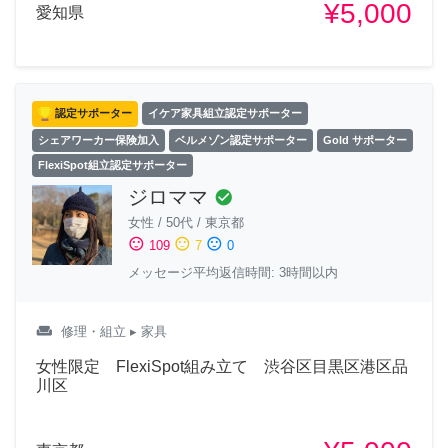
¥5,000
愛知県
認定サポーター
イケア家具組立認定サポーター
シェアワーカー保険加入
ベルメゾン認定サポーター
Gold サポーター
FlexiSpot組立認定サポーター
ジロママ
check_circle
女性
/
50代
/
東京都
sentiment_satisfied
sentiment_neutral
sentiment_dissatisfied
109
7
0
メッセージ平均返信時間: 3時間以内
weekend
修理・組立
▸ 家具
女性限定 FlexiSpot組み立て 渋谷区目黒区港区品
川区