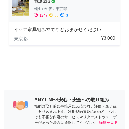
maaasa
check_circle
男性
/
60代
/
東京都
sentiment_satisfied
sentiment_neutral
sentiment_dissatisfied
1247
77
3
イケア家具組み立てなどおまかせください
¥3,000
東京都
ANYTIMES安心・安全への取り組み
報酬は取引前に事務局に支払われ、評価・完了後
に振り込まれます。利用規約違反の恐れや、少し
でも不審な内容のサービスやリクエストやユーザ
ーがあった場合は通報してください。
詳細を見る