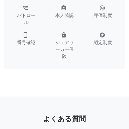
perm_phone_msg
assignment_ind
tag_faces
パトロー
本人確認
評価制度
ル
smartphone
lock
stars
番号確認
シェアワ
認定制度
ーカー保
険
よくある質問