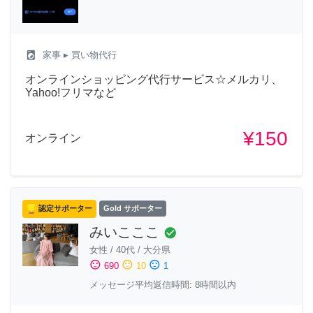
local_laundry_service
家事
▸ 買い物代行
オンラインショッピング代行サービス☆メルカリ、
Yahoo!フリマなど
¥150
オンライン
認定サポーター
Gold サポーター
みいこここ
check_circle
女性
/
40代
/
大分県
sentiment_satisfied
sentiment_neutral
sentiment_dissatisfied
690
10
1
メッセージ平均返信時間: 8時間以内