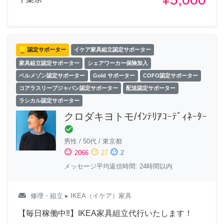
認定サポーター
イケア家具組立認定サポーター
家具組立認定サポーター
シェアワーカー保険加入
ベルメゾン認定サポーター
Gold サポーター
COFO認定サポーター
コアラスリープジャパン認定サポーター
配送認定サポーター
ラシカル認定サポーター
クロダキヨトモ/ｲﾝﾃﾘｱｺｰﾃﾞｨﾈｰﾀｰ
check_circle
男性
/
50代
/
東京都
sentiment_satisfied
sentiment_neutral
sentiment_dissatisfied
2066
27
2
メッセージ平均返信時間: 24時間以内
weekend
修理・組立
▸ IKEA（イケア）家具
【毎日稼働中‼︎】IKEA家具組立代行いたします！