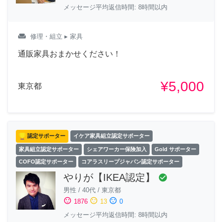
メッセージ平均返信時間: 8時間以内
weekend
修理・組立
▸ 家具
通販家具おまかせください！
¥5,000
東京都
認定サポーター
イケア家具組立認定サポーター
家具組立認定サポーター
シェアワーカー保険加入
Gold サポーター
COFO認定サポーター
コアラスリープジャパン認定サポーター
やりが【IKEA認定】
check_circle
男性
/
40代
/
東京都
sentiment_satisfied
sentiment_neutral
sentiment_dissatisfied
1876
13
0
メッセージ平均返信時間: 8時間以内