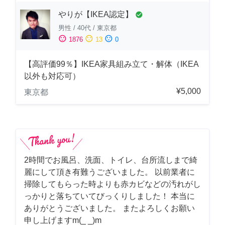
やりが【IKEA認定】
check_circle
男性
/
40代
/
東京都
sentiment_satisfied
sentiment_neutral
sentiment_dissatisfied
1876
13
0
【高評価99％】IKEA家具組み立て・解体（IKEA
以外も対応可）
¥5,000
東京都
2時間でお風呂、洗面、トイレ、台所流しまで綺
麗にして頂き有難うございました。 以前業者に
掃除してもらった時よりも赤カビなどの汚れがし
っかりと落ちていてびっくりしました！ 本当に
ありがとうございました。 またよろしくお願い
申し上げますm(_ _)m