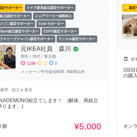
認定サポーター
イケア家具組立認定サポーター
認定
組立認定サポーター
シェアワーカー保険加入
メゾン認定サポーター
Gold サポーター
exiSpot組立認定サポーター
COFO認定サポーター
ラスリープジャパン認定サポーター
ラシカル認定サポーター
元IKEA社員 森川
check_circle
男性
/
30代
/
東京都
local_laundry_service
家
sentiment_satisfied
sentiment_neutral
sentiment_dissatisfied
1198
12
0
2回目
メッセージ平均返信時間: 8時間以内
の購
修理・組立
▸ 家具
ANADEMONO組立てします！ (解体、再組立
承ります、)
¥5,000
京都
オン