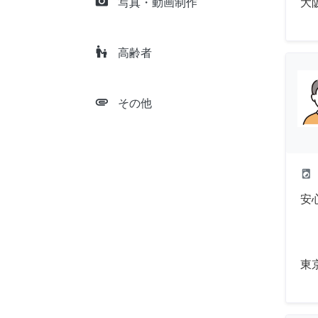
camera_alt
大
写真・動画制作
escalator_warning
高齢者
attachment
その他
local_laundry_service
安
東