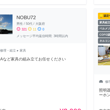
認定
NOBU72
家具組
男性
/
50代
/
大阪府
sentiment_satisfied
sentiment_neutral
sentiment_dissatisfied
ベルメ
321
11
0
COFO
メッセージ平均返信時間: 3時間以内
ネルコ
修理・組立
▸ 家具
KEAなど家具の組み立てお任せください
weekend
修
照明
ーホ