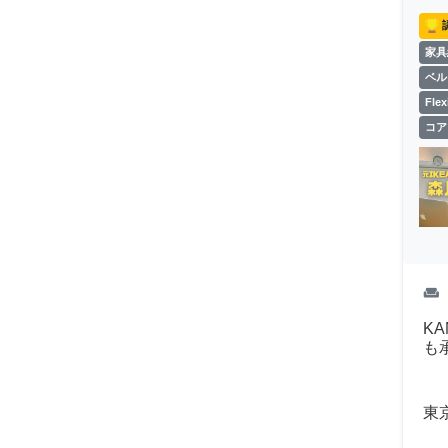
家具
ベル
Fl
コア
weekend
K
も
東