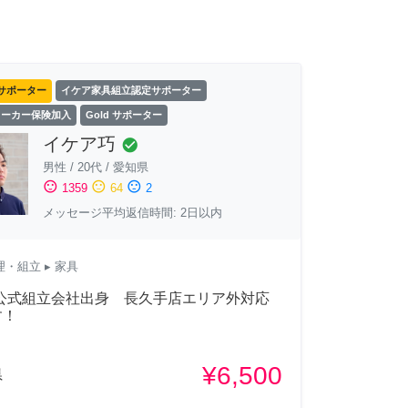
サポーター
イケア家具組立認定サポーター
ワーカー保険加入
Gold サポーター
イケア巧
check_circle
男性
/
20代
/
愛知県
sentiment_satisfied
sentiment_neutral
sentiment_dissatisfied
1359
64
2
メッセージ平均返信時間: 2日以内
理・組立
▸ 家具
A公式組立会社出身 長久手店エリア外対応
す！
¥6,500
県