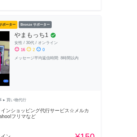
サポーター
Bronze サポーター
やまもっち1
check_circle
女性
/
30代
/
オンライン
sentiment_satisfied
sentiment_neutral
sentiment_dissatisfied
16
2
0
メッセージ平均返信時間: 8時間以内
事
▸ 買い物代行
ラインショッピング代行サービス☆メルカ
ahoo!フリマなど
¥150
ライン