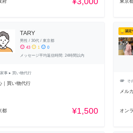
¥3,000
阪府
東京
認定
TARY
男性
/
30代
/
東京都
sentiment_satisfied
sentiment_neutral
sentiment_dissatisfied
43
1
0
メッセージ平均返信時間: 24時間以内
家事
▸ 買い物代行
attachment
そ
心｜買い物代行
メルカ
¥1,500
京都
オン