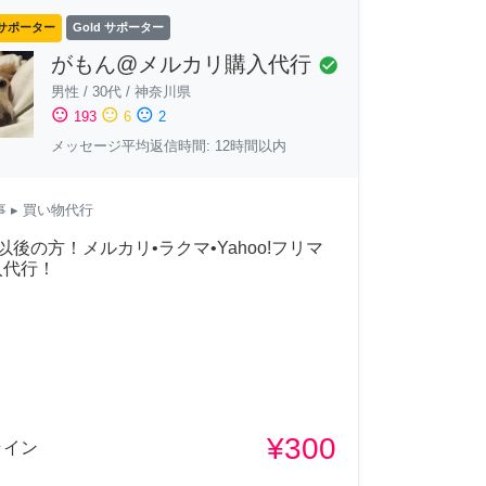
サポーター
Gold サポーター
がもん@メルカリ購入代行
check_circle
男性
/
30代
/
神奈川県
sentiment_satisfied
sentiment_neutral
sentiment_dissatisfied
193
6
2
メッセージ平均返信時間: 12時間以内
事
▸ 買い物代行
以後の方！メルカリ•ラクマ•Yahoo!フリマ
入代行！
¥300
ライン