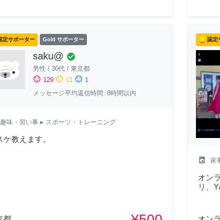
認定サポーター
Gold サポーター
認定
saku@
check_circle
男性
/
30代
/
東京都
sentiment_satisfied
sentiment_neutral
sentiment_dissatisfied
129
11
1
メッセージ平均返信時間: 8時間以内
趣味・習い事
▸ スポーツ・トレーニング
スケ教えます。
local_laundry_service
家
オン
リ、Y
¥500
京都
オン