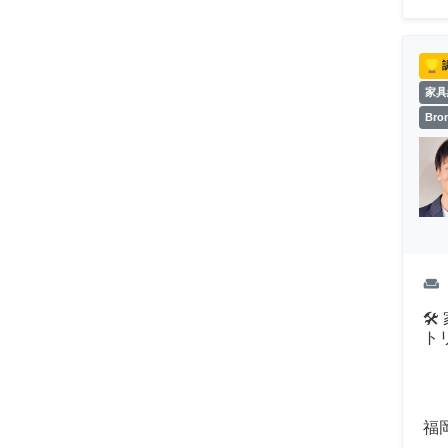
家具
Br
weekend

ト
福