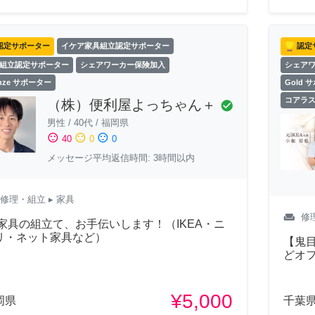
認定サポーター
イケア家具組立認定サポーター
認定
組立認定サポーター
シェアワーカー保険加入
シェア
onze サポーター
Gold 
コアラ
（株）便利屋よっちゃん＋
check_circle
男性
/
40代
/
福岡県
sentiment_satisfied
sentiment_neutral
sentiment_dissatisfied
40
0
0
メッセージ平均返信時間: 3時間以内
修理・組立
▸ 家具
weekend
修
 家具の組立て、お手伝いします！（IKEA・ニ
リ・ネット家具など）
【鬼目
どオ
¥5,000
岡県
千葉