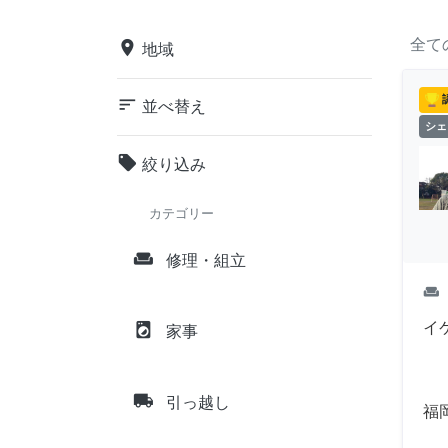
全て
place
地域
sort
並べ替え
シェ
local_offer
絞り込み
カテゴリー
weekend
修理・組立
weekend
イ
local_laundry_service
家事
local_shipping
引っ越し
福