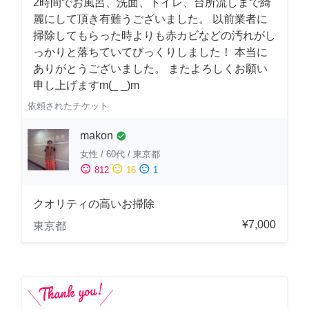
2時間でお風呂、洗面、トイレ、台所流しまで綺
麗にして頂き有難うございました。 以前業者に
掃除してもらった時よりも赤カビなどの汚れがし
っかりと落ちていてびっくりしました！ 本当に
ありがとうございました。 またよろしくお願い
申し上げますm(_ _)m
依頼されたチケット
makon
check_circle
女性
/
60代
/
東京都
sentiment_satisfied
sentiment_neutral
sentiment_dissatisfied
812
16
1
クオリティの高いお掃除
¥7,000
東京都