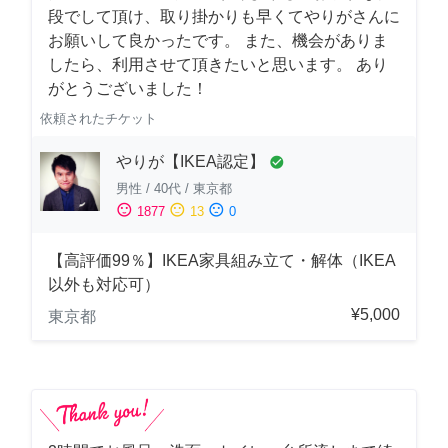
段でして頂け、取り掛かりも早くてやりがさんに
お願いして良かったです。 また、機会がありま
したら、利用させて頂きたいと思います。 あり
がとうございました！
依頼されたチケット
やりが【IKEA認定】
check_circle
男性
/
40代
/
東京都
sentiment_satisfied
sentiment_neutral
sentiment_dissatisfied
1877
13
0
【高評価99％】IKEA家具組み立て・解体（IKEA
以外も対応可）
¥5,000
東京都