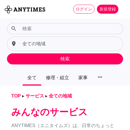
ログイン
新規登録
search
place
検索
more_horiz
全て
修理・組立
家事
TOP
▸
サービス
▸
全ての地域
みんなのサービス
ANYTIMES（エニタイムズ）は、日常のちょっと