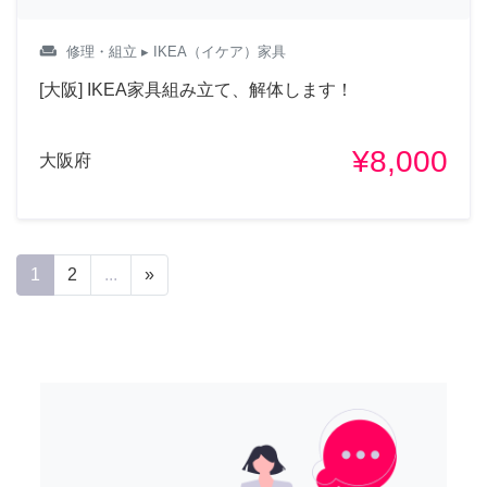
weekend
修理・組立
▸ IKEA（イケア）家具
[大阪] IKEA家具組み立て、解体します！
¥8,000
大阪府
1
2
...
»