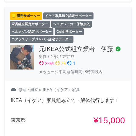
認定サポーター
イケア家具組立認定サポーター
家具組立認定サポーター
シェアワーカー保険加入
ベルメゾン認定サポーター
Gold サポーター
コアラスリープジャパン認定サポーター
元IKEA公式組立業者 伊藤
check_circle
男性
/
40代
/
東京都
sentiment_satisfied
sentiment_neutral
sentiment_dissatisfied
2254
26
1
メッセージ平均返信時間: 8時間以内
weekend
修理・組立
▸ IKEA（イケア）家具
IKEA（イケア）家具組み立て・解体代行します！
¥15,000
東京都