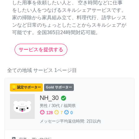
した用事を依頼したい人と、 空き時間などに仕事
をしたい人をつなげるスキルシェアサービスです。
家の掃除から家具組み立て、料理代行、語学レッス
ンなど日常のちょっとしたことからスキルシェアが
可能です。全国365日24時間対応可能。
サービスを提供する
全ての地域
サービス
1ページ目
認定サポーター
Gold サポーター
NH_30
check_circle
男性
/
30代
/
福岡県
sentiment_satisfied
sentiment_neutral
sentiment_dissatisfied
128
7
0
メッセージ平均返信時間: 2日以内