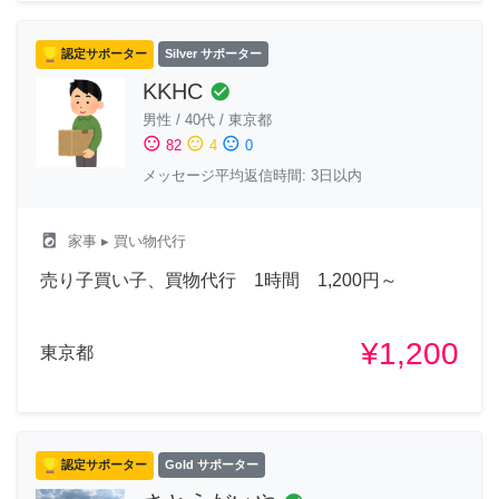
認定サポーター
Silver サポーター
KKHC
check_circle
男性
/
40代
/
東京都
sentiment_satisfied
sentiment_neutral
sentiment_dissatisfied
82
4
0
メッセージ平均返信時間: 3日以内
local_laundry_service
家事
▸ 買い物代行
売り子買い子、買物代行 1時間 1,200円～
¥1,200
東京都
認定サポーター
Gold サポーター