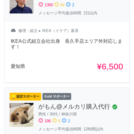
sentiment_satisfied
sentiment_neutral
sentiment_dissatisfied
1360
64
2
メッセージ平均返信時間: 2日以内
weekend
修理・組立
▸ IKEA（イケア）家具
IKEA公式組立会社出身 長久手店エリア外対応しま
す！
¥6,500
愛知県
認定サポーター
Gold サポーター
がもん@メルカリ購入代行
check_circle
男性
/
30代
/
神奈川県
sentiment_satisfied
sentiment_neutral
sentiment_dissatisfied
196
6
2
メッセージ平均返信時間: 12時間以内