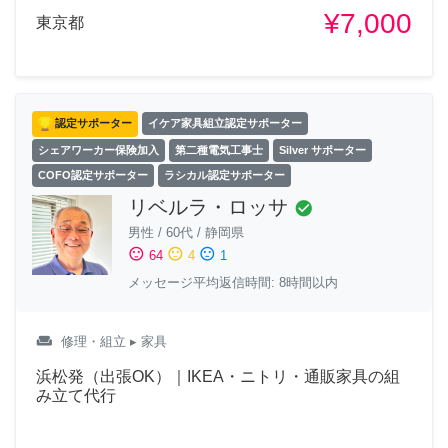
¥7,000
東京都
認定サポーター
イケア家具組立認定サポーター
シェアワーカー保険加入
第二種電気工事士
Silver サポーター
COFO認定サポーター
ラシカル認定サポーター
リベルラ・ロッサ
check_circle
男性
/
60代
/
静岡県
sentiment_satisfied
sentiment_neutral
sentiment_dissatisfied
64
4
1
メッセージ平均返信時間: 8時間以内
weekend
修理・組立
▸ 家具
浜松発（出張OK）｜IKEA・ニトリ・通販家具の組
み立て代行