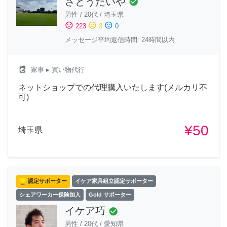
さとうだいや
check_circle
男性
/
20代
/
埼玉県
sentiment_satisfied
sentiment_neutral
sentiment_dissatisfied
223
3
0
メッセージ平均返信時間: 24時間以内
local_laundry_service
家事
▸ 買い物代行
ネットショップでの代理購入いたします(メルカリ不
可)
¥50
埼玉県
認定サポーター
イケア家具組立認定サポーター
シェアワーカー保険加入
Gold サポーター
イケア巧
check_circle
男性
/
20代
/
愛知県