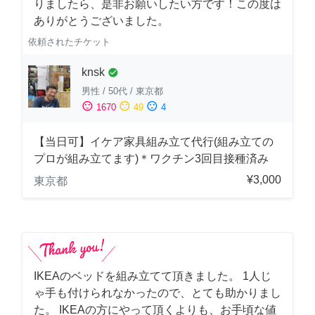
りましたら、是非お願いしたい方です！この度は
ありがとうございました。
依頼されたチケット
knsk
check_circle
男性
/
50代
/
東京都
sentiment_satisfied
sentiment_neutral
sentiment_dissatisfied
1670
49
4
【当日可】イケア家具組み立て代行(組み立ての
プロが組み立てます)＊ワクチン3回目接種済み
¥3,000
東京都
IKEAのベッドを組み立てて頂きました。 1人じ
ゃ手も付けられなかったので、とても助かりまし
た。 IKEAの方にやって頂くよりも、お手頃な値