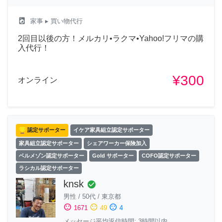
local_laundry_service
家事
▸ 買い物代行
2回目以後の方！メルカリ•ラクマ•Yahoo!フリマの購
入代行！
¥300
オンライン
認定サポーター
イケア家具組立認定サポーター
家具組立認定サポーター
シェアワーカー保険加入
ベルメゾン認定サポーター
Gold サポーター
COFO認定サポーター
ラシカル認定サポーター
knsk
check_circle
男性
/
50代
/
東京都
sentiment_satisfied
sentiment_neutral
sentiment_dissatisfied
1671
49
4
メッセージ平均返信時間: 3時間以内