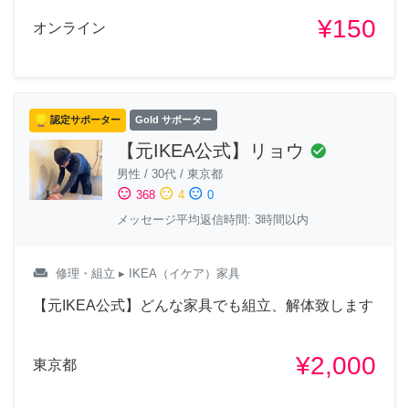
¥150
オンライン
認定サポーター
Gold サポーター
【元IKEA公式】リョウ
check_circle
男性
/
30代
/
東京都
sentiment_satisfied
sentiment_neutral
sentiment_dissatisfied
368
4
0
メッセージ平均返信時間: 3時間以内
weekend
修理・組立
▸ IKEA（イケア）家具
【元IKEA公式】どんな家具でも組立、解体致します
¥2,000
東京都