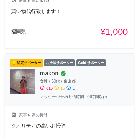
local_laundry_service
家事
▸ 買い物代行
買い物代行致します！
¥1,000
福岡県
認定サポーター
お掃除サポーター
Gold サポーター
makon
check_circle
女性
/
60代
/
東京都
sentiment_satisfied
sentiment_neutral
sentiment_dissatisfied
813
16
1
メッセージ平均返信時間: 24時間以内
local_laundry_service
家事
▸ 家の掃除
クオリティの高いお掃除