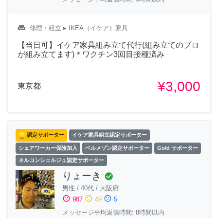
weekend
修理・組立
▸ IKEA（イケア）家具
【当日可】イケア家具組み立て代行(組み立てのプロ
が組み立てます)＊ワクチン3回目接種済み
¥3,000
東京都
認定サポーター
イケア家具組立認定サポーター
シェアワーカー保険加入
ベルメゾン認定サポーター
Gold サポーター
ネルコンシェルジュ認定サポーター
りょーき
check_circle
男性
/
40代
/
大阪府
sentiment_satisfied
sentiment_neutral
sentiment_dissatisfied
987
49
5
メッセージ平均返信時間: 8時間以内