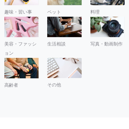
趣味・習い事
ペット
料理
美容・ファッシ
生活相談
写真・動画制作
ョン
その他
高齢者