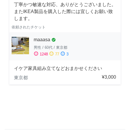
丁寧かつ敏速な対応、ありがとうございました。
またIKEA製品を購入した際には宜しくお願い致
します。
依頼されたチケット
maaasa
check_circle
男性
/
60代
/
東京都
sentiment_satisfied
sentiment_neutral
sentiment_dissatisfied
1248
77
3
イケア家具組み立てなどおまかせください
¥3,000
東京都