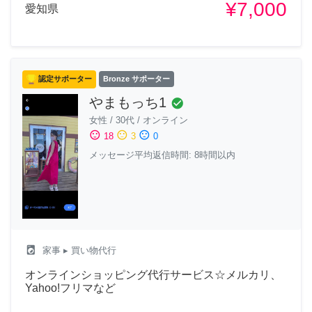
¥7,000
愛知県
認定サポーター
Bronze サポーター
やまもっち1
check_circle
女性
/
30代
/
オンライン
sentiment_satisfied
sentiment_neutral
sentiment_dissatisfied
18
3
0
メッセージ平均返信時間: 8時間以内
local_laundry_service
家事
▸ 買い物代行
オンラインショッピング代行サービス☆メルカリ、
Yahoo!フリマなど