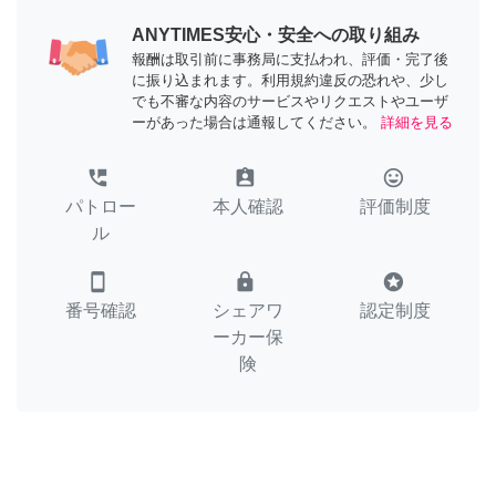
ANYTIMES安心・安全への取り組み
報酬は取引前に事務局に支払われ、評価・完了後
に振り込まれます。利用規約違反の恐れや、少し
でも不審な内容のサービスやリクエストやユーザ
ーがあった場合は通報してください。
詳細を見る
perm_phone_msg
assignment_ind
tag_faces
パトロー
本人確認
評価制度
ル
smartphone
lock
stars
番号確認
シェアワ
認定制度
ーカー保
険