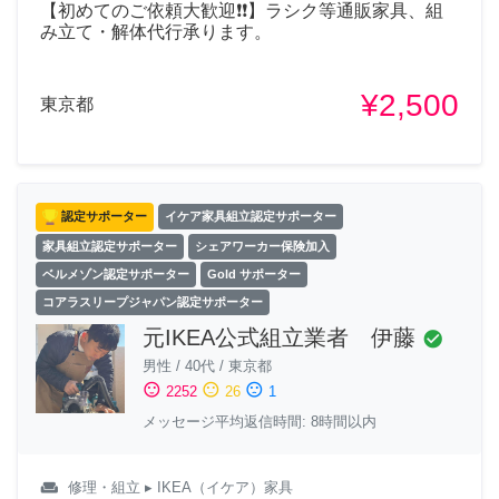
【初めてのご依頼大歓迎❗❗】ラシク等通販家具、組
み立て・解体代行承ります。
¥2,500
東京都
認定サポーター
イケア家具組立認定サポーター
家具組立認定サポーター
シェアワーカー保険加入
ベルメゾン認定サポーター
Gold サポーター
コアラスリープジャパン認定サポーター
元IKEA公式組立業者 伊藤
check_circle
男性
/
40代
/
東京都
sentiment_satisfied
sentiment_neutral
sentiment_dissatisfied
2252
26
1
メッセージ平均返信時間: 8時間以内
weekend
修理・組立
▸ IKEA（イケア）家具