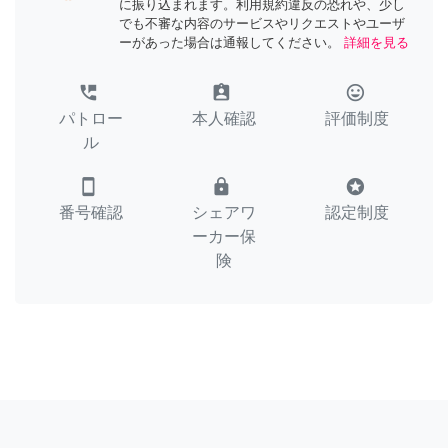
に振り込まれます。利用規約違反の恐れや、少し
でも不審な内容のサービスやリクエストやユーザ
ーがあった場合は通報してください。
詳細を見る
perm_phone_msg
assignment_ind
tag_faces
パトロー
本人確認
評価制度
ル
smartphone
lock
stars
番号確認
シェアワ
認定制度
ーカー保
険