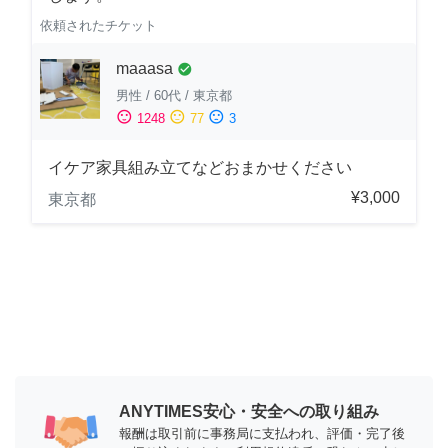
依頼されたチケット
maaasa
check_circle
男性
/
60代
/
東京都
sentiment_satisfied
sentiment_neutral
sentiment_dissatisfied
1248
77
3
イケア家具組み立てなどおまかせください
¥3,000
東京都
ANYTIMES安心・安全への取り組み
報酬は取引前に事務局に支払われ、評価・完了後