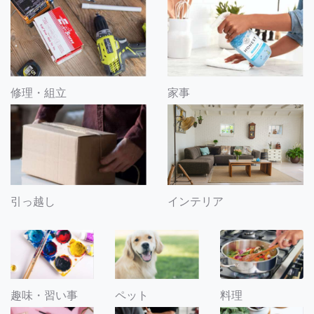
修理・組立
家事
引っ越し
インテリア
趣味・習い事
ペット
料理