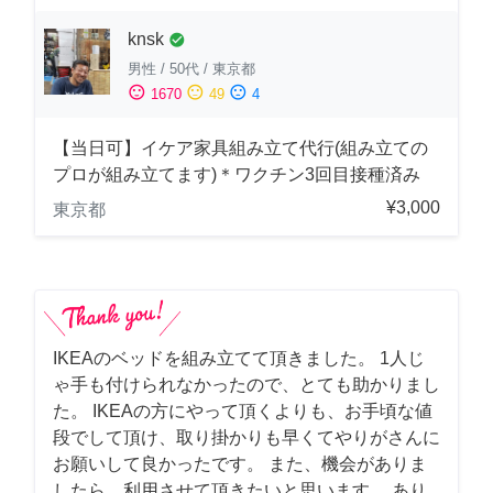
knsk
check_circle
男性
/
50代
/
東京都
sentiment_satisfied
sentiment_neutral
sentiment_dissatisfied
1670
49
4
【当日可】イケア家具組み立て代行(組み立ての
プロが組み立てます)＊ワクチン3回目接種済み
¥3,000
東京都
IKEAのベッドを組み立てて頂きました。 1人じ
ゃ手も付けられなかったので、とても助かりまし
た。 IKEAの方にやって頂くよりも、お手頃な値
段でして頂け、取り掛かりも早くてやりがさんに
お願いして良かったです。 また、機会がありま
したら、利用させて頂きたいと思います。 あり