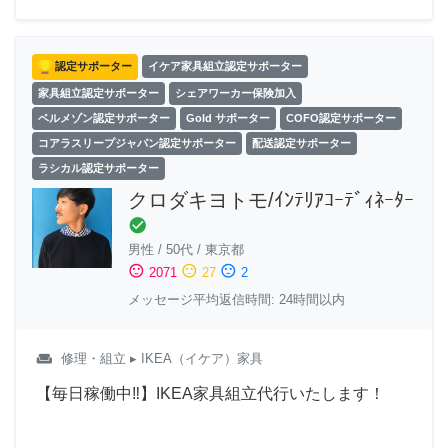
認定サポーター
イケア家具組立認定サポーター
家具組立認定サポーター
シェアワーカー保険加入
ベルメゾン認定サポーター
Gold サポーター
COFO認定サポーター
コアラスリープジャパン認定サポーター
配送認定サポーター
ラシカル認定サポーター
クロダキヨトモ/ｲﾝﾃﾘｱｺｰﾃﾞｨﾈｰﾀｰ
check_circle
男性
/
50代
/
東京都
sentiment_satisfied
sentiment_neutral
sentiment_dissatisfied
2071
27
2
メッセージ平均返信時間: 24時間以内
weekend
修理・組立
▸ IKEA（イケア）家具
【毎日稼働中‼︎】IKEA家具組立代行いたします！