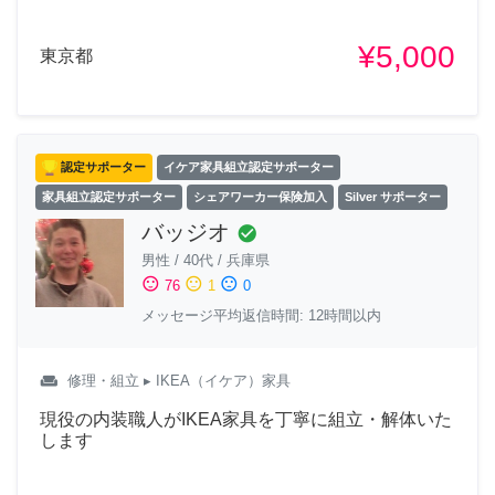
¥5,000
東京都
認定サポーター
イケア家具組立認定サポーター
家具組立認定サポーター
シェアワーカー保険加入
Silver サポーター
バッジオ
check_circle
男性
/
40代
/
兵庫県
sentiment_satisfied
sentiment_neutral
sentiment_dissatisfied
76
1
0
メッセージ平均返信時間: 12時間以内
weekend
修理・組立
▸ IKEA（イケア）家具
現役の内装職人がIKEA家具を丁寧に組立・解体いた
します