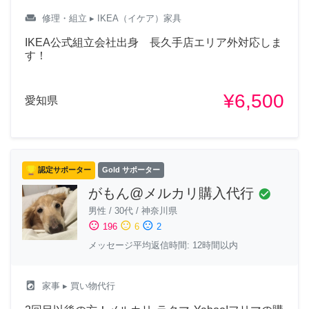
weekend
修理・組立
▸ IKEA（イケア）家具
IKEA公式組立会社出身 長久手店エリア外対応しま
す！
¥6,500
愛知県
認定サポーター
Gold サポーター
がもん@メルカリ購入代行
check_circle
男性
/
30代
/
神奈川県
sentiment_satisfied
sentiment_neutral
sentiment_dissatisfied
196
6
2
メッセージ平均返信時間: 12時間以内
local_laundry_service
家事
▸ 買い物代行