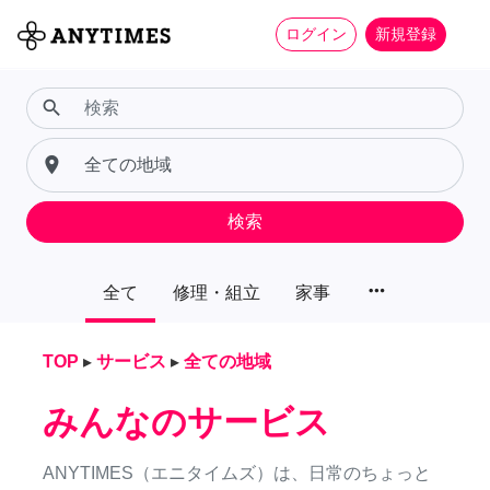
ログイン
新規登録
search
place
検索
more_horiz
全て
修理・組立
家事
TOP
▸
サービス
▸
全ての地域
みんなのサービス
ANYTIMES（エニタイムズ）は、日常のちょっと