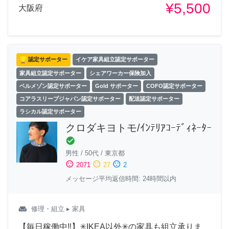
¥5,500
大阪府
認定サポーター
イケア家具組立認定サポーター
家具組立認定サポーター
シェアワーカー保険加入
ベルメゾン認定サポーター
Gold サポーター
COFO認定サポーター
コアラスリープジャパン認定サポーター
配送認定サポーター
ラシカル認定サポーター
クロダキヨトモ/ｲﾝﾃﾘｱｺｰﾃﾞｨﾈｰﾀｰ
check_circle
男性
/
50代
/
東京都
sentiment_satisfied
sentiment_neutral
sentiment_dissatisfied
2071
27
2
メッセージ平均返信時間: 24時間以内
weekend
修理・組立
▸ 家具
【毎日稼働中‼︎】✳︎IKEA以外✳︎の家具も組立承りま