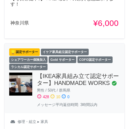
す！
¥6,000
神奈川県
認定サポーター
イケア家具組立認定サポーター
シェアワーカー保険加入
Gold サポーター
COFO認定サポーター
ラシカル認定サポーター
【IKEA家具組み立て認定サポー
ター】HANDMADE WORKS
check_circle
男性
/
50代
/
群馬県
sentiment_satisfied
sentiment_neutral
sentiment_dissatisfied
428
10
0
メッセージ平均返信時間: 3時間以内
weekend
修理・組立
▸ 家具