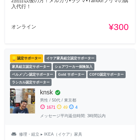
2回目以後の方！メルカリ•ラクマ•Yahoo!フリマの購
入代行！
¥300
オンライン
認定サポーター
イケア家具組立認定サポーター
家具組立認定サポーター
シェアワーカー保険加入
ベルメゾン認定サポーター
Gold サポーター
COFO認定サポーター
ラシカル認定サポーター
knsk
check_circle
男性
/
50代
/
東京都
sentiment_satisfied
sentiment_neutral
sentiment_dissatisfied
1671
49
4
メッセージ平均返信時間: 3時間以内
weekend
修理・組立
▸ IKEA（イケア）家具