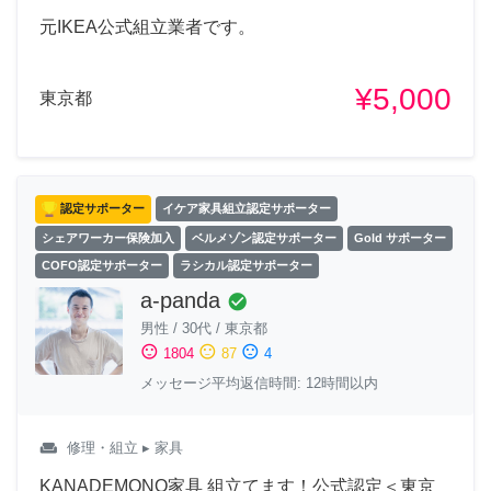
元IKEA公式組立業者です。
¥5,000
東京都
認定サポーター
イケア家具組立認定サポーター
シェアワーカー保険加入
ベルメゾン認定サポーター
Gold サポーター
COFO認定サポーター
ラシカル認定サポーター
a-panda
check_circle
男性
/
30代
/
東京都
sentiment_satisfied
sentiment_neutral
sentiment_dissatisfied
1804
87
4
メッセージ平均返信時間: 12時間以内
weekend
修理・組立
▸ 家具
KANADEMONO家具 組立てます！公式認定＜東京