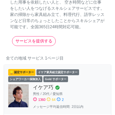
した用事を依頼したい人と、 空き時間などに仕事
をしたい人をつなげるスキルシェアサービスです。
家の掃除から家具組み立て、料理代行、語学レッス
ンなど日常のちょっとしたことからスキルシェアが
可能です。全国365日24時間対応可能。
サービスを提供する
全ての地域
サービス
1ページ目
認定サポーター
イケア家具組立認定サポーター
シェアワーカー保険加入
Gold サポーター
イケア巧
check_circle
男性
/
20代
/
愛知県
sentiment_satisfied
sentiment_neutral
sentiment_dissatisfied
1360
64
2
メッセージ平均返信時間: 2日以内