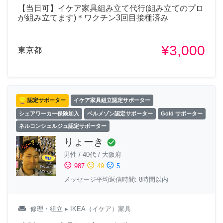
【当日可】イケア家具組み立て代行(組み立てのプロ
が組み立てます)＊ワクチン3回目接種済み
¥3,000
東京都
認定サポーター
イケア家具組立認定サポーター
シェアワーカー保険加入
ベルメゾン認定サポーター
Gold サポーター
ネルコンシェルジュ認定サポーター
りょーき
check_circle
男性
/
40代
/
大阪府
sentiment_satisfied
sentiment_neutral
sentiment_dissatisfied
987
49
5
メッセージ平均返信時間: 8時間以内
weekend
修理・組立
▸ IKEA（イケア）家具