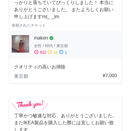
っかりと落ちていてびっくりしました！ 本当に
ありがとうございました。 またよろしくお願い
申し上げますm(_ _)m
依頼されたチケット
makon
check_circle
女性
/
60代
/
東京都
sentiment_satisfied
sentiment_neutral
sentiment_dissatisfied
812
16
1
クオリティの高いお掃除
¥7,000
東京都
丁寧かつ敏速な対応、ありがとうございました。
またIKEA製品を購入した際には宜しくお願い致
します。