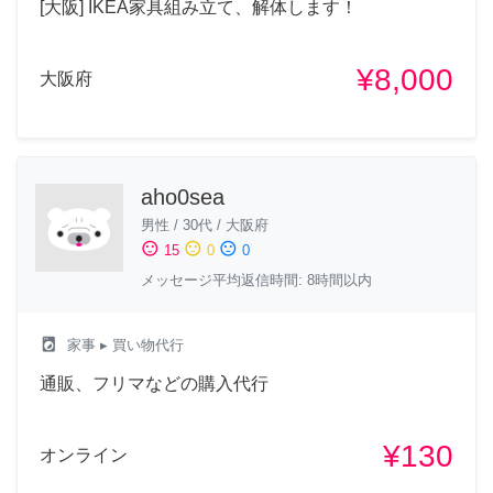
[大阪] IKEA家具組み立て、解体します！
¥8,000
大阪府
aho0sea
男性
/
30代
/
大阪府
sentiment_satisfied
sentiment_neutral
sentiment_dissatisfied
15
0
0
メッセージ平均返信時間: 8時間以内
local_laundry_service
家事
▸ 買い物代行
通販、フリマなどの購入代行
¥130
オンライン