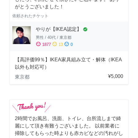
がとうございました！
依頼されたチケット
やりが【IKEA認定】
check_circle
男性
/
40代
/
東京都
sentiment_satisfied
sentiment_neutral
sentiment_dissatisfied
1877
13
0
【高評価99％】IKEA家具組み立て・解体（IKEA
以外も対応可）
¥5,000
東京都
2時間でお風呂、洗面、トイレ、台所流しまで綺
麗にして頂き有難うございました。 以前業者に
掃除してもらった時よりも赤カビなどの汚れがし