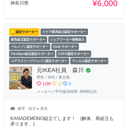
¥6,000
神奈川県
認定サポーター
イケア家具組立認定サポーター
家具組立認定サポーター
シェアワーカー保険加入
ベルメゾン認定サポーター
Gold サポーター
FlexiSpot組立認定サポーター
COFO認定サポーター
コアラスリープジャパン認定サポーター
ラシカル認定サポーター
元IKEA社員 森川
check_circle
男性
/
30代
/
東京都
sentiment_satisfied
sentiment_neutral
sentiment_dissatisfied
1199
12
0
メッセージ平均返信時間: 8時間以内
weekend
修理・組立
▸ 家具
KANADEMONO組立てします！ (解体、再組立も
承ります、)