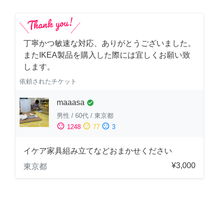
丁寧かつ敏速な対応、ありがとうございました。
またIKEA製品を購入した際には宜しくお願い致
します。
依頼されたチケット
maaasa
check_circle
男性
/
60代
/
東京都
sentiment_satisfied
sentiment_neutral
sentiment_dissatisfied
1248
77
3
イケア家具組み立てなどおまかせください
¥3,000
東京都