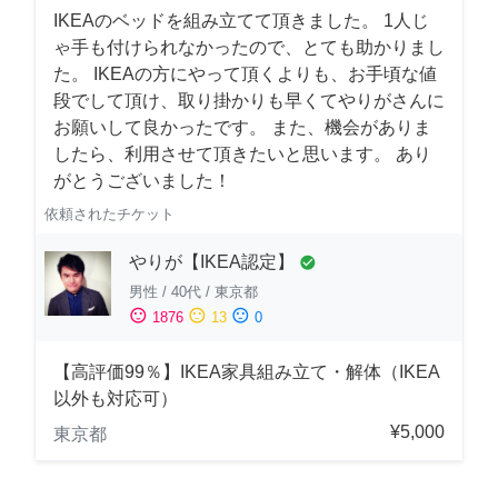
IKEAのベッドを組み立てて頂きました。 1人じ
ゃ手も付けられなかったので、とても助かりまし
た。 IKEAの方にやって頂くよりも、お手頃な値
段でして頂け、取り掛かりも早くてやりがさんに
お願いして良かったです。 また、機会がありま
したら、利用させて頂きたいと思います。 あり
がとうございました！
依頼されたチケット
やりが【IKEA認定】
check_circle
男性
/
40代
/
東京都
sentiment_satisfied
sentiment_neutral
sentiment_dissatisfied
1876
13
0
【高評価99％】IKEA家具組み立て・解体（IKEA
以外も対応可）
¥5,000
東京都