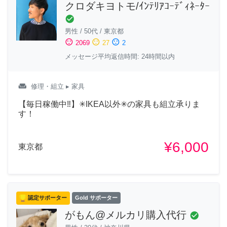
クロダキヨトモ/ｲﾝﾃﾘｱｺｰﾃﾞｨﾈｰﾀｰ
check_circle
男性
/
50代
/
東京都
sentiment_satisfied
sentiment_neutral
sentiment_dissatisfied
2069
27
2
メッセージ平均返信時間: 24時間以内
weekend
修理・組立
▸ 家具
【毎日稼働中‼︎】✳︎IKEA以外✳︎の家具も組立承りま
す！
¥6,000
東京都
認定サポーター
Gold サポーター
がもん@メルカリ購入代行
check_circle