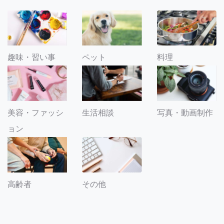
趣味・習い事
ペット
料理
美容・ファッシ
生活相談
写真・動画制作
ョン
その他
高齢者