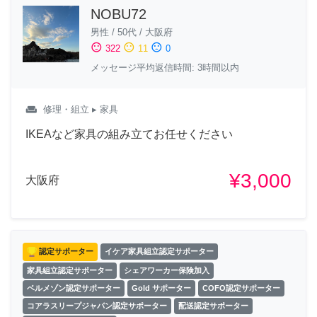
NOBU72
男性
/
50代
/
大阪府
sentiment_satisfied
sentiment_neutral
sentiment_dissatisfied
322
11
0
メッセージ平均返信時間: 3時間以内
weekend
修理・組立
▸ 家具
IKEAなど家具の組み立てお任せください
¥3,000
大阪府
認定サポーター
イケア家具組立認定サポーター
家具組立認定サポーター
シェアワーカー保険加入
ベルメゾン認定サポーター
Gold サポーター
COFO認定サポーター
コアラスリープジャパン認定サポーター
配送認定サポーター