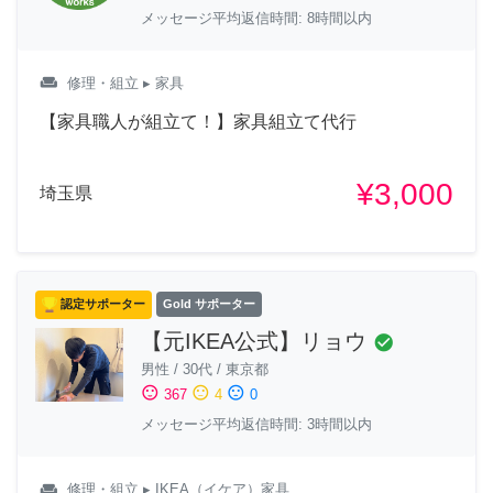
メッセージ平均返信時間: 8時間以内
weekend
修理・組立
▸ 家具
【家具職人が組立て！】家具組立て代行
¥3,000
埼玉県
認定サポーター
Gold サポーター
【元IKEA公式】リョウ
check_circle
男性
/
30代
/
東京都
sentiment_satisfied
sentiment_neutral
sentiment_dissatisfied
367
4
0
メッセージ平均返信時間: 3時間以内
weekend
修理・組立
▸ IKEA（イケア）家具