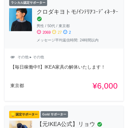
ラシカル認定サポーター
クロダキヨトモ/ｲﾝﾃﾘｱｺｰﾃﾞｨﾈｰﾀｰ
check_circle
男性
/
50代
/
東京都
sentiment_satisfied
sentiment_neutral
sentiment_dissatisfied
2069
27
2
メッセージ平均返信時間: 24時間以内
attachment
その他
▸ その他
【毎日稼働中‼︎】IKEA家具の解体いたします！
¥6,000
東京都
認定サポーター
Gold サポーター
【元IKEA公式】リョウ
check_circle