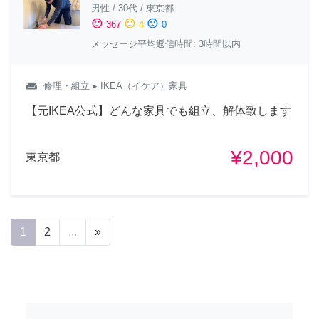
男性
/
30代
/
東京都
sentiment_satisfied
sentiment_neutral
sentiment_dissatisfied
367
4
0
メッセージ平均返信時間: 3時間以内
weekend
修理・組立
▸ IKEA（イケア）家具
【元IKEA公式】どんな家具でも組立、解体致します
¥2,000
東京都
1
2
...
»