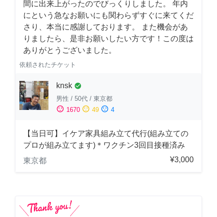
間に出来上がったのでびっくりしました。 年内
にという急なお願いにも関わらずすぐに来てくだ
さり、本当に感謝しております。 また機会があ
りましたら、是非お願いしたい方です！この度は
ありがとうございました。
依頼されたチケット
knsk
check_circle
男性
/
50代
/
東京都
sentiment_satisfied
sentiment_neutral
sentiment_dissatisfied
1670
49
4
【当日可】イケア家具組み立て代行(組み立ての
プロが組み立てます)＊ワクチン3回目接種済み
¥3,000
東京都