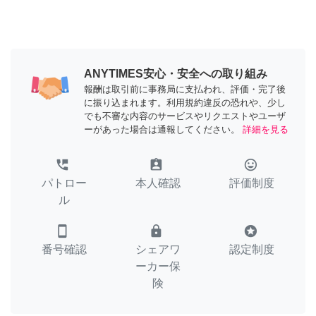
ANYTIMES安心・安全への取り組み
報酬は取引前に事務局に支払われ、評価・完了後
に振り込まれます。利用規約違反の恐れや、少し
でも不審な内容のサービスやリクエストやユーザ
ーがあった場合は通報してください。
詳細を見る
perm_phone_msg
assignment_ind
tag_faces
パトロー
本人確認
評価制度
ル
smartphone
lock
stars
番号確認
シェアワ
認定制度
ーカー保
険