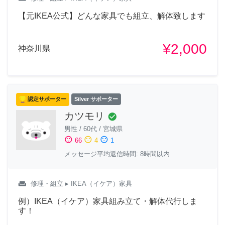
【元IKEA公式】どんな家具でも組立、解体致します
¥2,000
神奈川県
認定サポーター
Silver サポーター
カツモリ
check_circle
男性
/
60代
/
宮城県
sentiment_satisfied
sentiment_neutral
sentiment_dissatisfied
66
4
1
メッセージ平均返信時間: 8時間以内
weekend
修理・組立
▸ IKEA（イケア）家具
例）IKEA（イケア）家具組み立て・解体代行しま
す！