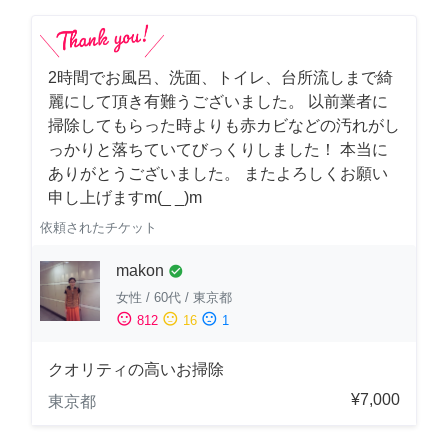
2時間でお風呂、洗面、トイレ、台所流しまで綺
麗にして頂き有難うございました。 以前業者に
掃除してもらった時よりも赤カビなどの汚れがし
っかりと落ちていてびっくりしました！ 本当に
ありがとうございました。 またよろしくお願い
申し上げますm(_ _)m
依頼されたチケット
makon
check_circle
女性
/
60代
/
東京都
sentiment_satisfied
sentiment_neutral
sentiment_dissatisfied
812
16
1
クオリティの高いお掃除
¥7,000
東京都