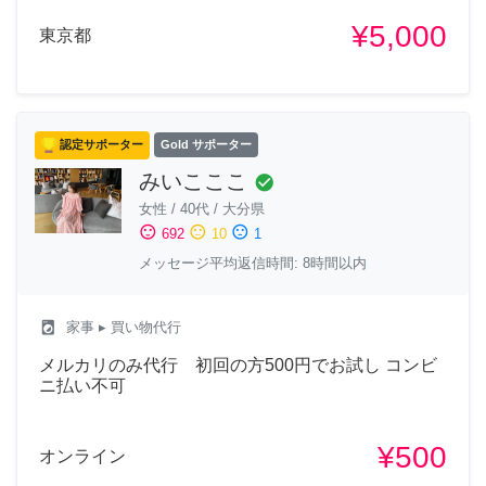
¥5,000
東京都
認定サポーター
Gold サポーター
みいこここ
check_circle
女性
/
40代
/
大分県
sentiment_satisfied
sentiment_neutral
sentiment_dissatisfied
692
10
1
メッセージ平均返信時間: 8時間以内
local_laundry_service
家事
▸ 買い物代行
メルカリのみ代行 初回の方500円でお試し コンビ
ニ払い不可
¥500
オンライン