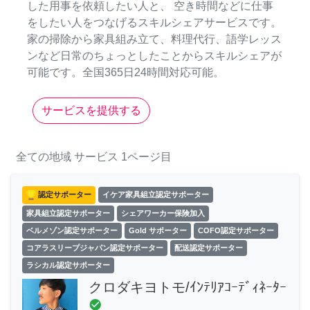
した用事を依頼したい人と、 空き時間などに仕事
をしたい人をつなげるスキルシェアサービスです。
家の掃除から家具組み立て、料理代行、語学レッス
ンなど日常のちょっとしたことからスキルシェアが
可能です。全国365日24時間対応可能。
サービスを提供する
全ての地域
サービス
1ページ目
認定サポーター
イケア家具組立認定サポーター
家具組立認定サポーター
シェアワーカー保険加入
ベルメゾン認定サポーター
Gold サポーター
COFO認定サポーター
コアラスリープジャパン認定サポーター
配送認定サポーター
ラシカル認定サポーター
クロダキヨトモ/ｲﾝﾃﾘｱｺｰﾃﾞｨﾈｰﾀｰ
check_circle