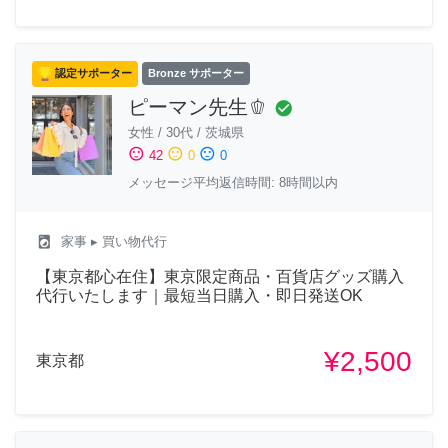
認定サポーター
Bronze サポーター
ピーマン先生🫑
check_circle
女性
/
30代
/
茨城県
sentiment_satisfied
sentiment_neutral
sentiment_dissatisfied
42
0
0
メッセージ平均返信時間: 8時間以内
local_laundry_service
家事
▸ 買い物代行
【東京都心在住】東京限定商品・百貨店グッズ購入
代行いたします｜最短当日購入・即日発送OK
¥2,500
東京都