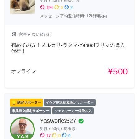
男性
/
30代
/
神奈川県
sentiment_satisfied
sentiment_neutral
sentiment_dissatisfied
194
6
2
メッセージ平均返信時間: 12時間以内
local_laundry_service
家事
▸ 買い物代行
初めての方！メルカリ•ラクマ•Yahoo!フリマの購入
代行！
¥500
オンライン
認定サポーター
イケア家具組立認定サポーター
家具組立認定サポーター
シェアワーカー保険加入
Yasworks527
check_circle
男性
/
50代
/
埼玉県
sentiment_satisfied
sentiment_neutral
sentiment_dissatisfied
17
0
0