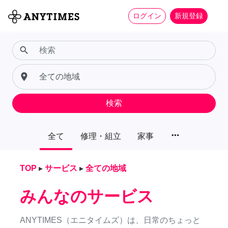
ログイン
新規登録
search
place
検索
more_horiz
全て
修理・組立
家事
TOP
▸
サービス
▸
全ての地域
みんなのサービス
ANYTIMES（エニタイムズ）は、日常のちょっと