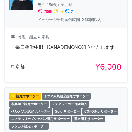
男性
/
50代
/
東京都
sentiment_satisfied
sentiment_neutral
sentiment_dissatisfied
2069
27
2
メッセージ平均返信時間: 24時間以内
weekend
修理・組立
▸ 家具
【毎日稼働中‼︎】 KANADEMONO組立いたします！
¥6,000
東京都
認定サポーター
イケア家具組立認定サポーター
家具組立認定サポーター
シェアワーカー保険加入
ベルメゾン認定サポーター
Gold サポーター
COFO認定サポーター
コアラスリープジャパン認定サポーター
配送認定サポーター
ラシカル認定サポーター