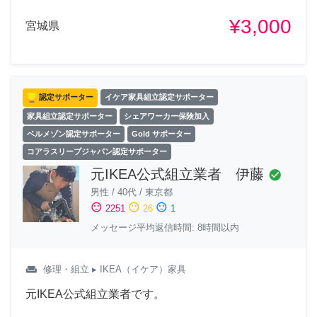
¥3,000
宮城県
認定サポーター
イケア家具組立認定サポーター
家具組立認定サポーター
シェアワーカー保険加入
ベルメゾン認定サポーター
Gold サポーター
コアラスリープジャパン認定サポーター
元IKEA公式組立業者 伊藤
check_circle
男性
/
40代
/
東京都
sentiment_satisfied
sentiment_neutral
sentiment_dissatisfied
2251
26
1
メッセージ平均返信時間: 8時間以内
weekend
修理・組立
▸ IKEA（イケア）家具
元IKEA公式組立業者です。