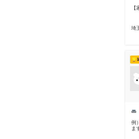
【
埼
weekend
例
ま