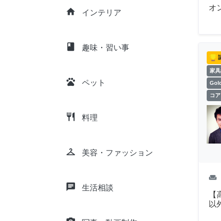
オ
home
インテリア
class
趣味・習い事
家具
pets
ペット
Go
コア
restaurant
料理
checkroom
美容・ファッション
weekend
chat
生活相談
【
以