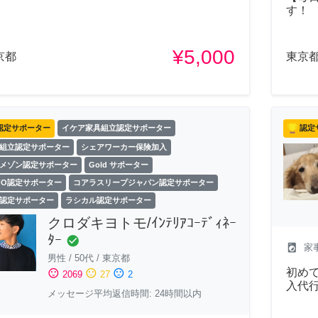
す！
¥5,000
京都
東京
認定サポーター
イケア家具組立認定サポーター
認定
組立認定サポーター
シェアワーカー保険加入
メゾン認定サポーター
Gold サポーター
FO認定サポーター
コアラスリープジャパン認定サポーター
認定サポーター
ラシカル認定サポーター
クロダキヨトモ/ｲﾝﾃﾘｱｺｰﾃﾞｨﾈｰ
ﾀｰ
check_circle
local_laundry_service
家
男性
/
50代
/
東京都
初めて
sentiment_satisfied
sentiment_neutral
sentiment_dissatisfied
2069
27
2
入代
メッセージ平均返信時間: 24時間以内