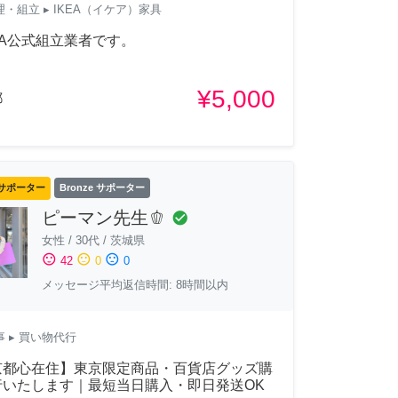
理・組立
▸ IKEA（イケア）家具
EA公式組立業者です。
¥5,000
都
サポーター
Bronze サポーター
ピーマン先生🫑
check_circle
女性
/
30代
/
茨城県
sentiment_satisfied
sentiment_neutral
sentiment_dissatisfied
42
0
0
メッセージ平均返信時間: 8時間以内
事
▸ 買い物代行
京都心在住】東京限定商品・百貨店グッズ購
行いたします｜最短当日購入・即日発送OK