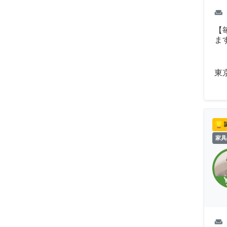
weekend
【
ま
東
家具
weekend