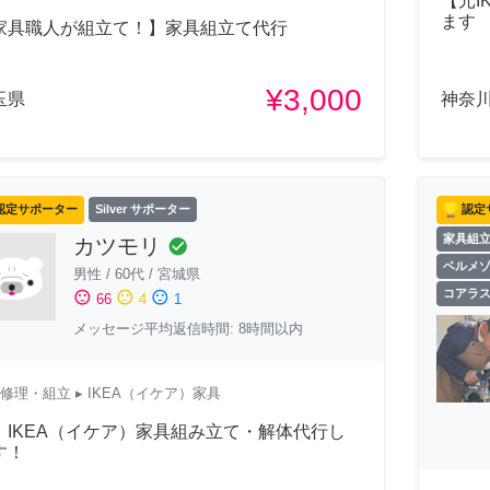
【元I
ます
家具職人が組立て！】家具組立て代行
¥3,000
玉県
神奈
認定サポーター
Silver サポーター
認定
家具組
カツモリ
check_circle
ベルメ
男性
/
60代
/
宮城県
コアラ
sentiment_satisfied
sentiment_neutral
sentiment_dissatisfied
66
4
1
メッセージ平均返信時間: 8時間以内
修理・組立
▸ IKEA（イケア）家具
）IKEA（イケア）家具組み立て・解体代行し
す！