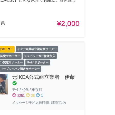
KEA公式】どんな家具でも組立、解体致し
¥2,000
川県
サポーター
イケア家具組立認定サポーター
立認定サポーター
シェアワーカー保険加入
ゾン認定サポーター
Gold サポーター
スリープジャパン認定サポーター
元IKEA公式組立業者 伊藤
check_circle
男性
/
40代
/
東京都
sentiment_satisfied
sentiment_neutral
sentiment_dissatisfied
2251
26
1
メッセージ平均返信時間: 8時間以内