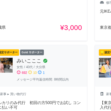
weekend
修
元IK
¥3,000
城県
東京
認定サポーター
Gold サポーター
認定
みいこここ
check_circle
女性
/
40代
/
大分県
sentiment_satisfied
sentiment_neutral
sentiment_dissatisfied
692
10
1
メッセージ平均返信時間: 8時間以内
local_laundry_service
家事
▸ 買い物代行
家
ルカリのみ代行 初回の方500円でお試し コン
【東
ニ払い不可
入代