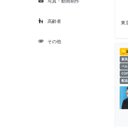
camera_alt
写真・動画制作
escalator_warning
高齢者
東
attachment
その他
家具
ベル
CO
配送