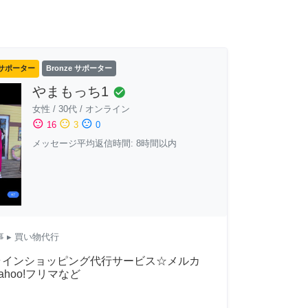
サポーター
Bronze サポーター
やまもっち1
check_circle
女性
/
30代
/
オンライン
sentiment_satisfied
sentiment_neutral
sentiment_dissatisfied
16
3
0
メッセージ平均返信時間: 8時間以内
事
▸ 買い物代行
ラインショッピング代行サービス☆メルカ
ahoo!フリマなど