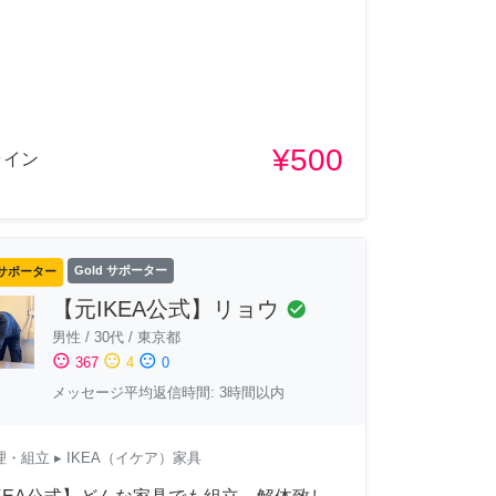
¥500
ライン
サポーター
Gold サポーター
【元IKEA公式】リョウ
check_circle
男性
/
30代
/
東京都
sentiment_satisfied
sentiment_neutral
sentiment_dissatisfied
367
4
0
メッセージ平均返信時間: 3時間以内
理・組立
▸ IKEA（イケア）家具