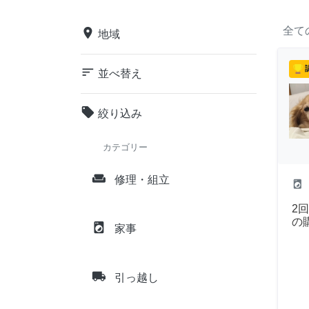
全て
place
地域
sort
並べ替え
local_offer
絞り込み
カテゴリー
weekend
修理・組立
local_laundry_service
2
の
local_laundry_service
家事
local_shipping
引っ越し