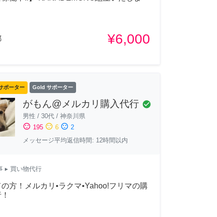
¥6,000
都
サポーター
Gold サポーター
がもん@メルカリ購入代行
check_circle
男性
/
30代
/
神奈川県
sentiment_satisfied
sentiment_neutral
sentiment_dissatisfied
195
6
2
メッセージ平均返信時間: 12時間以内
事
▸ 買い物代行
の方！メルカリ•ラクマ•Yahoo!フリマの購
行！