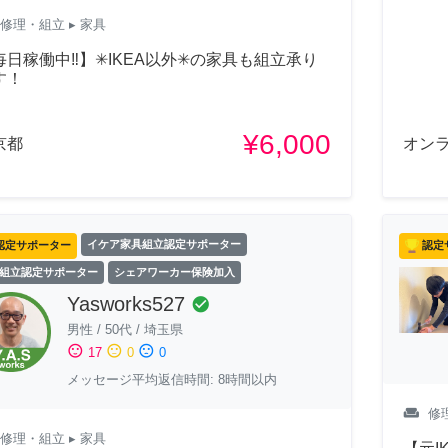
修理・組立
▸ 家具
毎日稼働中‼︎】✳︎IKEA以外✳︎の家具も組立承り
す！
¥6,000
京都
オン
認定サポーター
イケア家具組立認定サポーター
認定
組立認定サポーター
シェアワーカー保険加入
Yasworks527
check_circle
男性
/
50代
/
埼玉県
sentiment_satisfied
sentiment_neutral
sentiment_dissatisfied
17
0
0
メッセージ平均返信時間: 8時間以内
weekend
修
修理・組立
▸ 家具