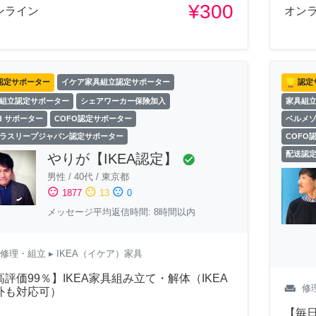
¥300
ンライン
オン
認定サポーター
イケア家具組立認定サポーター
認定
組立認定サポーター
シェアワーカー保険加入
家具組
ld サポーター
COFO認定サポーター
ベルメ
ラスリープジャパン認定サポーター
COFO
配送認
やりが【IKEA認定】
check_circle
男性
/
40代
/
東京都
sentiment_satisfied
sentiment_neutral
sentiment_dissatisfied
1877
13
0
メッセージ平均返信時間: 8時間以内
修理・組立
▸ IKEA（イケア）家具
高評価99％】IKEA家具組み立て・解体（IKEA
weekend
修
外も対応可）
【毎日