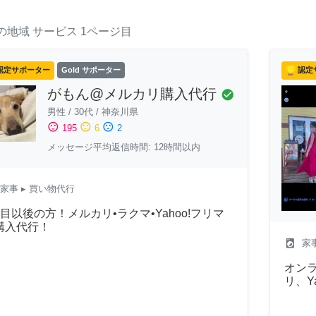
の地域
サービス
1ページ目
認定サポーター
Gold サポーター
認定
がもん@メルカリ購入代行
check_circle
男性
/
30代
/
神奈川県
sentiment_satisfied
sentiment_neutral
sentiment_dissatisfied
195
6
2
メッセージ平均返信時間: 12時間以内
家事
▸ 買い物代行
回目以後の方！メルカリ•ラクマ•Yahoo!フリマ
購入代行！
local_laundry_service
家
オン
リ、Y