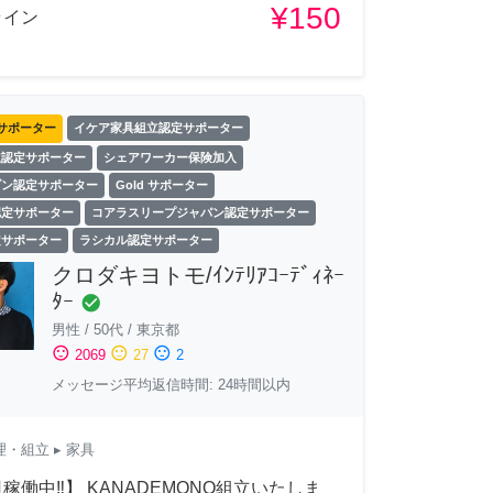
¥150
ライン
サポーター
イケア家具組立認定サポーター
立認定サポーター
シェアワーカー保険加入
ゾン認定サポーター
Gold サポーター
認定サポーター
コアラスリープジャパン認定サポーター
定サポーター
ラシカル認定サポーター
クロダキヨトモ/ｲﾝﾃﾘｱｺｰﾃﾞｨﾈｰ
ﾀｰ
check_circle
男性
/
50代
/
東京都
sentiment_satisfied
sentiment_neutral
sentiment_dissatisfied
2069
27
2
メッセージ平均返信時間: 24時間以内
理・組立
▸ 家具
稼働中‼︎】 KANADEMONO組立いたしま