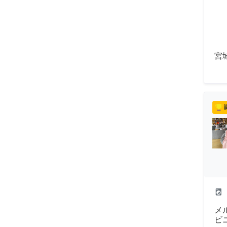
宮
local_laundry_service
メ
ビ