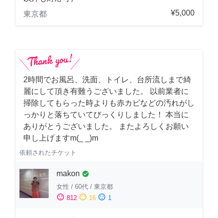
¥5,000
東京都
2時間でお風呂、洗面、トイレ、台所流しまで綺
麗にして頂き有難うございました。 以前業者に
掃除してもらった時よりも赤カビなどの汚れがし
っかりと落ちていてびっくりしました！ 本当に
ありがとうございました。 またよろしくお願い
申し上げますm(_ _)m
依頼されたチケット
makon
check_circle
女性
/
60代
/
東京都
sentiment_satisfied
sentiment_neutral
sentiment_dissatisfied
812
16
1