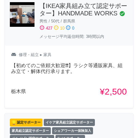
【IKEA家具組み立て認定サポー
ター】HANDMADE WORKS
check_circle
男性
/
50代
/
群馬県
sentiment_satisfied
sentiment_neutral
sentiment_dissatisfied
427
10
0
メッセージ平均返信時間: 3時間以内
weekend
修理・組立
▸ 家具
【初めてのご依頼大歓迎❗❗】ラシク等通販家具、組
み立て・解体代行承ります。
¥2,500
栃木県
認定サポーター
イケア家具組立認定サポーター
家具組立認定サポーター
シェアワーカー保険加入