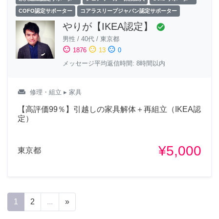
COFO認定サポーター
コアラスリープジャパン認定サポーター
やりが【IKEA認定】
check_circle
男性
/
40代
/
東京都
sentiment_satisfied
sentiment_neutral
sentiment_dissatisfied
1876
13
0
メッセージ平均返信時間: 8時間以内
weekend
修理・組立
▸ 家具
【高評価99％】引越しの家具解体＋再組立（IKEA認
定）
¥5,000
東京都
1
2
...
»