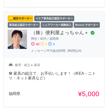
認定サポーター
イケア家具組立認定サポーター
家具組立認定サポーター
シェアワーカー保険加入
Bronze サポーター
（株）便利屋よっちゃん＋
check_circle
男性
/
40代
/
福岡県
sentiment_satisfied
sentiment_neutral
sentiment_dissatisfied
40
0
0
メッセージ平均返信時間: 3時間以内
weekend
修理・組立
▸ 家具
🛠 家具の組立て、お手伝いします！（IKEA・ニト
リ・ネット家具など）
¥5,000
福岡県