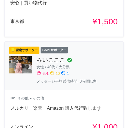
安心｜買い物代行
¥1,500
東京都
認定サポーター
Gold サポーター
みいこここ
check_circle
女性
/
40代
/
大分県
sentiment_satisfied
sentiment_neutral
sentiment_dissatisfied
691
10
1
メッセージ平均返信時間: 8時間以内
attachment
その他
▸ その他
メルカリ 楽天 Amazon 購入代行致します
¥1,000
オンライン