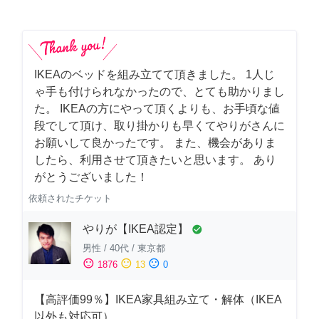
IKEAのベッドを組み立てて頂きました。 1人じ
ゃ手も付けられなかったので、とても助かりまし
た。 IKEAの方にやって頂くよりも、お手頃な値
段でして頂け、取り掛かりも早くてやりがさんに
お願いして良かったです。 また、機会がありま
したら、利用させて頂きたいと思います。 あり
がとうございました！
依頼されたチケット
やりが【IKEA認定】
check_circle
男性
/
40代
/
東京都
sentiment_satisfied
sentiment_neutral
sentiment_dissatisfied
1876
13
0
【高評価99％】IKEA家具組み立て・解体（IKEA
以外も対応可）