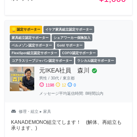
認定サポーター
イケア家具組立認定サポーター
家具組立認定サポーター
シェアワーカー保険加入
ベルメゾン認定サポーター
Gold サポーター
FlexiSpot組立認定サポーター
COFO認定サポーター
コアラスリープジャパン認定サポーター
ラシカル認定サポーター
元IKEA社員 森川
check_circle
男性
/
30代
/
東京都
sentiment_satisfied
sentiment_neutral
sentiment_dissatisfied
1198
12
0
メッセージ平均返信時間: 8時間以内
weekend
修理・組立
▸ 家具
KANADEMONO組立てします！ (解体、再組立も
承ります、)