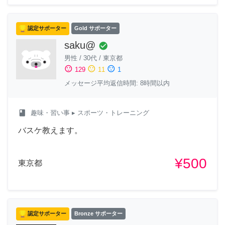
認定サポーター
Gold サポーター
saku@
check_circle
男性
/
30代
/
東京都
sentiment_satisfied
sentiment_neutral
sentiment_dissatisfied
129
11
1
メッセージ平均返信時間: 8時間以内
class
趣味・習い事
▸ スポーツ・トレーニング
バスケ教えます。
¥500
東京都
認定サポーター
Bronze サポーター