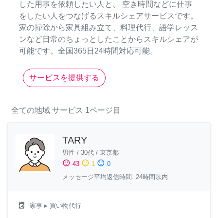
した用事を依頼したい人と、 空き時間などに仕事
をしたい人をつなげるスキルシェアサービスです。
家の掃除から家具組み立て、料理代行、語学レッス
ンなど日常のちょっとしたことからスキルシェアが
可能です。全国365日24時間対応可能。
サービスを提供する
全ての地域
サービス
1ページ目
TARY
男性
/
30代
/
東京都
sentiment_satisfied
sentiment_neutral
sentiment_dissatisfied
43
1
0
メッセージ平均返信時間: 24時間以内
local_laundry_service
家事
▸ 買い物代行