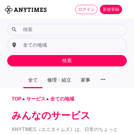
ログイン
新規登録
search
place
検索
more_horiz
全て
修理・組立
家事
TOP
▸
サービス
▸
全ての地域
みんなのサービス
ANYTIMES（エニタイムズ）は、日常のちょっと