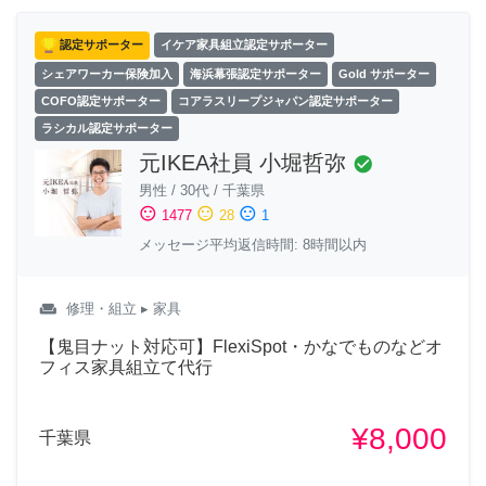
認定サポーター
イケア家具組立認定サポーター
シェアワーカー保険加入
海浜幕張認定サポーター
Gold サポーター
COFO認定サポーター
コアラスリープジャパン認定サポーター
ラシカル認定サポーター
元IKEA社員 小堀哲弥
check_circle
男性
/
30代
/
千葉県
sentiment_satisfied
sentiment_neutral
sentiment_dissatisfied
1477
28
1
メッセージ平均返信時間: 8時間以内
weekend
修理・組立
▸ 家具
【鬼目ナット対応可】FlexiSpot・かなでものなどオ
フィス家具組立て代行
¥8,000
千葉県