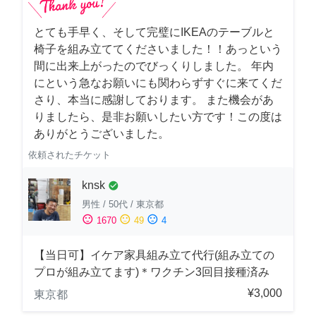
とても手早く、そして完璧にIKEAのテーブルと
椅子を組み立ててくださいました！！あっという
間に出来上がったのでびっくりしました。 年内
にという急なお願いにも関わらずすぐに来てくだ
さり、本当に感謝しております。 また機会があ
りましたら、是非お願いしたい方です！この度は
ありがとうございました。
依頼されたチケット
knsk
check_circle
男性
/
50代
/
東京都
sentiment_satisfied
sentiment_neutral
sentiment_dissatisfied
1670
49
4
【当日可】イケア家具組み立て代行(組み立ての
プロが組み立てます)＊ワクチン3回目接種済み
¥3,000
東京都