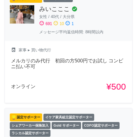
みいこここ
check_circle
女性
/
40代
/
大分県
sentiment_satisfied
sentiment_neutral
sentiment_dissatisfied
691
10
1
メッセージ平均返信時間: 8時間以内
local_laundry_service
家事
▸ 買い物代行
メルカリのみ代行 初回の方500円でお試し コンビ
ニ払い不可
¥500
オンライン
認定サポーター
イケア家具組立認定サポーター
シェアワーカー保険加入
Gold サポーター
COFO認定サポーター
ラシカル認定サポーター