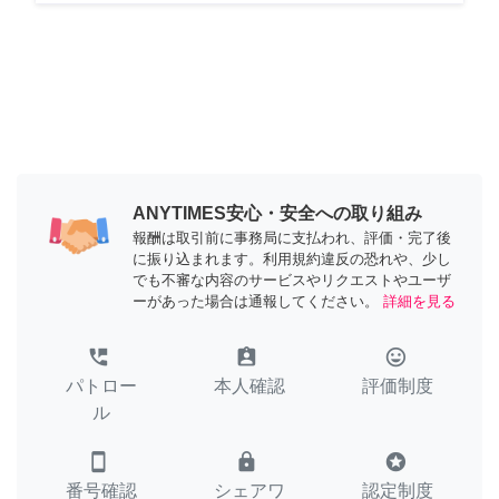
ANYTIMES安心・安全への取り組み
報酬は取引前に事務局に支払われ、評価・完了後
に振り込まれます。利用規約違反の恐れや、少し
でも不審な内容のサービスやリクエストやユーザ
ーがあった場合は通報してください。
詳細を見る
perm_phone_msg
assignment_ind
tag_faces
パトロー
本人確認
評価制度
ル
smartphone
lock
stars
番号確認
シェアワ
認定制度