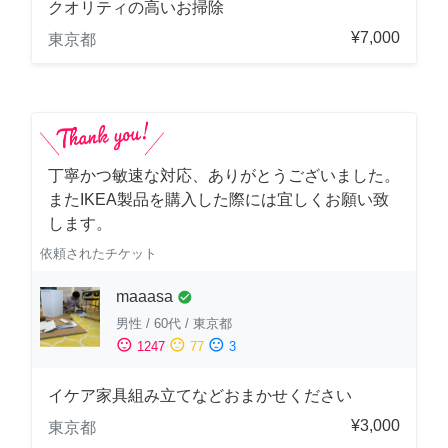
クオリティの高いお掃除
¥7,000
東京都
丁寧かつ敏速な対応、ありがとうございました。
またIKEA製品を購入した際には宜しくお願い致
します。
依頼されたチケット
maaasa
check_circle
男性
/
60代
/
東京都
sentiment_satisfied
sentiment_neutral
sentiment_dissatisfied
1247
77
3
イケア家具組み立てなどおまかせください
¥3,000
東京都