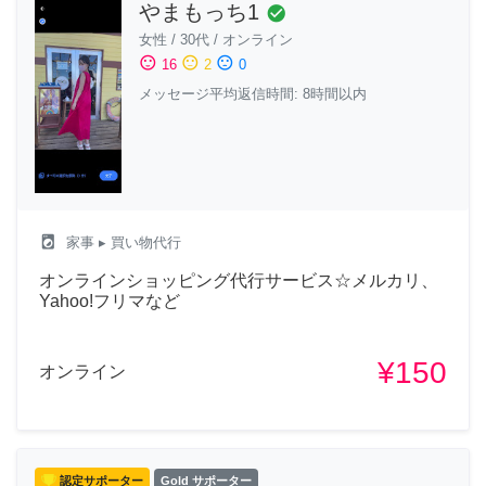
やまもっち1
check_circle
女性
/
30代
/
オンライン
sentiment_satisfied
sentiment_neutral
sentiment_dissatisfied
16
2
0
メッセージ平均返信時間: 8時間以内
local_laundry_service
家事
▸ 買い物代行
オンラインショッピング代行サービス☆メルカリ、
Yahoo!フリマなど
¥150
オンライン
認定サポーター
Gold サポーター