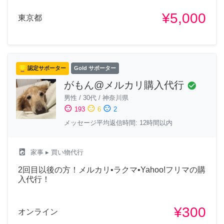
¥5,000
東京都
認定サポーター
Gold サポーター
がもん@メルカリ購入代行
check_circle
男性
/
30代
/
神奈川県
sentiment_satisfied
sentiment_neutral
sentiment_dissatisfied
193
6
2
メッセージ平均返信時間: 12時間以内
local_laundry_service
家事
▸ 買い物代行
2回目以後の方！メルカリ•ラクマ•Yahoo!フリマの購
入代行！
¥300
オンライン