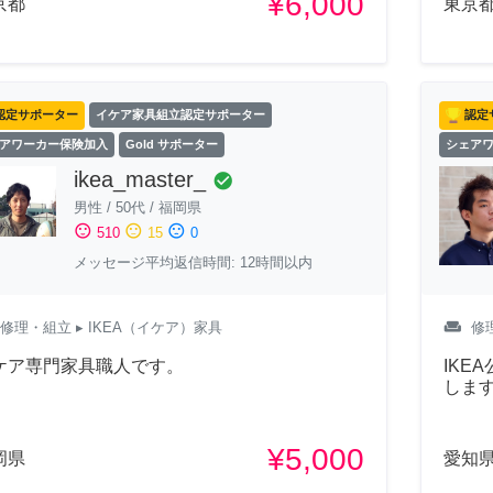
¥6,000
京都
東京
認定サポーター
イケア家具組立認定サポーター
認定
アワーカー保険加入
Gold サポーター
シェア
ikea_master_
check_circle
男性
/
50代
/
福岡県
sentiment_satisfied
sentiment_neutral
sentiment_dissatisfied
510
15
0
メッセージ平均返信時間: 12時間以内
weekend
修理・組立
▸ IKEA（イケア）家具
修
ケア専門家具職人です。
IKE
しま
¥5,000
岡県
愛知