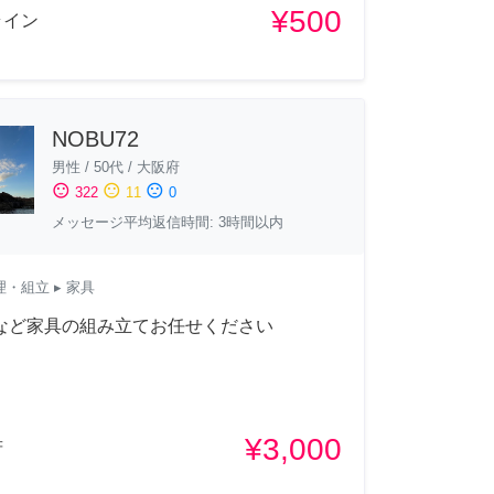
¥500
ライン
NOBU72
男性
/
50代
/
大阪府
sentiment_satisfied
sentiment_neutral
sentiment_dissatisfied
322
11
0
メッセージ平均返信時間: 3時間以内
理・組立
▸ 家具
Aなど家具の組み立てお任せください
¥3,000
府