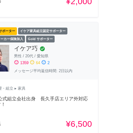
¥2,000
都
サポーター
イケア家具組立認定サポーター
ワーカー保険加入
Gold サポーター
イケア巧
check_circle
男性
/
20代
/
愛知県
sentiment_satisfied
sentiment_neutral
sentiment_dissatisfied
1359
64
2
メッセージ平均返信時間: 2日以内
理・組立
▸ 家具
A公式組立会社出身 長久手店エリア外対応
す！
¥6,500
県