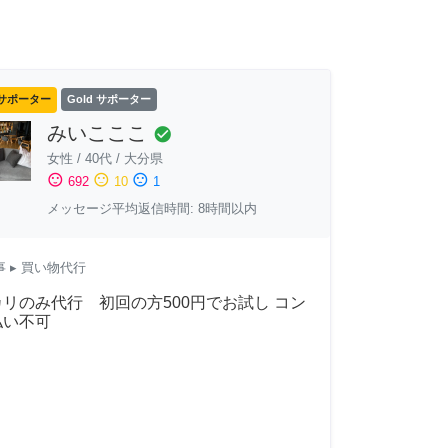
サポーター
Gold サポーター
みいこここ
check_circle
女性
/
40代
/
大分県
sentiment_satisfied
sentiment_neutral
sentiment_dissatisfied
692
10
1
メッセージ平均返信時間: 8時間以内
事
▸ 買い物代行
リのみ代行 初回の方500円でお試し コン
払い不可