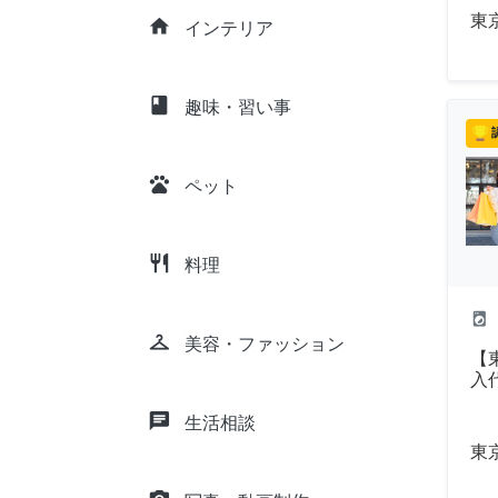
東
home
インテリア
class
趣味・習い事
pets
ペット
restaurant
料理
local_laundry_service
checkroom
美容・ファッション
【
入
chat
生活相談
東