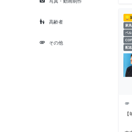
camera_alt
写真・動画制作
escalator_warning
高齢者
家具
ベル
CO
attachment
その他
配送
attachment
【