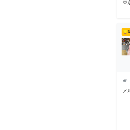
東
attachment
メ