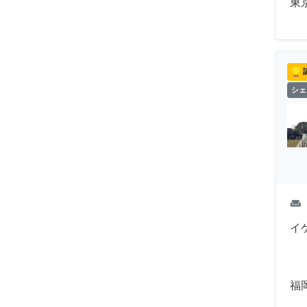
東
シェ
weekend
イ
福