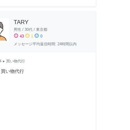
TARY
男性
/
30代
/
東京都
sentiment_satisfied
sentiment_neutral
sentiment_dissatisfied
43
1
0
メッセージ平均返信時間: 24時間以内
事
▸ 買い物代行
｜買い物代行