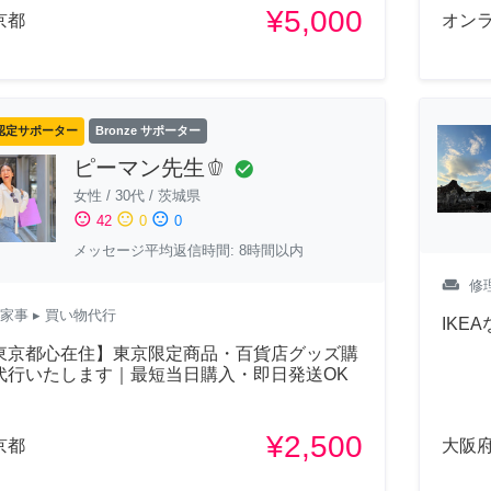
¥5,000
京都
オン
認定サポーター
Bronze サポーター
ピーマン先生🫑
check_circle
女性
/
30代
/
茨城県
sentiment_satisfied
sentiment_neutral
sentiment_dissatisfied
42
0
0
メッセージ平均返信時間: 8時間以内
weekend
修
家事
▸ 買い物代行
IKE
東京都心在住】東京限定商品・百貨店グッズ購
代行いたします｜最短当日購入・即日発送OK
¥2,500
京都
大阪