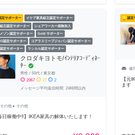
認定サポーター
イケア家具組立認定サポーター
認定
組立認定サポーター
シェアワーカー保険加入
メゾン認定サポーター
Gold サポーター
FO認定サポーター
コアラスリープジャパン認定サポーター
認定サポーター
ラシカル認定サポーター
クロダキヨトモ/ｲﾝﾃﾘｱｺｰﾃﾞｨﾈｰ
ﾀｰ
check_circle
weekend
修
男性
/
50代
/
東京都
【元I
sentiment_satisfied
sentiment_neutral
sentiment_dissatisfied
2067
27
2
ます
メッセージ平均返信時間: 24時間以内
その他
▸ その他
毎日稼働中‼︎】IKEA家具の解体いたします！