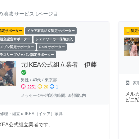
の地域
サービス
1ページ目
認定サポーター
イケア家具組立認定サポーター
認定
組立認定サポーター
シェアワーカー保険加入
メゾン認定サポーター
Gold サポーター
ラスリープジャパン認定サポーター
元IKEA公式組立業者 伊藤
check_circle
男性
/
40代
/
東京都
local_laundry_service
家
sentiment_satisfied
sentiment_neutral
sentiment_dissatisfied
2251
26
1
メルカ
メッセージ平均返信時間: 8時間以内
ビニ
修理・組立
▸ IKEA（イケア）家具
IKEA公式組立業者です。