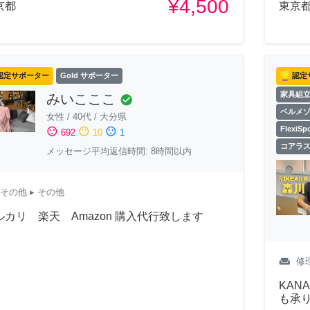
¥4,500
京都
東京
認定サポーター
Gold サポーター
認定
家具組
みいこここ
check_circle
ベルメ
女性
/
40代
/
大分県
Flexi
sentiment_satisfied
sentiment_neutral
sentiment_dissatisfied
692
10
1
コアラ
メッセージ平均返信時間: 8時間以内
その他
▸ その他
ルカリ 楽天 Amazon 購入代行致します
weekend
修
KAN
も承り