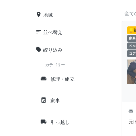
全て
place
地域
sort
並べ替え
家具
ベル
local_offer
絞り込み
コア
カテゴリー
weekend
修理・組立
local_laundry_service
家事
weekend
local_shipping
元
引っ越し