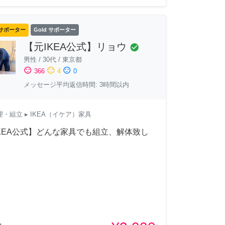
サポーター
Gold サポーター
【元IKEA公式】リョウ
check_circle
男性
/
30代
/
東京都
sentiment_satisfied
sentiment_neutral
sentiment_dissatisfied
366
4
0
メッセージ平均返信時間: 3時間以内
理・組立
▸ IKEA（イケア）家具
KEA公式】どんな家具でも組立、解体致し