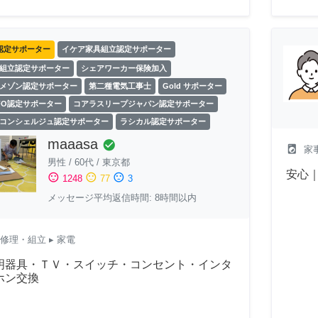
認定サポーター
イケア家具組立認定サポーター
組立認定サポーター
シェアワーカー保険加入
メゾン認定サポーター
第二種電気工事士
Gold サポーター
FO認定サポーター
コアラスリープジャパン認定サポーター
コンシェルジュ認定サポーター
ラシカル認定サポーター
maaasa
check_circle
local_laundry_service
家
男性
/
60代
/
東京都
安心
sentiment_satisfied
sentiment_neutral
sentiment_dissatisfied
1248
77
3
メッセージ平均返信時間: 8時間以内
修理・組立
▸ 家電
明器具・ＴＶ・スイッチ・コンセント・インタ
ホン交換