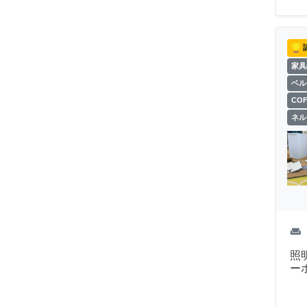
家具
ベル
CO
ネル
weekend
照
ー