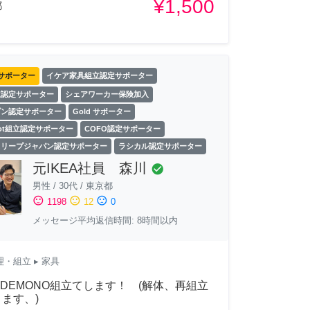
¥1,500
都
サポーター
イケア家具組立認定サポーター
立認定サポーター
シェアワーカー保険加入
ゾン認定サポーター
Gold サポーター
Spot組立認定サポーター
COFO認定サポーター
スリープジャパン認定サポーター
ラシカル認定サポーター
元IKEA社員 森川
check_circle
男性
/
30代
/
東京都
sentiment_satisfied
sentiment_neutral
sentiment_dissatisfied
1198
12
0
メッセージ平均返信時間: 8時間以内
理・組立
▸ 家具
ADEMONO組立てします！ (解体、再組立
ます、)