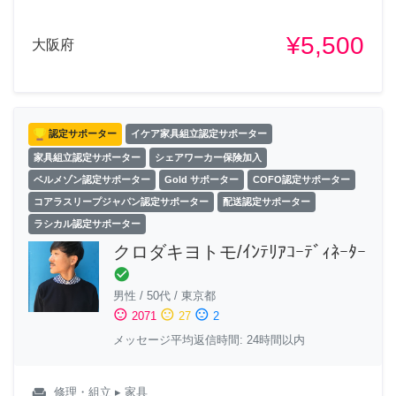
¥5,500
大阪府
認定サポーター
イケア家具組立認定サポーター
家具組立認定サポーター
シェアワーカー保険加入
ベルメゾン認定サポーター
Gold サポーター
COFO認定サポーター
コアラスリープジャパン認定サポーター
配送認定サポーター
ラシカル認定サポーター
クロダキヨトモ/ｲﾝﾃﾘｱｺｰﾃﾞｨﾈｰﾀｰ
check_circle
男性
/
50代
/
東京都
sentiment_satisfied
sentiment_neutral
sentiment_dissatisfied
2071
27
2
メッセージ平均返信時間: 24時間以内
weekend
修理・組立
▸ 家具