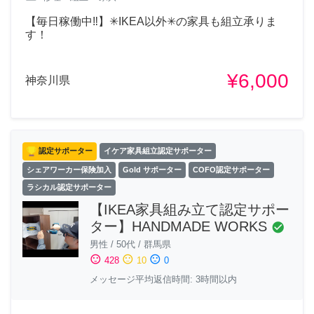
【毎日稼働中‼︎】✳︎IKEA以外✳︎の家具も組立承りま
す！
¥6,000
神奈川県
認定サポーター
イケア家具組立認定サポーター
シェアワーカー保険加入
Gold サポーター
COFO認定サポーター
ラシカル認定サポーター
【IKEA家具組み立て認定サポー
ター】HANDMADE WORKS
check_circle
男性
/
50代
/
群馬県
sentiment_satisfied
sentiment_neutral
sentiment_dissatisfied
428
10
0
メッセージ平均返信時間: 3時間以内