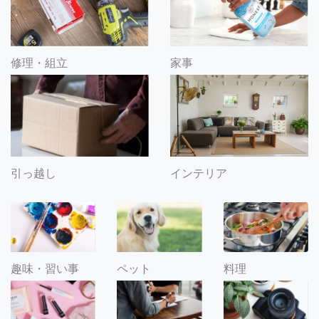
修理・組立
家事
引っ越し
インテリア
趣味・習い事
ペット
料理