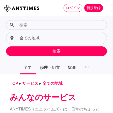
ログイン
新規登録
search
place
検索
more_horiz
全て
修理・組立
家事
TOP
▸
サービス
▸
全ての地域
みんなのサービス
ANYTIMES（エニタイムズ）は、日常のちょっと