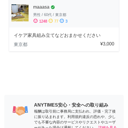
maaasa
check_circle
男性
/
60代
/
東京都
sentiment_satisfied
sentiment_neutral
sentiment_dissatisfied
1248
77
3
イケア家具組み立てなどおまかせください
¥3,000
東京都
ANYTIMES安心・安全への取り組み
報酬は取引前に事務局に支払われ、評価・完了後
に振り込まれます。利用規約違反の恐れや、少し
でも不審な内容のサービスやリクエストやユーザ
ーがあった場合は通報してください。
詳細を見る