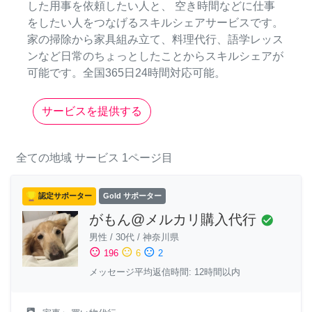
した用事を依頼したい人と、 空き時間などに仕事
をしたい人をつなげるスキルシェアサービスです。
家の掃除から家具組み立て、料理代行、語学レッス
ンなど日常のちょっとしたことからスキルシェアが
可能です。全国365日24時間対応可能。
サービスを提供する
全ての地域
サービス
1ページ目
認定サポーター
Gold サポーター
がもん@メルカリ購入代行
check_circle
男性
/
30代
/
神奈川県
sentiment_satisfied
sentiment_neutral
sentiment_dissatisfied
196
6
2
メッセージ平均返信時間: 12時間以内