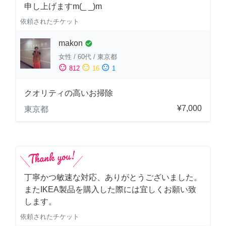
申し上げますm(_ _)m
依頼されたチケット
makon
check_circle
女性
/
60代
/
東京都
sentiment_satisfied
sentiment_neutral
sentiment_dissatisfied
812
16
1
クオリティの高いお掃除
¥7,000
東京都
丁寧かつ敏速な対応、ありがとうございました。
またIKEA製品を購入した際には宜しくお願い致
します。
依頼されたチケット