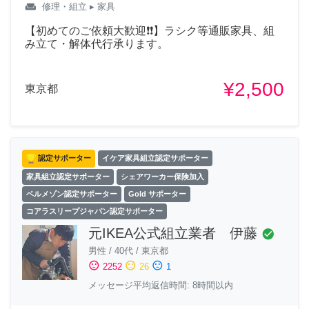
weekend
修理・組立
▸ 家具
【初めてのご依頼大歓迎❗❗】ラシク等通販家具、組
み立て・解体代行承ります。
¥2,500
東京都
認定サポーター
イケア家具組立認定サポーター
家具組立認定サポーター
シェアワーカー保険加入
ベルメゾン認定サポーター
Gold サポーター
コアラスリープジャパン認定サポーター
元IKEA公式組立業者 伊藤
check_circle
男性
/
40代
/
東京都
sentiment_satisfied
sentiment_neutral
sentiment_dissatisfied
2252
26
1
メッセージ平均返信時間: 8時間以内