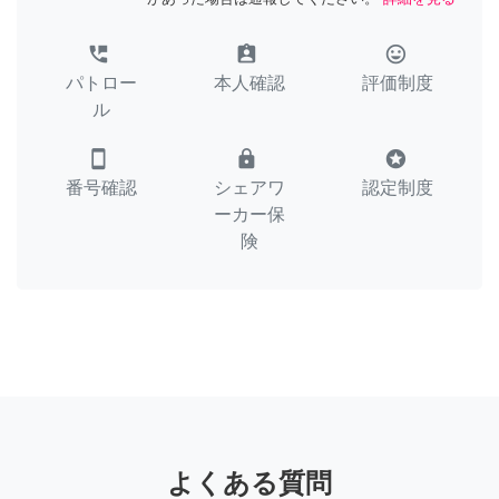
perm_phone_msg
assignment_ind
tag_faces
パトロー
本人確認
評価制度
ル
smartphone
lock
stars
番号確認
シェアワ
認定制度
ーカー保
険
よくある質問