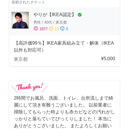
依頼されたチケット
やりが【IKEA認定】
check_circle
男性
/
40代
/
東京都
sentiment_satisfied
sentiment_neutral
sentiment_dissatisfied
1877
13
0
【高評価99％】IKEA家具組み立て・解体（IKEA
以外も対応可）
¥5,000
東京都
2時間でお風呂、洗面、トイレ、台所流しまで綺
麗にして頂き有難うございました。 以前業者に
掃除してもらった時よりも赤カビなどの汚れがし
っかりと落ちていてびっくりしました！ 本当に
ありがとうございました。 またよろしくお願い