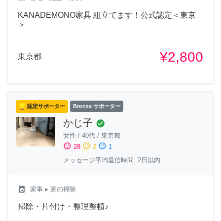
KANADEMONO家具 組立てます！公式認定＜東京
＞
¥2,800
東京都
認定サポーター
Bronze サポーター
かじ子
check_circle
女性
/
40代
/
東京都
sentiment_satisfied
sentiment_neutral
sentiment_dissatisfied
28
2
1
メッセージ平均返信時間: 2日以内
local_laundry_service
家事
▸ 家の掃除
掃除・片付け・整理整頓♪