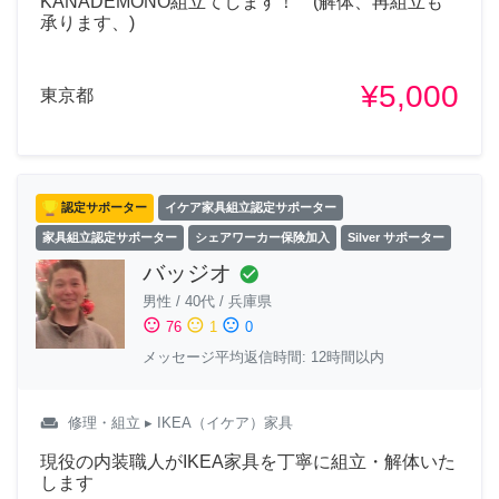
KANADEMONO組立てします！ (解体、再組立も
承ります、)
¥5,000
東京都
認定サポーター
イケア家具組立認定サポーター
家具組立認定サポーター
シェアワーカー保険加入
Silver サポーター
バッジオ
check_circle
男性
/
40代
/
兵庫県
sentiment_satisfied
sentiment_neutral
sentiment_dissatisfied
76
1
0
メッセージ平均返信時間: 12時間以内
weekend
修理・組立
▸ IKEA（イケア）家具
現役の内装職人がIKEA家具を丁寧に組立・解体いた
します