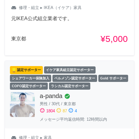
weekend
修理・組立
▸ IKEA（イケア）家具
元IKEA公式組立業者です。
¥5,000
東京都
認定サポーター
イケア家具組立認定サポーター
シェアワーカー保険加入
ベルメゾン認定サポーター
Gold サポーター
COFO認定サポーター
ラシカル認定サポーター
a-panda
check_circle
男性
/
30代
/
東京都
sentiment_satisfied
sentiment_neutral
sentiment_dissatisfied
1804
87
4
メッセージ平均返信時間: 12時間以内
weekend
修理・組立
▸ 家具