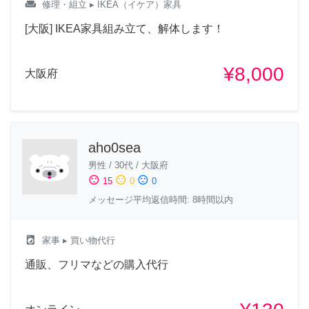
weekend
修理・組立
▸ IKEA（イケア）家具
[大阪] IKEA家具組み立て、解体します！
¥8,000
大阪府
aho0sea
男性
/
30代
/
大阪府
sentiment_satisfied
sentiment_neutral
sentiment_dissatisfied
15
0
0
メッセージ平均返信時間: 8時間以内
local_laundry_service
家事
▸ 買い物代行
通販、フリマなどの購入代行