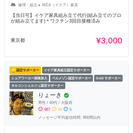
weekend
修理・組立
▸ IKEA（イケア）家具
【当日可】イケア家具組み立て代行(組み立てのプロ
が組み立てます)＊ワクチン3回目接種済み
¥3,000
東京都
認定サポーター
イケア家具組立認定サポーター
シェアワーカー保険加入
ベルメゾン認定サポーター
Gold サポーター
ネルコンシェルジュ認定サポーター
りょーき
check_circle
男性
/
40代
/
大阪府
sentiment_satisfied
sentiment_neutral
sentiment_dissatisfied
987
49
5
メッセージ平均返信時間: 8時間以内