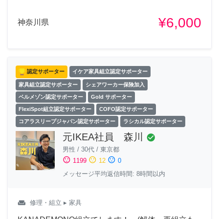
¥6,000
神奈川県
認定サポーター
イケア家具組立認定サポーター
家具組立認定サポーター
シェアワーカー保険加入
ベルメゾン認定サポーター
Gold サポーター
FlexiSpot組立認定サポーター
COFO認定サポーター
コアラスリープジャパン認定サポーター
ラシカル認定サポーター
元IKEA社員 森川
check_circle
男性
/
30代
/
東京都
sentiment_satisfied
sentiment_neutral
sentiment_dissatisfied
1199
12
0
メッセージ平均返信時間: 8時間以内
weekend
修理・組立
▸ 家具