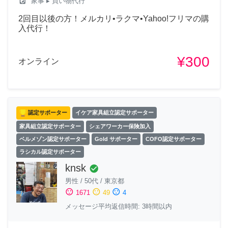
local_laundry_service
家事
▸ 買い物代行
2回目以後の方！メルカリ•ラクマ•Yahoo!フリマの購
入代行！
¥300
オンライン
認定サポーター
イケア家具組立認定サポーター
家具組立認定サポーター
シェアワーカー保険加入
ベルメゾン認定サポーター
Gold サポーター
COFO認定サポーター
ラシカル認定サポーター
knsk
check_circle
男性
/
50代
/
東京都
sentiment_satisfied
sentiment_neutral
sentiment_dissatisfied
1671
49
4
メッセージ平均返信時間: 3時間以内