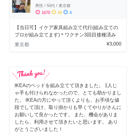
男性
/
50代
/
東京都
sentiment_satisfied
sentiment_neutral
sentiment_dissatisfied
1670
49
4
【当日可】イケア家具組み立て代行(組み立ての
プロが組み立てます)＊ワクチン3回目接種済み
¥3,000
東京都
IKEAのベッドを組み立てて頂きました。 1人じ
ゃ手も付けられなかったので、とても助かりまし
た。 IKEAの方にやって頂くよりも、お手頃な値
段でして頂け、取り掛かりも早くてやりがさんに
お願いして良かったです。 また、機会がありま
したら、利用させて頂きたいと思います。 あり
がとうございました！