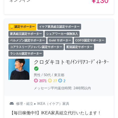
¥130
オンライン
認定サポーター
イケア家具組立認定サポーター
家具組立認定サポーター
シェアワーカー保険加入
ベルメゾン認定サポーター
Gold サポーター
COFO認定サポーター
コアラスリープジャパン認定サポーター
配送認定サポーター
ラシカル認定サポーター
クロダキヨトモ/ｲﾝﾃﾘｱｺｰﾃﾞｨﾈｰﾀｰ
check_circle
男性
/
50代
/
東京都
sentiment_satisfied
sentiment_neutral
sentiment_dissatisfied
2071
27
2
メッセージ平均返信時間: 24時間以内
weekend
修理・組立
▸ IKEA（イケア）家具
【毎日稼働中‼︎】IKEA家具組立代行いたします！