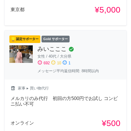
¥5,000
東京都
認定サポーター
Gold サポーター
みいこここ
check_circle
女性
/
40代
/
大分県
sentiment_satisfied
sentiment_neutral
sentiment_dissatisfied
692
10
1
メッセージ平均返信時間: 8時間以内
local_laundry_service
家事
▸ 買い物代行
メルカリのみ代行 初回の方500円でお試し コンビ
ニ払い不可
¥500
オンライン