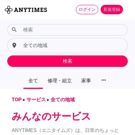
ログイン
新規登録
search
place
検索
more_horiz
全て
修理・組立
家事
TOP
▸
サービス
▸
全ての地域
みんなのサービス
ANYTIMES（エニタイムズ）は、日常のちょっと