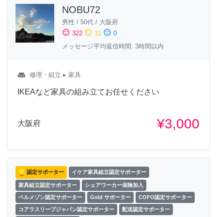
NOBU72
男性
/
50代
/
大阪府
sentiment_satisfied
sentiment_neutral
sentiment_dissatisfied
322
11
0
メッセージ平均返信時間: 3時間以内
weekend
修理・組立
▸ 家具
IKEAなど家具の組み立てお任せください
¥3,000
大阪府
認定サポーター
イケア家具組立認定サポーター
家具組立認定サポーター
シェアワーカー保険加入
ベルメゾン認定サポーター
Gold サポーター
COFO認定サポーター
コアラスリープジャパン認定サポーター
配送認定サポーター