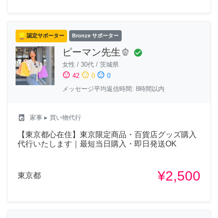
認定サポーター
Bronze サポーター
ピーマン先生🫑
check_circle
女性
/
30代
/
茨城県
sentiment_satisfied
sentiment_neutral
sentiment_dissatisfied
42
0
0
メッセージ平均返信時間: 8時間以内
local_laundry_service
家事
▸ 買い物代行
【東京都心在住】東京限定商品・百貨店グッズ購入
代行いたします｜最短当日購入・即日発送OK
¥2,500
東京都