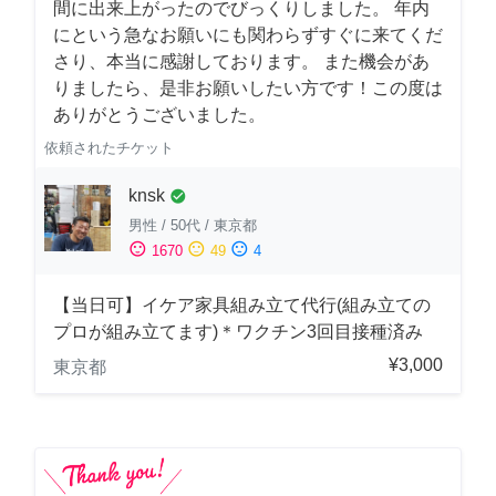
間に出来上がったのでびっくりしました。 年内
にという急なお願いにも関わらずすぐに来てくだ
さり、本当に感謝しております。 また機会があ
りましたら、是非お願いしたい方です！この度は
ありがとうございました。
依頼されたチケット
knsk
check_circle
男性
/
50代
/
東京都
sentiment_satisfied
sentiment_neutral
sentiment_dissatisfied
1670
49
4
【当日可】イケア家具組み立て代行(組み立ての
プロが組み立てます)＊ワクチン3回目接種済み
¥3,000
東京都