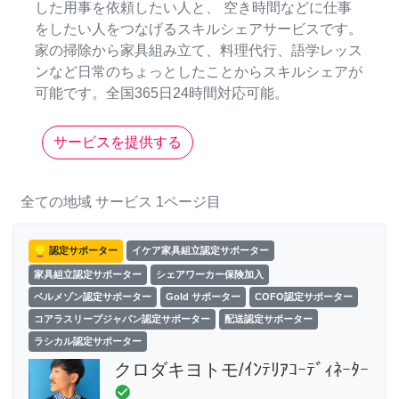
した用事を依頼したい人と、 空き時間などに仕事
をしたい人をつなげるスキルシェアサービスです。
家の掃除から家具組み立て、料理代行、語学レッス
ンなど日常のちょっとしたことからスキルシェアが
可能です。全国365日24時間対応可能。
サービスを提供する
全ての地域
サービス
1ページ目
認定サポーター
イケア家具組立認定サポーター
家具組立認定サポーター
シェアワーカー保険加入
ベルメゾン認定サポーター
Gold サポーター
COFO認定サポーター
コアラスリープジャパン認定サポーター
配送認定サポーター
ラシカル認定サポーター
クロダキヨトモ/ｲﾝﾃﾘｱｺｰﾃﾞｨﾈｰﾀｰ
check_circle