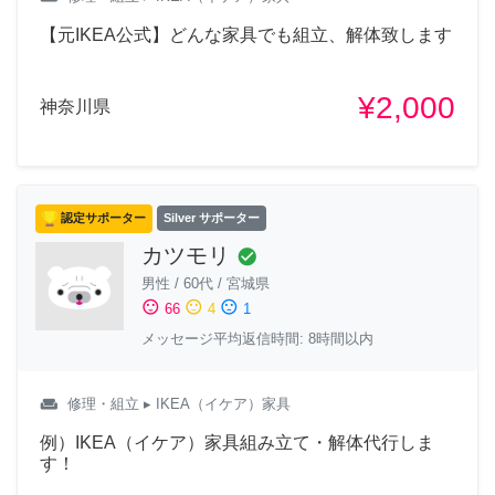
【元IKEA公式】どんな家具でも組立、解体致します
¥2,000
神奈川県
認定サポーター
Silver サポーター
カツモリ
check_circle
男性
/
60代
/
宮城県
sentiment_satisfied
sentiment_neutral
sentiment_dissatisfied
66
4
1
メッセージ平均返信時間: 8時間以内
weekend
修理・組立
▸ IKEA（イケア）家具
例）IKEA（イケア）家具組み立て・解体代行しま
す！