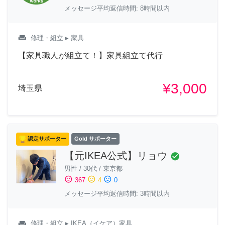
メッセージ平均返信時間: 8時間以内
weekend
修理・組立
▸ 家具
【家具職人が組立て！】家具組立て代行
¥3,000
埼玉県
認定サポーター
Gold サポーター
【元IKEA公式】リョウ
check_circle
男性
/
30代
/
東京都
sentiment_satisfied
sentiment_neutral
sentiment_dissatisfied
367
4
0
メッセージ平均返信時間: 3時間以内
weekend
修理・組立
▸ IKEA（イケア）家具