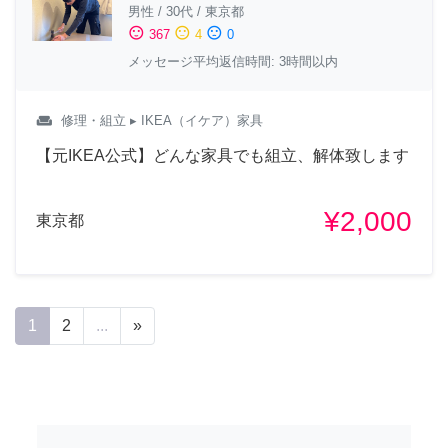
男性
/
30代
/
東京都
sentiment_satisfied
sentiment_neutral
sentiment_dissatisfied
367
4
0
メッセージ平均返信時間: 3時間以内
weekend
修理・組立
▸ IKEA（イケア）家具
【元IKEA公式】どんな家具でも組立、解体致します
¥2,000
東京都
1
2
...
»