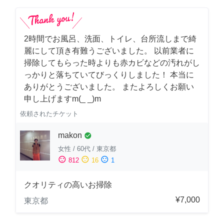
2時間でお風呂、洗面、トイレ、台所流しまで綺
麗にして頂き有難うございました。 以前業者に
掃除してもらった時よりも赤カビなどの汚れがし
っかりと落ちていてびっくりしました！ 本当に
ありがとうございました。 またよろしくお願い
申し上げますm(_ _)m
依頼されたチケット
makon
check_circle
女性
/
60代
/
東京都
sentiment_satisfied
sentiment_neutral
sentiment_dissatisfied
812
16
1
クオリティの高いお掃除
¥7,000
東京都