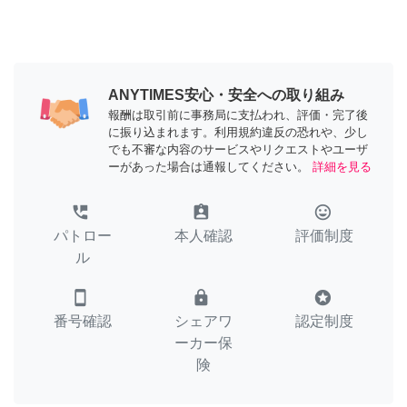
ANYTIMES安心・安全への取り組み
報酬は取引前に事務局に支払われ、評価・完了後
に振り込まれます。利用規約違反の恐れや、少し
でも不審な内容のサービスやリクエストやユーザ
ーがあった場合は通報してください。
詳細を見る
perm_phone_msg
assignment_ind
tag_faces
パトロー
本人確認
評価制度
ル
smartphone
lock
stars
番号確認
シェアワ
認定制度
ーカー保
険