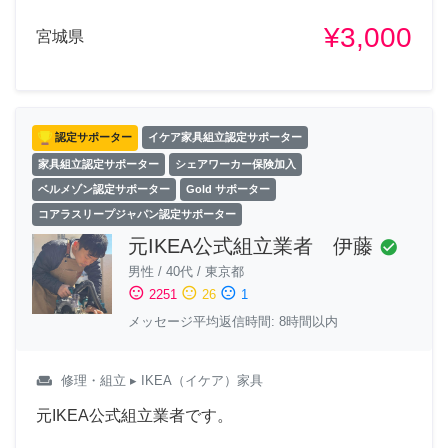
¥3,000
宮城県
認定サポーター
イケア家具組立認定サポーター
家具組立認定サポーター
シェアワーカー保険加入
ベルメゾン認定サポーター
Gold サポーター
コアラスリープジャパン認定サポーター
元IKEA公式組立業者 伊藤
check_circle
男性
/
40代
/
東京都
sentiment_satisfied
sentiment_neutral
sentiment_dissatisfied
2251
26
1
メッセージ平均返信時間: 8時間以内
weekend
修理・組立
▸ IKEA（イケア）家具
元IKEA公式組立業者です。