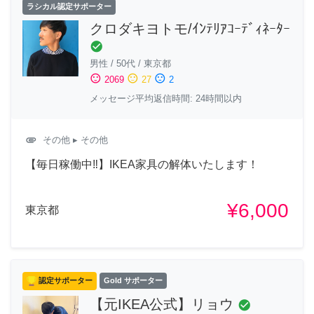
ラシカル認定サポーター
クロダキヨトモ/ｲﾝﾃﾘｱｺｰﾃﾞｨﾈｰﾀｰ
check_circle
男性
/
50代
/
東京都
sentiment_satisfied
sentiment_neutral
sentiment_dissatisfied
2069
27
2
メッセージ平均返信時間: 24時間以内
attachment
その他
▸ その他
【毎日稼働中‼︎】IKEA家具の解体いたします！
¥6,000
東京都
認定サポーター
Gold サポーター
【元IKEA公式】リョウ
check_circle