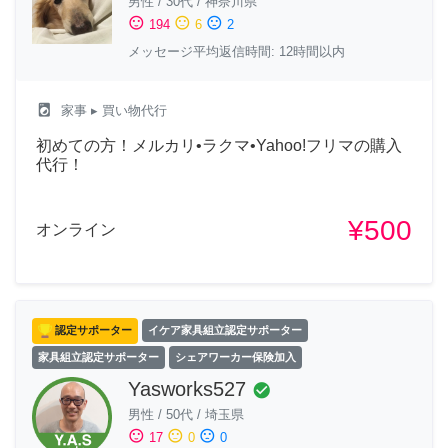
男性
/
30代
/
神奈川県
sentiment_satisfied
sentiment_neutral
sentiment_dissatisfied
194
6
2
メッセージ平均返信時間: 12時間以内
local_laundry_service
家事
▸ 買い物代行
初めての方！メルカリ•ラクマ•Yahoo!フリマの購入
代行！
¥500
オンライン
認定サポーター
イケア家具組立認定サポーター
家具組立認定サポーター
シェアワーカー保険加入
Yasworks527
check_circle
男性
/
50代
/
埼玉県
sentiment_satisfied
sentiment_neutral
sentiment_dissatisfied
17
0
0