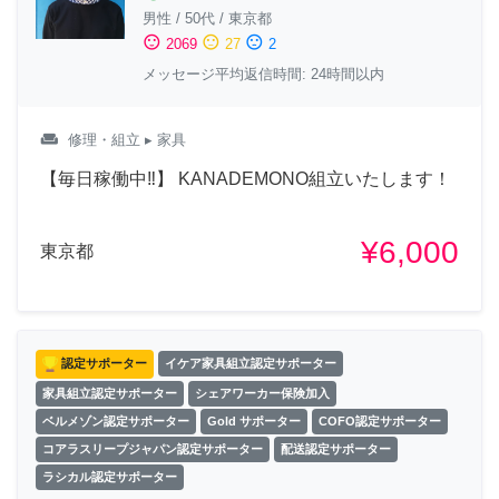
男性
/
50代
/
東京都
sentiment_satisfied
sentiment_neutral
sentiment_dissatisfied
2069
27
2
メッセージ平均返信時間: 24時間以内
weekend
修理・組立
▸ 家具
【毎日稼働中‼︎】 KANADEMONO組立いたします！
¥6,000
東京都
認定サポーター
イケア家具組立認定サポーター
家具組立認定サポーター
シェアワーカー保険加入
ベルメゾン認定サポーター
Gold サポーター
COFO認定サポーター
コアラスリープジャパン認定サポーター
配送認定サポーター
ラシカル認定サポーター