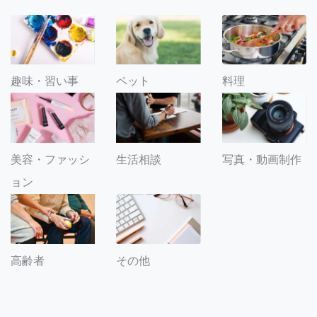
趣味・習い事
ペット
料理
美容・ファッシ
生活相談
写真・動画制作
ョン
その他
高齢者