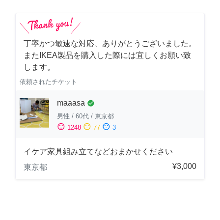
丁寧かつ敏速な対応、ありがとうございました。
またIKEA製品を購入した際には宜しくお願い致
します。
依頼されたチケット
maaasa
check_circle
男性
/
60代
/
東京都
sentiment_satisfied
sentiment_neutral
sentiment_dissatisfied
1248
77
3
イケア家具組み立てなどおまかせください
¥3,000
東京都