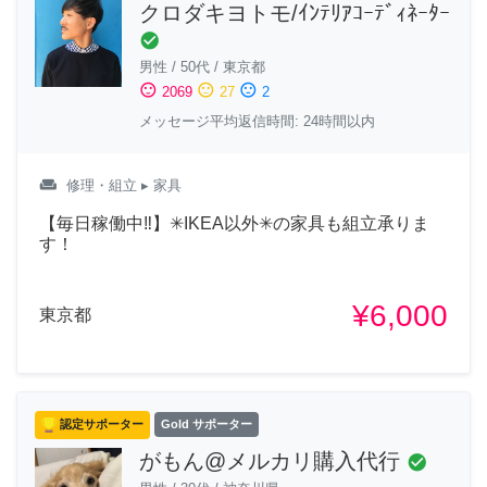
クロダキヨトモ/ｲﾝﾃﾘｱｺｰﾃﾞｨﾈｰﾀｰ
check_circle
男性
/
50代
/
東京都
sentiment_satisfied
sentiment_neutral
sentiment_dissatisfied
2069
27
2
メッセージ平均返信時間: 24時間以内
weekend
修理・組立
▸ 家具
【毎日稼働中‼︎】✳︎IKEA以外✳︎の家具も組立承りま
す！
¥6,000
東京都
認定サポーター
Gold サポーター
がもん@メルカリ購入代行
check_circle