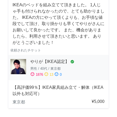
IKEAのベッドを組み立てて頂きました。 1人じ
ゃ手も付けられなかったので、とても助かりまし
た。 IKEAの方にやって頂くよりも、お手頃な値
段でして頂け、取り掛かりも早くてやりがさんに
お願いして良かったです。 また、機会がありま
したら、利用させて頂きたいと思います。 あり
がとうございました！
依頼されたチケット
やりが【IKEA認定】
check_circle
男性
/
40代
/
東京都
sentiment_satisfied
sentiment_neutral
sentiment_dissatisfied
1876
13
0
【高評価99％】IKEA家具組み立て・解体（IKEA
以外も対応可）
¥5,000
東京都