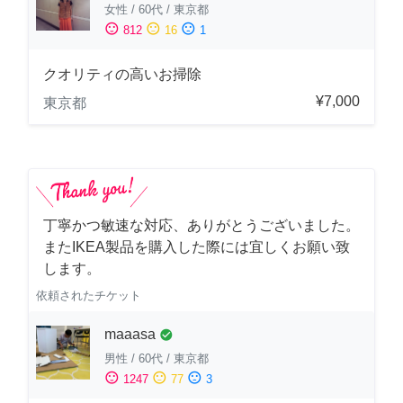
女性
/
60代
/
東京都
sentiment_satisfied
sentiment_neutral
sentiment_dissatisfied
812
16
1
クオリティの高いお掃除
¥7,000
東京都
丁寧かつ敏速な対応、ありがとうございました。
またIKEA製品を購入した際には宜しくお願い致
します。
依頼されたチケット
maaasa
check_circle
男性
/
60代
/
東京都
sentiment_satisfied
sentiment_neutral
sentiment_dissatisfied
1247
77
3