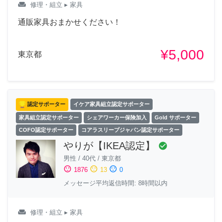
weekend
修理・組立
▸ 家具
通販家具おまかせください！
¥5,000
東京都
認定サポーター
イケア家具組立認定サポーター
家具組立認定サポーター
シェアワーカー保険加入
Gold サポーター
COFO認定サポーター
コアラスリープジャパン認定サポーター
やりが【IKEA認定】
check_circle
男性
/
40代
/
東京都
sentiment_satisfied
sentiment_neutral
sentiment_dissatisfied
1876
13
0
メッセージ平均返信時間: 8時間以内
weekend
修理・組立
▸ 家具