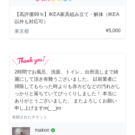
【高評価99％】IKEA家具組み立て・解体（IKEA
以外も対応可）
¥5,000
東京都
2時間でお風呂、洗面、トイレ、台所流しまで綺
麗にして頂き有難うございました。 以前業者に
掃除してもらった時よりも赤カビなどの汚れがし
っかりと落ちていてびっくりしました！ 本当に
ありがとうございました。 またよろしくお願い
申し上げますm(_ _)m
依頼されたチケット
makon
check_circle