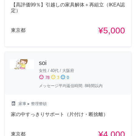
【高評価99％】引越しの家具解体＋再組立（IKEA認
定）
¥5,000
東京都
soi
女性
/
40代
/
大阪府
sentiment_satisfied
sentiment_neutral
sentiment_dissatisfied
78
3
0
メッセージ平均返信時間: 8時間以内
local_laundry_service
家事
▸ 整理整頓
家の中すっきりサポート（片付け・断捨離）
¥4,000
東京都