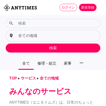
ログイン
新規登録
search
place
検索
more_horiz
全て
修理・組立
家事
TOP
▸
サービス
▸
全ての地域
みんなのサービス
ANYTIMES（エニタイムズ）は、日常のちょっと