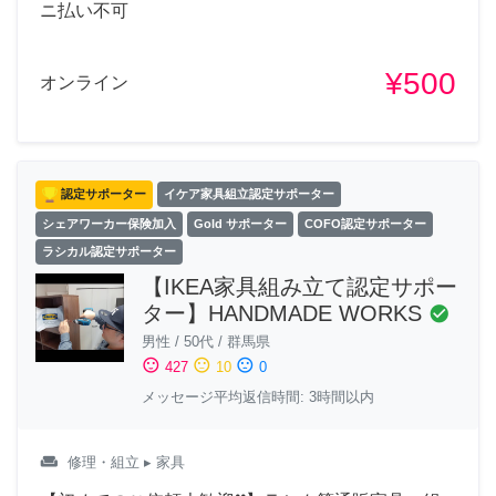
ニ払い不可
¥500
オンライン
認定サポーター
イケア家具組立認定サポーター
シェアワーカー保険加入
Gold サポーター
COFO認定サポーター
ラシカル認定サポーター
【IKEA家具組み立て認定サポー
ター】HANDMADE WORKS
check_circle
男性
/
50代
/
群馬県
sentiment_satisfied
sentiment_neutral
sentiment_dissatisfied
427
10
0
メッセージ平均返信時間: 3時間以内
weekend
修理・組立
▸ 家具