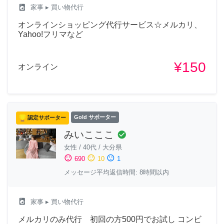
local_laundry_service
家事
▸ 買い物代行
オンラインショッピング代行サービス☆メルカリ、
Yahoo!フリマなど
¥150
オンライン
認定サポーター
Gold サポーター
みいこここ
check_circle
女性
/
40代
/
大分県
sentiment_satisfied
sentiment_neutral
sentiment_dissatisfied
690
10
1
メッセージ平均返信時間: 8時間以内
local_laundry_service
家事
▸ 買い物代行
メルカリのみ代行 初回の方500円でお試し コンビ