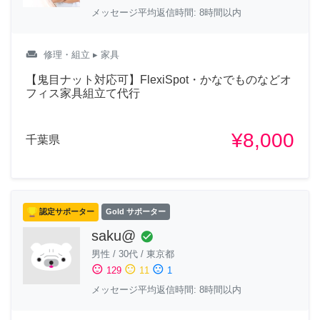
メッセージ平均返信時間: 8時間以内
weekend
修理・組立
▸ 家具
【鬼目ナット対応可】FlexiSpot・かなでものなどオ
フィス家具組立て代行
¥8,000
千葉県
認定サポーター
Gold サポーター
saku@
check_circle
男性
/
30代
/
東京都
sentiment_satisfied
sentiment_neutral
sentiment_dissatisfied
129
11
1
メッセージ平均返信時間: 8時間以内