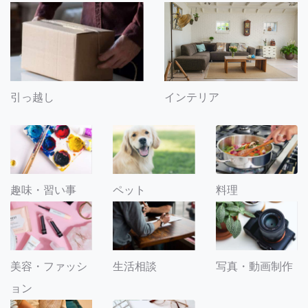
引っ越し
インテリア
趣味・習い事
ペット
料理
美容・ファッシ
生活相談
写真・動画制作
ョン