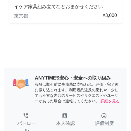
イケア家具組み立てなどおまかせください
¥3,000
東京都
ANYTIMES安心・安全への取り組み
報酬は取引前に事務局に支払われ、評価・完了後
に振り込まれます。利用規約違反の恐れや、少し
でも不審な内容のサービスやリクエストやユーザ
ーがあった場合は通報してください。
詳細を見る
perm_phone_msg
assignment_ind
tag_faces
パトロー
本人確認
評価制度
ル