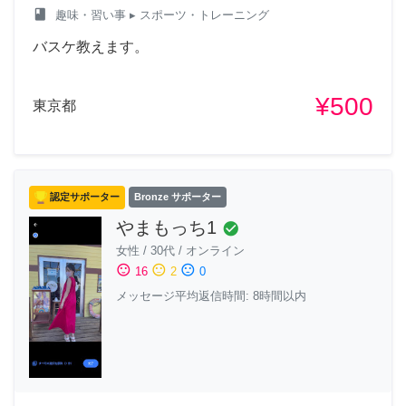
class
趣味・習い事
▸ スポーツ・トレーニング
バスケ教えます。
¥500
東京都
認定サポーター
Bronze サポーター
やまもっち1
check_circle
女性
/
30代
/
オンライン
sentiment_satisfied
sentiment_neutral
sentiment_dissatisfied
16
2
0
メッセージ平均返信時間: 8時間以内