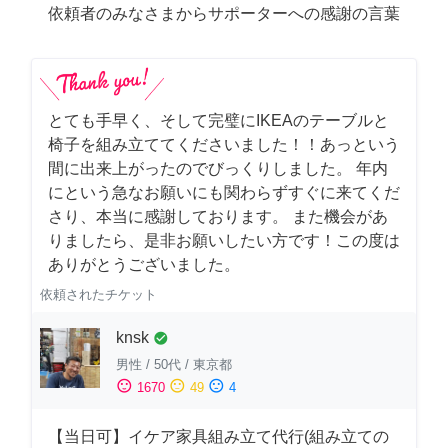
依頼者のみなさまからサポーターへの感謝の言葉
とても手早く、そして完璧にIKEAのテーブルと
椅子を組み立ててくださいました！！あっという
間に出来上がったのでびっくりしました。 年内
にという急なお願いにも関わらずすぐに来てくだ
さり、本当に感謝しております。 また機会があ
りましたら、是非お願いしたい方です！この度は
ありがとうございました。
依頼されたチケット
knsk
check_circle
男性
/
50代
/
東京都
sentiment_satisfied
sentiment_neutral
sentiment_dissatisfied
1670
49
4
【当日可】イケア家具組み立て代行(組み立ての