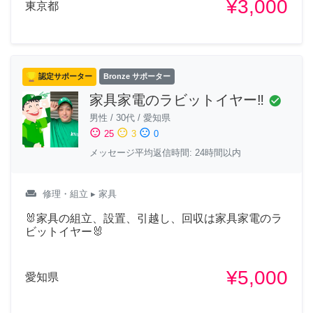
¥3,000
東京都
認定サポーター
Bronze サポーター
家具家電のラビットイヤー‼️
check_circle
男性
/
30代
/
愛知県
sentiment_satisfied
sentiment_neutral
sentiment_dissatisfied
25
3
0
メッセージ平均返信時間: 24時間以内
weekend
修理・組立
▸ 家具
🐰家具の組立、設置、引越し、回収は家具家電のラ
ビットイヤー🐰
¥5,000
愛知県