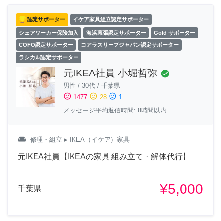
認定サポーター
イケア家具組立認定サポーター
シェアワーカー保険加入
海浜幕張認定サポーター
Gold サポーター
COFO認定サポーター
コアラスリープジャパン認定サポーター
ラシカル認定サポーター
元IKEA社員 小堀哲弥
check_circle
男性
/
30代
/
千葉県
sentiment_satisfied
sentiment_neutral
sentiment_dissatisfied
1477
28
1
メッセージ平均返信時間: 8時間以内
weekend
修理・組立
▸ IKEA（イケア）家具
元IKEA社員【IKEAの家具 組み立て・解体代行】
¥5,000
千葉県