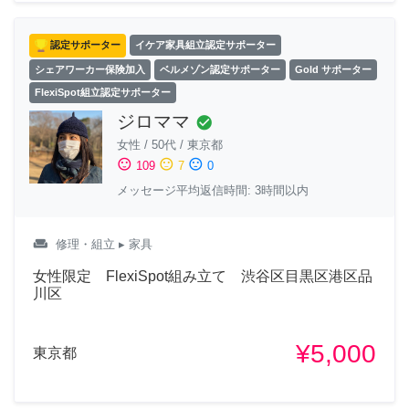
認定サポーター
イケア家具組立認定サポーター
シェアワーカー保険加入
ベルメゾン認定サポーター
Gold サポーター
FlexiSpot組立認定サポーター
ジロママ
check_circle
女性
/
50代
/
東京都
sentiment_satisfied
sentiment_neutral
sentiment_dissatisfied
109
7
0
メッセージ平均返信時間: 3時間以内
weekend
修理・組立
▸ 家具
女性限定 FlexiSpot組み立て 渋谷区目黒区港区品
川区
¥5,000
東京都