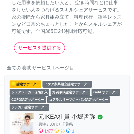
した用事を依頼したい人と、 空き時間などに仕事
をしたい人をつなげるスキルシェアサービスです。
家の掃除から家具組み立て、料理代行、語学レッス
ンなど日常のちょっとしたことからスキルシェアが
可能です。全国365日24時間対応可能。
サービスを提供する
全ての地域
サービス
1ページ目
認定サポーター
イケア家具組立認定サポーター
シェアワーカー保険加入
海浜幕張認定サポーター
Gold サポーター
COFO認定サポーター
コアラスリープジャパン認定サポーター
ラシカル認定サポーター
元IKEA社員 小堀哲弥
check_circle
男性
/
30代
/
千葉県
sentiment_satisfied
sentiment_neutral
sentiment_dissatisfied
1477
28
1