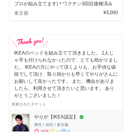
プロが組み立てます)＊ワクチン3回目接種済み
¥3,000
東京都
IKEAのベッドを組み立てて頂きました。 1人じ
ゃ手も付けられなかったので、とても助かりまし
た。 IKEAの方にやって頂くよりも、お手頃な値
段でして頂け、取り掛かりも早くてやりがさんに
お願いして良かったです。 また、機会がありま
したら、利用させて頂きたいと思います。 あり
がとうございました！
依頼されたチケット
やりが【IKEA認定】
check_circle
男性
/
40代
/
東京都
sentiment_satisfied
sentiment_neutral
sentiment_dissatisfied
1876
13
0