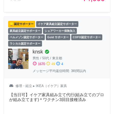
認定サポーター
イケア家具組立認定サポーター
家具組立認定サポーター
シェアワーカー保険加入
ベルメゾン認定サポーター
Gold サポーター
COFO認定サポーター
ラシカル認定サポーター
knsk
check_circle
男性
/
50代
/
東京都
sentiment_satisfied
sentiment_neutral
sentiment_dissatisfied
1670
49
4
メッセージ平均返信時間: 3時間以内
weekend
修理・組立
▸ IKEA（イケア）家具
【当日可】イケア家具組み立て代行(組み立てのプロ
が組み立てます)＊ワクチン3回目接種済み