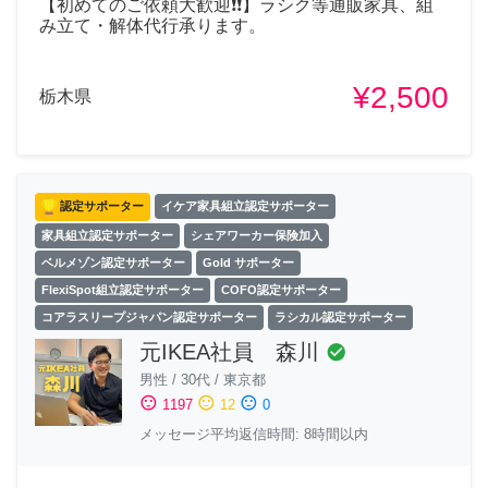
【初めてのご依頼大歓迎❗❗】ラシク等通販家具、組
み立て・解体代行承ります。
¥2,500
栃木県
認定サポーター
イケア家具組立認定サポーター
家具組立認定サポーター
シェアワーカー保険加入
ベルメゾン認定サポーター
Gold サポーター
FlexiSpot組立認定サポーター
COFO認定サポーター
コアラスリープジャパン認定サポーター
ラシカル認定サポーター
元IKEA社員 森川
check_circle
男性
/
30代
/
東京都
sentiment_satisfied
sentiment_neutral
sentiment_dissatisfied
1197
12
0
メッセージ平均返信時間: 8時間以内