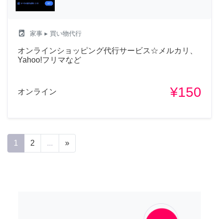
local_laundry_service
家事
▸ 買い物代行
オンラインショッピング代行サービス☆メルカリ、
Yahoo!フリマなど
¥150
オンライン
1
2
...
»