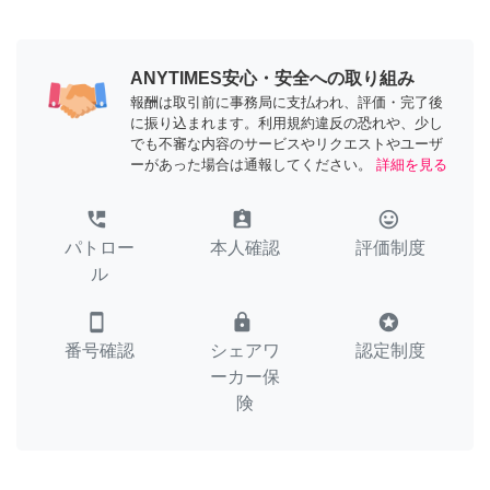
ANYTIMES安心・安全への取り組み
報酬は取引前に事務局に支払われ、評価・完了後
に振り込まれます。利用規約違反の恐れや、少し
でも不審な内容のサービスやリクエストやユーザ
ーがあった場合は通報してください。
詳細を見る
perm_phone_msg
assignment_ind
tag_faces
パトロー
本人確認
評価制度
ル
smartphone
lock
stars
番号確認
シェアワ
認定制度
ーカー保
険