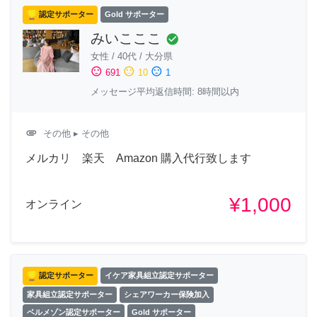
認定サポーター
Gold サポーター
みいこここ
check_circle
女性
/
40代
/
大分県
sentiment_satisfied
sentiment_neutral
sentiment_dissatisfied
691
10
1
メッセージ平均返信時間: 8時間以内
attachment
その他
▸ その他
メルカリ 楽天 Amazon 購入代行致します
¥1,000
オンライン
認定サポーター
イケア家具組立認定サポーター
家具組立認定サポーター
シェアワーカー保険加入
ベルメゾン認定サポーター
Gold サポーター