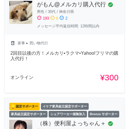
がもん@メルカリ購入代行
check_circle
男性
/
30代
/
神奈川県
sentiment_satisfied
sentiment_neutral
sentiment_dissatisfied
193
6
2
メッセージ平均返信時間: 12時間以内
local_laundry_service
家事
▸ 買い物代行
2回目以後の方！メルカリ•ラクマ•Yahoo!フリマの購
入代行！
¥300
オンライン
認定サポーター
イケア家具組立認定サポーター
家具組立認定サポーター
シェアワーカー保険加入
Bronze サポーター
（株）便利屋よっちゃん＋
check_circle