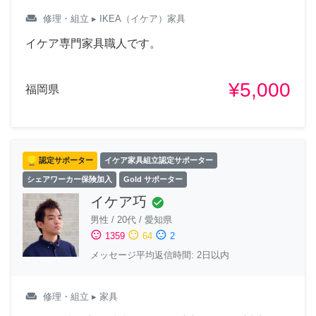
weekend
修理・組立
▸ IKEA（イケア）家具
イケア専門家具職人です。
¥5,000
福岡県
認定サポーター
イケア家具組立認定サポーター
シェアワーカー保険加入
Gold サポーター
イケア巧
check_circle
男性
/
20代
/
愛知県
sentiment_satisfied
sentiment_neutral
sentiment_dissatisfied
1359
64
2
メッセージ平均返信時間: 2日以内
weekend
修理・組立
▸ 家具