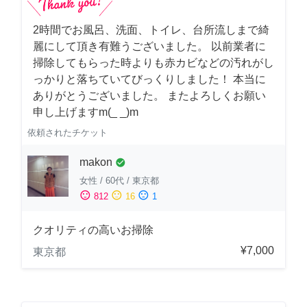
2時間でお風呂、洗面、トイレ、台所流しまで綺
麗にして頂き有難うございました。 以前業者に
掃除してもらった時よりも赤カビなどの汚れがし
っかりと落ちていてびっくりしました！ 本当に
ありがとうございました。 またよろしくお願い
申し上げますm(_ _)m
依頼されたチケット
makon
check_circle
女性
/
60代
/
東京都
sentiment_satisfied
sentiment_neutral
sentiment_dissatisfied
812
16
1
クオリティの高いお掃除
¥7,000
東京都