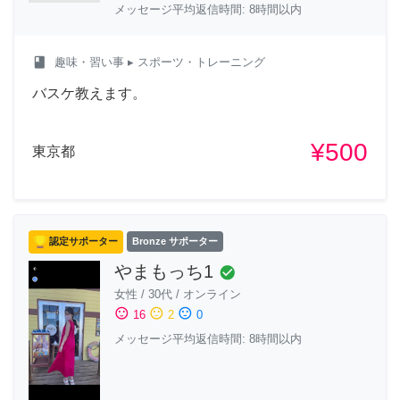
メッセージ平均返信時間: 8時間以内
class
趣味・習い事
▸ スポーツ・トレーニング
バスケ教えます。
¥500
東京都
認定サポーター
Bronze サポーター
やまもっち1
check_circle
女性
/
30代
/
オンライン
sentiment_satisfied
sentiment_neutral
sentiment_dissatisfied
16
2
0
メッセージ平均返信時間: 8時間以内