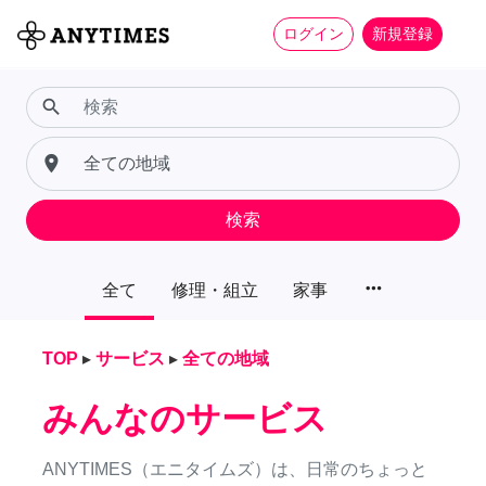
ログイン
新規登録
search
place
検索
more_horiz
全て
修理・組立
家事
TOP
▸
サービス
▸
全ての地域
みんなのサービス
ANYTIMES（エニタイムズ）は、日常のちょっと