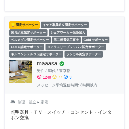
認定サポーター
イケア家具組立認定サポーター
家具組立認定サポーター
シェアワーカー保険加入
ベルメゾン認定サポーター
第二種電気工事士
Gold サポーター
COFO認定サポーター
コアラスリープジャパン認定サポーター
ネルコンシェルジュ認定サポーター
ラシカル認定サポーター
maaasa
check_circle
男性
/
60代
/
東京都
sentiment_satisfied
sentiment_neutral
sentiment_dissatisfied
1248
77
3
メッセージ平均返信時間: 8時間以内
weekend
修理・組立
▸ 家電
照明器具・ＴＶ・スイッチ・コンセント・インター
ホン交換