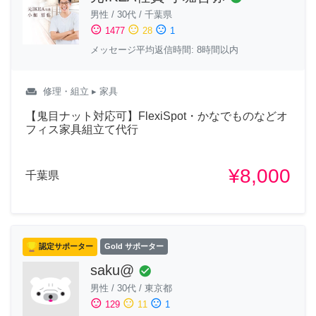
男性
/
30代
/
千葉県
sentiment_satisfied
sentiment_neutral
sentiment_dissatisfied
1477
28
1
メッセージ平均返信時間: 8時間以内
weekend
修理・組立
▸ 家具
【鬼目ナット対応可】FlexiSpot・かなでものなどオ
フィス家具組立て代行
¥8,000
千葉県
認定サポーター
Gold サポーター
saku@
check_circle
男性
/
30代
/
東京都
sentiment_satisfied
sentiment_neutral
sentiment_dissatisfied
129
11
1