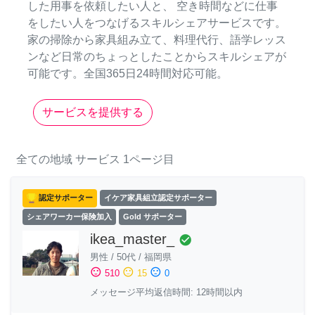
した用事を依頼したい人と、 空き時間などに仕事
をしたい人をつなげるスキルシェアサービスです。
家の掃除から家具組み立て、料理代行、語学レッス
ンなど日常のちょっとしたことからスキルシェアが
可能です。全国365日24時間対応可能。
サービスを提供する
全ての地域
サービス
1ページ目
認定サポーター
イケア家具組立認定サポーター
シェアワーカー保険加入
Gold サポーター
ikea_master_
check_circle
男性
/
50代
/
福岡県
sentiment_satisfied
sentiment_neutral
sentiment_dissatisfied
510
15
0
メッセージ平均返信時間: 12時間以内