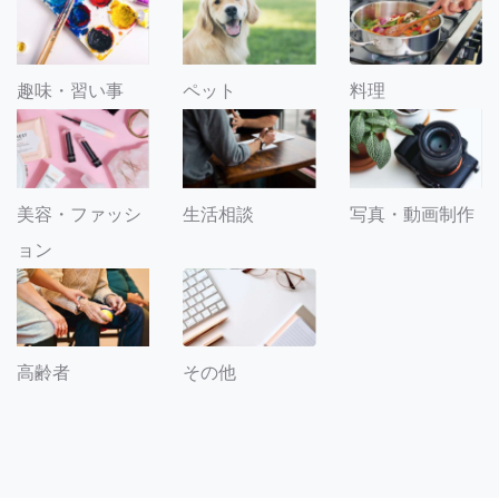
趣味・習い事
ペット
料理
美容・ファッシ
生活相談
写真・動画制作
ョン
その他
高齢者