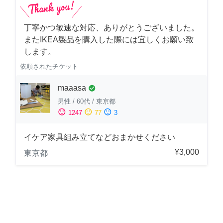
丁寧かつ敏速な対応、ありがとうございました。
またIKEA製品を購入した際には宜しくお願い致
します。
依頼されたチケット
maaasa
check_circle
男性
/
60代
/
東京都
sentiment_satisfied
sentiment_neutral
sentiment_dissatisfied
1247
77
3
イケア家具組み立てなどおまかせください
¥3,000
東京都