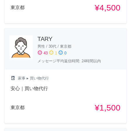
¥4,500
東京都
TARY
男性
/
30代
/
東京都
sentiment_satisfied
sentiment_neutral
sentiment_dissatisfied
43
1
0
メッセージ平均返信時間: 24時間以内
local_laundry_service
家事
▸ 買い物代行
安心｜買い物代行
¥1,500
東京都