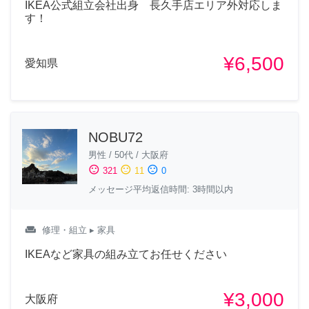
IKEA公式組立会社出身 長久手店エリア外対応しま
す！
¥6,500
愛知県
NOBU72
男性
/
50代
/
大阪府
sentiment_satisfied
sentiment_neutral
sentiment_dissatisfied
321
11
0
メッセージ平均返信時間: 3時間以内
weekend
修理・組立
▸ 家具
IKEAなど家具の組み立てお任せください
¥3,000
大阪府