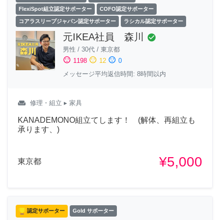
FlexiSpot組立認定サポーター
COFO認定サポーター
コアラスリープジャパン認定サポーター
ラシカル認定サポーター
元IKEA社員 森川
check_circle
男性
/
30代
/
東京都
sentiment_satisfied
sentiment_neutral
sentiment_dissatisfied
1198
12
0
メッセージ平均返信時間: 8時間以内
weekend
修理・組立
▸ 家具
KANADEMONO組立てします！ (解体、再組立も
承ります、)
¥5,000
東京都
認定サポーター
Gold サポーター