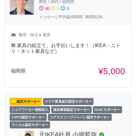
男性
/
40代
/
福岡県
sentiment_satisfied
sentiment_neutral
sentiment_dissatisfied
40
0
0
メッセージ平均返信時間: 3時間以内
weekend
修理・組立
▸ 家具
🛠 家具の組立て、お手伝いします！（IKEA・ニト
リ・ネット家具など）
¥5,000
福岡県
認定サポーター
イケア家具組立認定サポーター
シェアワーカー保険加入
海浜幕張認定サポーター
Gold サポーター
COFO認定サポーター
コアラスリープジャパン認定サポーター
ラシカル認定サポーター
元IKEA社員 小堀哲弥
check_circle