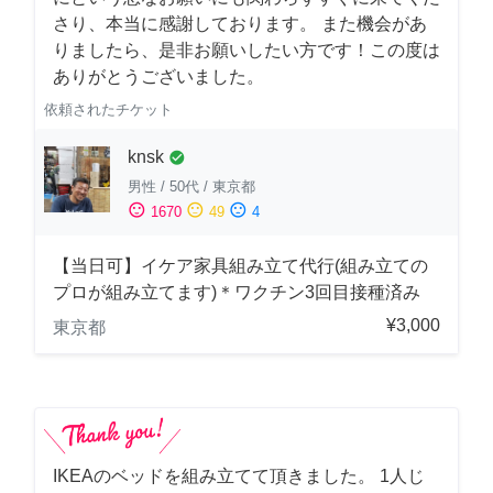
さり、本当に感謝しております。 また機会があ
りましたら、是非お願いしたい方です！この度は
ありがとうございました。
依頼されたチケット
knsk
check_circle
男性
/
50代
/
東京都
sentiment_satisfied
sentiment_neutral
sentiment_dissatisfied
1670
49
4
【当日可】イケア家具組み立て代行(組み立ての
プロが組み立てます)＊ワクチン3回目接種済み
¥3,000
東京都
IKEAのベッドを組み立てて頂きました。 1人じ