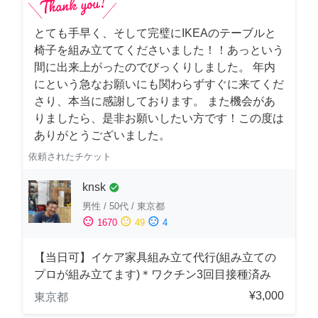
とても手早く、そして完璧にIKEAのテーブルと
椅子を組み立ててくださいました！！あっという
間に出来上がったのでびっくりしました。 年内
にという急なお願いにも関わらずすぐに来てくだ
さり、本当に感謝しております。 また機会があ
りましたら、是非お願いしたい方です！この度は
ありがとうございました。
依頼されたチケット
knsk
check_circle
男性
/
50代
/
東京都
sentiment_satisfied
sentiment_neutral
sentiment_dissatisfied
1670
49
4
【当日可】イケア家具組み立て代行(組み立ての
プロが組み立てます)＊ワクチン3回目接種済み
¥3,000
東京都