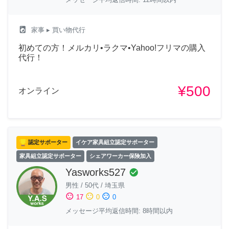
local_laundry_service
家事
▸ 買い物代行
初めての方！メルカリ•ラクマ•Yahoo!フリマの購入
代行！
¥500
オンライン
認定サポーター
イケア家具組立認定サポーター
家具組立認定サポーター
シェアワーカー保険加入
Yasworks527
check_circle
男性
/
50代
/
埼玉県
sentiment_satisfied
sentiment_neutral
sentiment_dissatisfied
17
0
0
メッセージ平均返信時間: 8時間以内