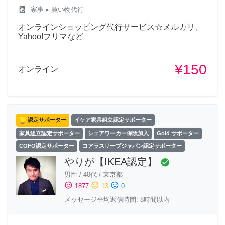
local_laundry_service
家事
▸ 買い物代行
オンラインショッピング代行サービス☆メルカリ、
Yahoo!フリマなど
¥150
オンライン
認定サポーター
イケア家具組立認定サポーター
家具組立認定サポーター
シェアワーカー保険加入
Gold サポーター
COFO認定サポーター
コアラスリープジャパン認定サポーター
やりが【IKEA認定】
check_circle
男性
/
40代
/
東京都
sentiment_satisfied
sentiment_neutral
sentiment_dissatisfied
1877
13
0
メッセージ平均返信時間: 8時間以内