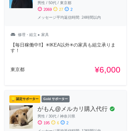
男性
/
50代
/
東京都
sentiment_satisfied
sentiment_neutral
sentiment_dissatisfied
2069
27
2
メッセージ平均返信時間: 24時間以内
weekend
修理・組立
▸ 家具
【毎日稼働中‼︎】✳︎IKEA以外✳︎の家具も組立承りま
す！
¥6,000
東京都
認定サポーター
Gold サポーター
がもん@メルカリ購入代行
check_circle
男性
/
30代
/
神奈川県
sentiment_satisfied
sentiment_neutral
sentiment_dissatisfied
195
6
2
メッセージ平均返信時間: 12時間以内