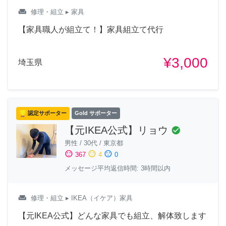
weekend
修理・組立
▸ 家具
【家具職人が組立て！】家具組立て代行
¥3,000
埼玉県
認定サポーター
Gold サポーター
【元IKEA公式】リョウ
check_circle
男性
/
30代
/
東京都
sentiment_satisfied
sentiment_neutral
sentiment_dissatisfied
367
4
0
メッセージ平均返信時間: 3時間以内
weekend
修理・組立
▸ IKEA（イケア）家具
【元IKEA公式】どんな家具でも組立、解体致します