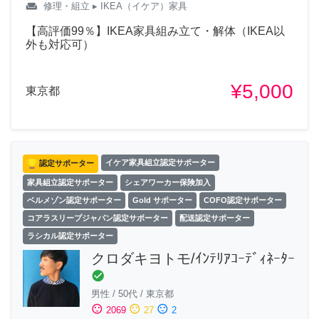
weekend
修理・組立
▸ IKEA（イケア）家具
【高評価99％】IKEA家具組み立て・解体（IKEA以
外も対応可）
¥5,000
東京都
認定サポーター
イケア家具組立認定サポーター
家具組立認定サポーター
シェアワーカー保険加入
ベルメゾン認定サポーター
Gold サポーター
COFO認定サポーター
コアラスリープジャパン認定サポーター
配送認定サポーター
ラシカル認定サポーター
クロダキヨトモ/ｲﾝﾃﾘｱｺｰﾃﾞｨﾈｰﾀｰ
check_circle
男性
/
50代
/
東京都
sentiment_satisfied
sentiment_neutral
sentiment_dissatisfied
2069
27
2