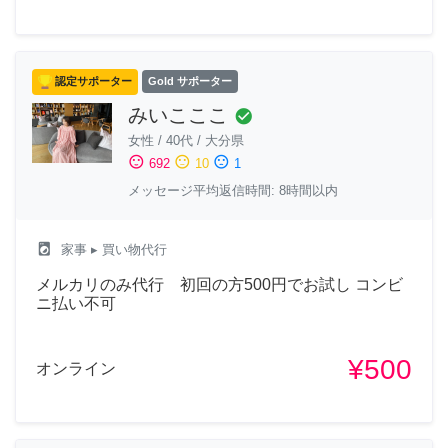
認定サポーター
Gold サポーター
みいこここ
check_circle
女性
/
40代
/
大分県
sentiment_satisfied
sentiment_neutral
sentiment_dissatisfied
692
10
1
メッセージ平均返信時間: 8時間以内
local_laundry_service
家事
▸ 買い物代行
メルカリのみ代行 初回の方500円でお試し コンビ
ニ払い不可
¥500
オンライン