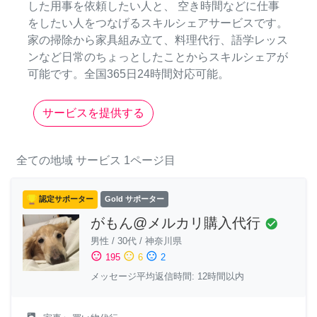
した用事を依頼したい人と、 空き時間などに仕事
をしたい人をつなげるスキルシェアサービスです。
家の掃除から家具組み立て、料理代行、語学レッス
ンなど日常のちょっとしたことからスキルシェアが
可能です。全国365日24時間対応可能。
サービスを提供する
全ての地域
サービス
1ページ目
認定サポーター
Gold サポーター
がもん@メルカリ購入代行
check_circle
男性
/
30代
/
神奈川県
sentiment_satisfied
sentiment_neutral
sentiment_dissatisfied
195
6
2
メッセージ平均返信時間: 12時間以内