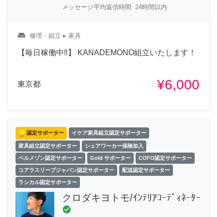
メッセージ平均返信時間: 24時間以内
weekend
修理・組立
▸ 家具
【毎日稼働中‼︎】 KANADEMONO組立いたします！
¥6,000
東京都
認定サポーター
イケア家具組立認定サポーター
家具組立認定サポーター
シェアワーカー保険加入
ベルメゾン認定サポーター
Gold サポーター
COFO認定サポーター
コアラスリープジャパン認定サポーター
配送認定サポーター
ラシカル認定サポーター
クロダキヨトモ/ｲﾝﾃﾘｱｺｰﾃﾞｨﾈｰﾀｰ
check_circle