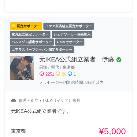
認定サポーター
イケア家具組立認定サポーター
家具組立認定サポーター
シェアワーカー保険加入
ベルメゾン認定サポーター
Gold サポーター
コアラスリープジャパン認定サポーター
元IKEA公式組立業者 伊藤
check_circle
男性
/
40代
/
東京都
sentiment_satisfied
sentiment_neutral
sentiment_dissatisfied
2251
26
1
メッセージ平均返信時間: 8時間以内
weekend
修理・組立
▸ IKEA（イケア）家具
元IKEA公式組立業者です。
¥5,000
東京都