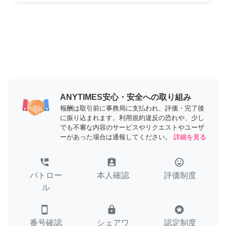
ANYTIMES安心・安全への取り組み
報酬は取引前に事務局に支払われ、評価・完了後
に振り込まれます。利用規約違反の恐れや、少し
でも不審な内容のサービスやリクエストやユーザ
ーがあった場合は通報してください。
詳細を見る
perm_phone_msg
assignment_ind
tag_faces
パトロー
本人確認
評価制度
ル
smartphone
lock
stars
番号確認
シェアワ
認定制度