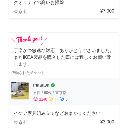
クオリティの高いお掃除
¥7,000
東京都
丁寧かつ敏速な対応、ありがとうございました。
またIKEA製品を購入した際には宜しくお願い致
します。
依頼されたチケット
maaasa
check_circle
男性
/
60代
/
東京都
sentiment_satisfied
sentiment_neutral
sentiment_dissatisfied
1248
77
3
イケア家具組み立てなどおまかせください
¥3,000
東京都