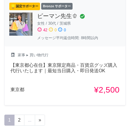
認定サポーター
Bronze サポーター
ピーマン先生🫑
check_circle
女性
/
30代
/
茨城県
sentiment_satisfied
sentiment_neutral
sentiment_dissatisfied
42
0
0
メッセージ平均返信時間: 8時間以内
local_laundry_service
家事
▸ 買い物代行
【東京都心在住】東京限定商品・百貨店グッズ購入
代行いたします｜最短当日購入・即日発送OK
¥2,500
東京都
1
2
...
»