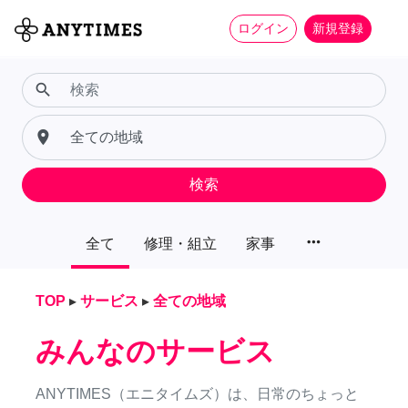
ログイン
新規登録
search
place
検索
more_horiz
全て
修理・組立
家事
TOP
▸
サービス
▸
全ての地域
みんなのサービス
ANYTIMES（エニタイムズ）は、日常のちょっと