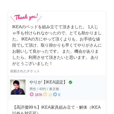
IKEAのベッドを組み立てて頂きました。 1人じ
ゃ手も付けられなかったので、とても助かりまし
た。 IKEAの方にやって頂くよりも、お手頃な値
段でして頂け、取り掛かりも早くてやりがさんに
お願いして良かったです。 また、機会がありま
したら、利用させて頂きたいと思います。 あり
がとうございました！
依頼されたチケット
やりが【IKEA認定】
check_circle
男性
/
40代
/
東京都
sentiment_satisfied
sentiment_neutral
sentiment_dissatisfied
1876
13
0
【高評価99％】IKEA家具組み立て・解体（IKEA
以外も対応可）