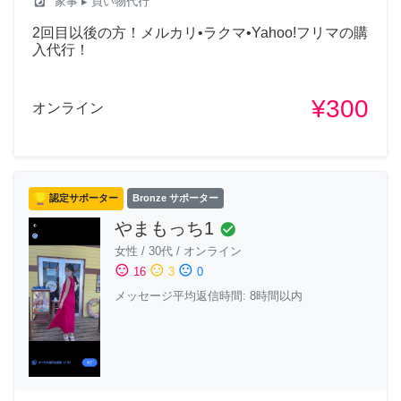
local_laundry_service
家事
▸ 買い物代行
2回目以後の方！メルカリ•ラクマ•Yahoo!フリマの購
入代行！
¥300
オンライン
認定サポーター
Bronze サポーター
やまもっち1
check_circle
女性
/
30代
/
オンライン
sentiment_satisfied
sentiment_neutral
sentiment_dissatisfied
16
3
0
メッセージ平均返信時間: 8時間以内