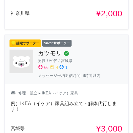
¥2,000
神奈川県
認定サポーター
Silver サポーター
カツモリ
check_circle
男性
/
60代
/
宮城県
sentiment_satisfied
sentiment_neutral
sentiment_dissatisfied
66
4
1
メッセージ平均返信時間: 8時間以内
weekend
修理・組立
▸ IKEA（イケア）家具
例）IKEA（イケア）家具組み立て・解体代行しま
す！
¥3,000
宮城県