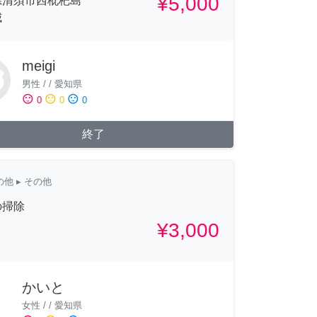
¥5,000
県清須市西枇杷島
城
meigi
男性
/
/
愛知県
sentiment_satisfied
sentiment_neutral
sentiment_dissatisfied
0
0
0
終了
の他
▸ その他
の掃除
¥3,000
かいと
女性
/
/
愛知県