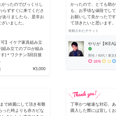
上がったのでびっくりし
かったので、とても助か
わらずすぐに来てくださ
も、お手頃な値段でして
がありましたら、是非お
お願いして良かったです
ございました。
て頂きたいと思います。
依頼されたチケット
日可】イケア家具組み立
やりが【IKE
行(組み立てのプロが組み
check_circle
す)＊ワクチン3回目接
男性
/
40代
/
東京
み
sentiment_satisfied
sentiment_neutral
sentiment_dissatisfi
1876
13
¥3,000
都
しまで綺麗にして頂き有難
丁寧かつ敏速な対応、あ
らった時よりも赤カビな
購入した際には宜しくお