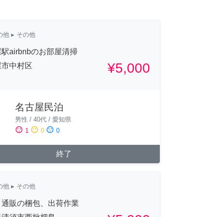
の他
▸ その他
駅airbnbのお部屋清掃
¥5,000
屋市中村区
名古屋民泊
男性
/
40代
/
愛知県
sentiment_satisfied
sentiment_neutral
sentiment_dissatisfied
1
0
0
終了
の他
▸ その他
ト通販の梱包、出荷作業