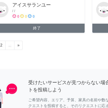
アイスサランユー
/
/
sentiment_satisfied
sentiment_neutral
sentiment_dissatisfied
0
0
0
終了
2
...
»
受けたいサービスが見つからない場
トを投稿しよう
ご希望内容、エリア、予算、家具の名前や数
クエストを投稿すると、そのリクエストに応