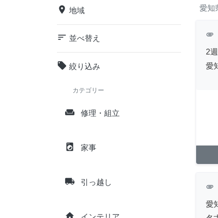
愛知
place
地域
attachment
sort
並べ替え
2
local_offer
愛
絞り込み
カテゴリー
weekend
修理・組立
local_laundry_service
家事
local_shipping
引っ越し
attachment
愛
home
インテリア