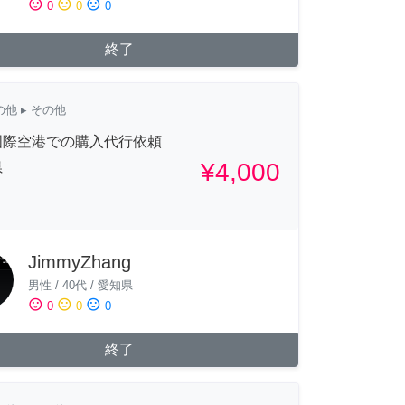
sentiment_satisfied
sentiment_neutral
sentiment_dissatisfied
0
0
0
終了
の他
▸ その他
国際空港での購入代行依頼
¥4,000
県
JimmyZhang
男性
/
40代
/
愛知県
sentiment_satisfied
sentiment_neutral
sentiment_dissatisfied
0
0
0
終了