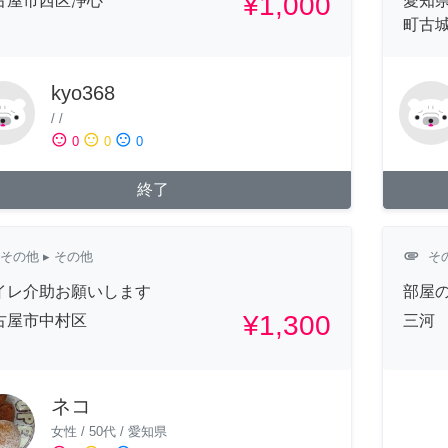
¥1,000
古屋市西区浄心
愛知
町古
kyo368
/
/
sentiment_satisfied
sentiment_neutral
sentiment_dissatisfied
0
0
0
終了
attachment
その他
▸ その他
そ
イレ介助お願いします
部屋
¥1,300
古屋市中村区
三河
ネコ
女性
/
50代
/
愛知県