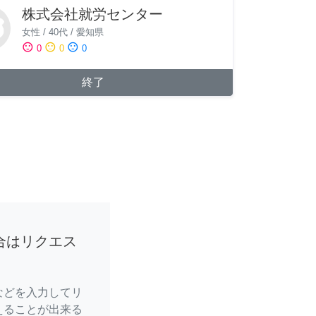
株式会社就労センター
女性
/
40代
/
愛知県
sentiment_satisfied
sentiment_neutral
sentiment_dissatisfied
0
0
0
終了
合はリクエス
などを入力してリ
えることが出来る