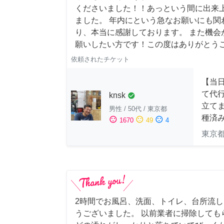
くださいました！！あっという間に出来
ました。 年内にという急なお願いにも関
り、本当に感謝しております。 また機会
願いしたい方です！この度はありがとう
依頼されたチケット
【当
て代
knsk
check_circle
立てま
男性
/
50代
/
東京都
種済
sentiment_satisfied
sentiment_neutral
sentiment_dissatisfied
1670
49
4
東京
2時間でお風呂、洗面、トイレ、台所流
うございました。 以前業者に掃除しても