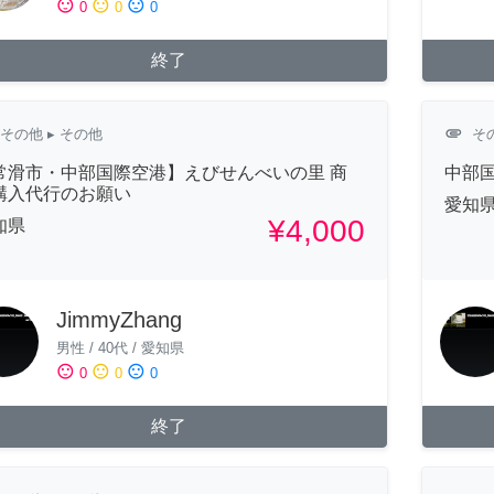
sentiment_satisfied
sentiment_neutral
sentiment_dissatisfied
0
0
0
終了
attachment
その他
▸ その他
そ
常滑市・中部国際空港】えびせんべいの里 商
中部
購入代行のお願い
愛知
¥4,000
知県
JimmyZhang
男性
/
40代
/
愛知県
sentiment_satisfied
sentiment_neutral
sentiment_dissatisfied
0
0
0
終了