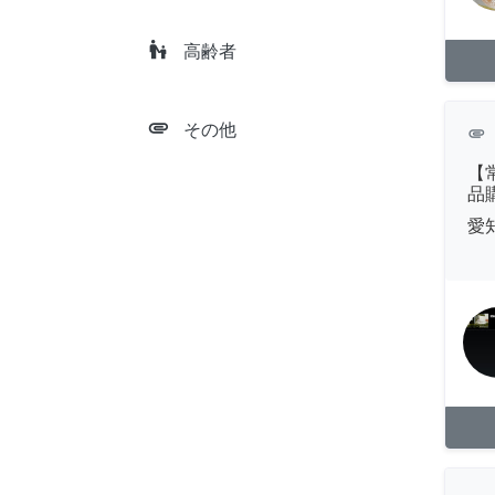
escalator_warning
高齢者
attachment
その他
attachment
【
品
愛