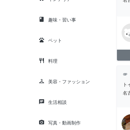
名
class
趣味・習い事
pets
ペット
restaurant
料理
attachment
checkroom
美容・ファッション
ト
名
chat
生活相談
camera_alt
写真・動画制作