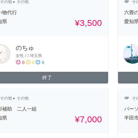
attachment
その他
▸ その他
そ
い物代行
六畳
¥3,500
知県
愛知
のちゅ
女性
/
/
埼玉県
sentiment_satisfied
sentiment_neutral
sentiment_dissatisfied
0
0
0
終了
attachment
その他
▸ その他
そ
影補助 二人一組
パー
¥7,000
知県
半田