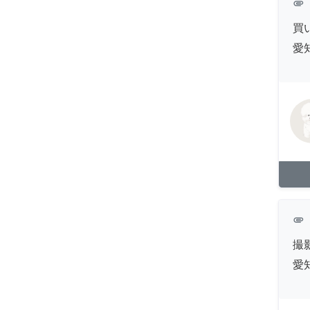
attachment
買
愛
attachment
撮
愛