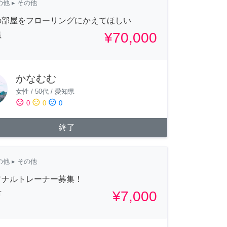
の他
▸ その他
の部屋をフローリングにかえてほしい
¥70,000
県
かなむむ
女性
/
50代
/
愛知県
sentiment_satisfied
sentiment_neutral
sentiment_dissatisfied
0
0
0
終了
の他
▸ その他
ソナルトレーナー募集！
¥7,000
市