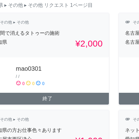
県
▸ その他
▸ その他
リクエスト
1ページ目
attachment
その他
▸ その他
そ
週間で消えるタトゥーの施術
名古屋
¥2,000
知県
名古
mao0301
/
/
sentiment_satisfied
sentiment_neutral
sentiment_dissatisfied
0
0
0
終了
attachment
その他
▸ その他
そ
知県の方お仕事色々あります
ネッ