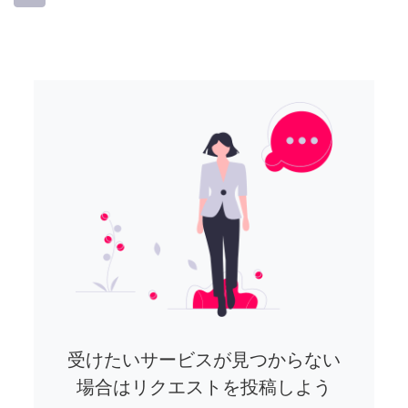
受けたいサービスが見つからない
場合はリクエストを投稿しよう