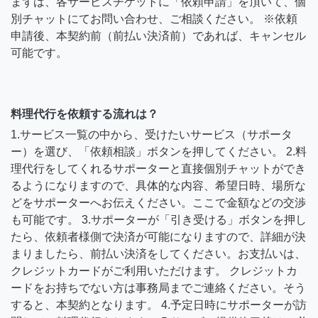
まずは、各サービスチケットに「依頼申請」を頂いて、個
別チャットにてお問い合わせ、ご相談ください。 ※依頼
申請後、本契約前（前払い決済前）であれば、キャンセル
可能です。
料理代行を依頼する流れは？
1.サービス一覧の中から、受けたいサービス（サポータ
ー）を選び、「依頼相談」ボタンを押してください。 2.料
理代行をしてくれるサポーターと直接個別チャットができ
るようになりますので、具体的な内容、希望日時、場所な
どをサポーターへお伝えください。ここで金額などの交渉
も可能です。 3.サポーターが「引き受ける」ボタンを押し
たら、依頼者様側で決済が可能になりますので、詳細が決
まりましたら、前払い決済をしてください。お支払いは、
クレジットカードがご利用いただけます。 クレジットカ
ードをお持ちでない方は事務局までご連絡ください。そう
すると、本契約となります。 4.予定日時にサポーターが訪