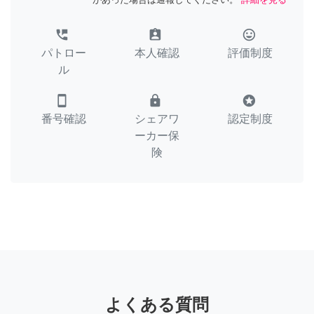
perm_phone_msg
assignment_ind
tag_faces
パトロー
本人確認
評価制度
ル
smartphone
lock
stars
番号確認
シェアワ
認定制度
ーカー保
険
よくある質問