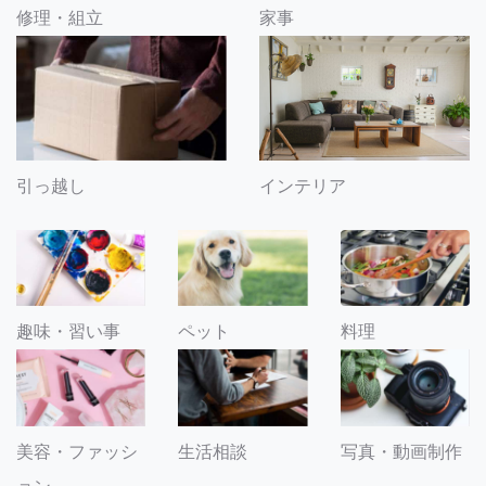
修理・組立
家事
引っ越し
インテリア
趣味・習い事
ペット
料理
美容・ファッシ
生活相談
写真・動画制作