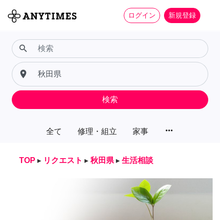
ログイン
新規登録
search
place
検索
more_horiz
全て
修理・組立
家事
TOP
▸
リクエスト
▸
秋田県
▸
生活相談