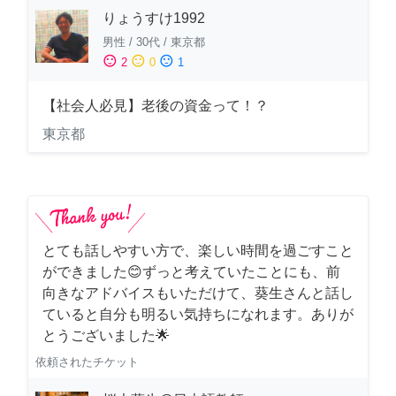
りょうすけ1992
男性
/
30代
/
東京都
sentiment_satisfied
sentiment_neutral
sentiment_dissatisfied
2
0
1
【社会人必見】老後の資金って！？
東京都
とても話しやすい方で、楽しい時間を過ごすこと
ができました😊ずっと考えていたことにも、前
向きなアドバイスもいただけて、葵生さんと話し
ていると自分も明るい気持ちになれます。ありが
とうございました🌟
依頼されたチケット