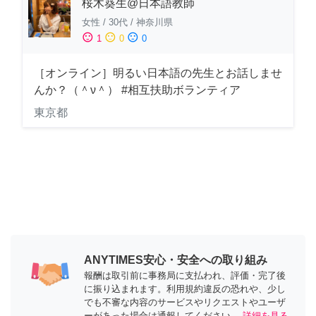
桜木葵生@日本語教師
女性
/
30代
/
神奈川県
sentiment_satisfied
sentiment_neutral
sentiment_dissatisfied
1
0
0
［オンライン］明るい日本語の先生とお話しませ
んか？（＾ν＾） #相互扶助ボランティア
東京都
ANYTIMES安心・安全への取り組み
報酬は取引前に事務局に支払われ、評価・完了後
に振り込まれます。利用規約違反の恐れや、少し
でも不審な内容のサービスやリクエストやユーザ
ーがあった場合は通報してください。
詳細を見る