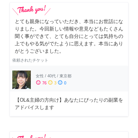
とても親身になっていただき、本当にお世話にな
りました。今回新しい情報や意見などもたくさん
聞く事ができて、とても自分にとっては気持ちの
上でもやる気がでたように思えます。本当にあり
がとうございました。
依頼されたチケット
女性
/
40代
/
東京都
sentiment_satisfied
sentiment_neutral
sentiment_dissatisfied
76
3
0
【OL&主婦の方向け】あなたにぴったりの副業を
アドバイスします