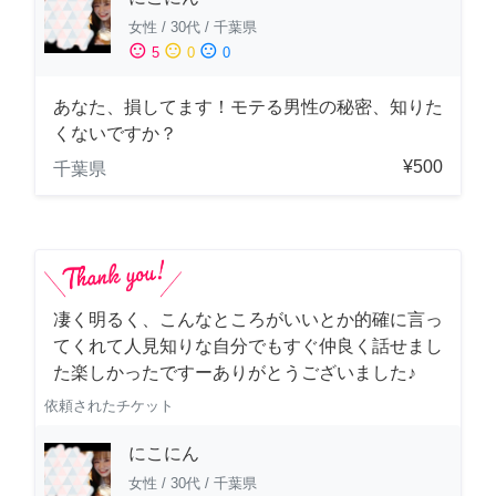
女性
/
30代
/
千葉県
sentiment_satisfied
sentiment_neutral
sentiment_dissatisfied
5
0
0
あなた、損してます！モテる男性の秘密、知りた
くないですか？
¥500
千葉県
凄く明るく、こんなところがいいとか的確に言っ
てくれて人見知りな自分でもすぐ仲良く話せまし
た楽しかったですーありがとうございました♪
依頼されたチケット
にこにん
女性
/
30代
/
千葉県