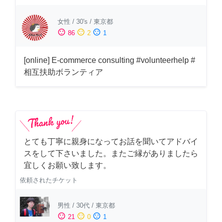
女性
/
30's
/
東京都
sentiment_satisfied
sentiment_neutral
sentiment_dissatisfied
86
2
1
[online] E-commerce consulting #volunteerhelp #
相互扶助ボランティア
とても丁寧に親身になってお話を聞いてアドバイ
スをして下さいました。またご縁がありましたら
宜しくお願い致します。
依頼されたチケット
男性
/
30代
/
東京都
sentiment_satisfied
sentiment_neutral
sentiment_dissatisfied
21
0
1