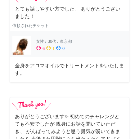
とても話しやすい方でした。 ありがとうござい
ました！
依頼されたチケット
女性
/
30代
/
東京都
sentiment_satisfied
sentiment_neutral
sentiment_dissatisfied
6
1
0
全身をアロマオイルでトリートメントをいたしま
す。
ありがとうございます✨ 初めてのチャレンジと
ても不安でしたが 親身にお話を聞いていただ
き、 がんばってみようと思う勇気が湧いてきま
した💪 今後また困難にぶち当たったらアドバイ