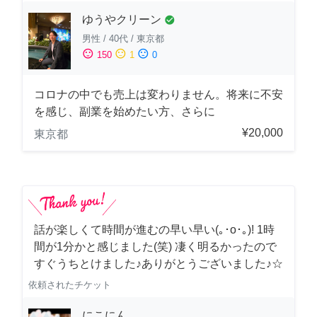
ゆうやクリーン
check_circle
男性
/
40代
/
東京都
sentiment_satisfied
sentiment_neutral
sentiment_dissatisfied
150
1
0
コロナの中でも売上は変わりません。将来に不安
を感じ、副業を始めたい方、さらに
¥20,000
東京都
話が楽しくて時間が進むの早い早い(｡･о･｡)! 1時
間が1分かと感じました(笑) 凄く明るかったので
すぐうちとけました♪ありがとうございました♪☆
依頼されたチケット
にこにん