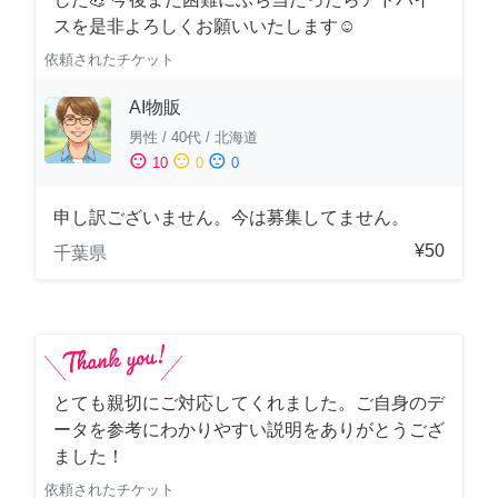
スを是非よろしくお願いいたします☺️
依頼されたチケット
AI物販
男性
/
40代
/
北海道
sentiment_satisfied
sentiment_neutral
sentiment_dissatisfied
10
0
0
申し訳ございません。今は募集してません。
¥50
千葉県
とても親切にご対応してくれました。ご自身のデ
ータを参考にわかりやすい説明をありがとうござ
ました！
依頼されたチケット