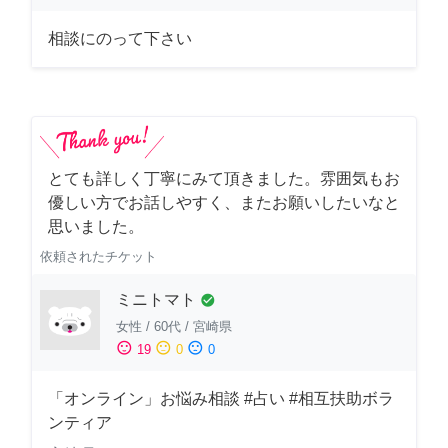
相談にのって下さい
とても詳しく丁寧にみて頂きました。雰囲気もお
優しい方でお話しやすく、またお願いしたいなと
思いました。
依頼されたチケット
ミニトマト
check_circle
女性
/
60代
/
宮崎県
sentiment_satisfied
sentiment_neutral
sentiment_dissatisfied
19
0
0
「オンライン」お悩み相談 #占い #相互扶助ボラ
ンティア