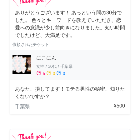
ありがとうございます！ あっという間の30分で
した。 色々とキーワードを教えていただき、恋
愛への意識が少し前向きになりました。短い時間
でしたけど、大満足です。
依頼されたチケット
にこにん
女性
/
30代
/
千葉県
sentiment_satisfied
sentiment_neutral
sentiment_dissatisfied
5
0
0
あなた、損してます！モテる男性の秘密、知りた
くないですか？
¥500
千葉県