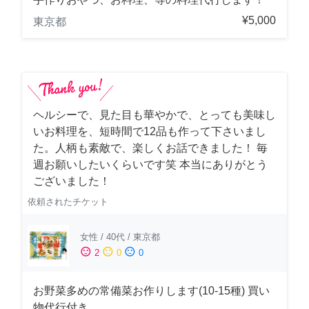
¥5,000
東京都
ヘルシーで、見た目も華やかで、とっても美味し
いお料理を、短時間で12品も作って下さいまし
た。人柄も素敵で、楽しくお話できました！ 毎
週お願いしたいくらいです笑 本当にありがとう
ございました！
依頼されたチケット
女性
/
40代
/
東京都
sentiment_satisfied
sentiment_neutral
sentiment_dissatisfied
2
0
0
お野菜多めの常備菜お作りします(10-15種) 買い
物代行付き