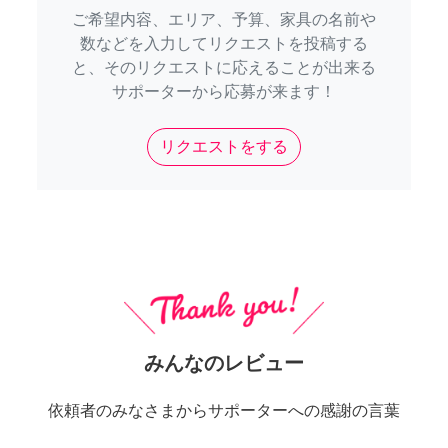
ご希望内容、エリア、予算、家具の名前や
数などを入力してリクエストを投稿する
と、そのリクエストに応えることが出来る
サポーターから応募が来ます！
リクエストをする
みんなのレビュー
依頼者のみなさまからサポーターへの感謝の言葉