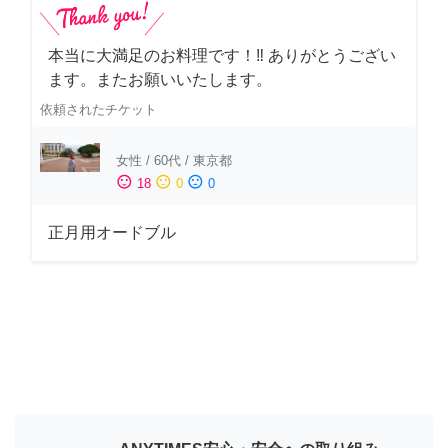
本当に大満足のお料理です！‼️ ありがとうござい
ます。またお願いいたします。
依頼されたチケット
女性
/
60代
/
東京都
sentiment_satisfied
sentiment_neutral
sentiment_dissatisfied
18
0
0
正月用オードブル