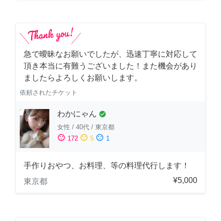
急で曖昧なお願いでしたが、迅速丁寧に対応して
頂き本当に有難うございました！また機会があり
ましたらよろしくお願いします。
依頼されたチケット
わかにゃん
check_circle
女性
/
40代
/
東京都
sentiment_satisfied
sentiment_neutral
sentiment_dissatisfied
172
5
1
手作りおやつ、お料理、等の料理代行します！
¥5,000
東京都