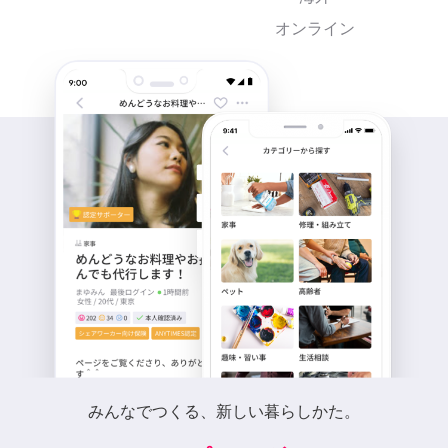
オンライン
みんなでつくる、新しい暮らしかた。