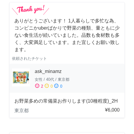
ありがとうございます！ 1人暮らしで多忙な為、
コンビニかuberばかりで野菜の種類、量ともに少
ない食生活が続いていました。品数も食材数も多
く、大変満足しています。また宜しくお願い致し
ます。
依頼されたチケット
ask_minamz
女性
/
40代
/
東京都
sentiment_satisfied
sentiment_neutral
sentiment_dissatisfied
2
0
0
お野菜多めの常備菜お作りします(10種程度)_2H
¥6,000
東京都