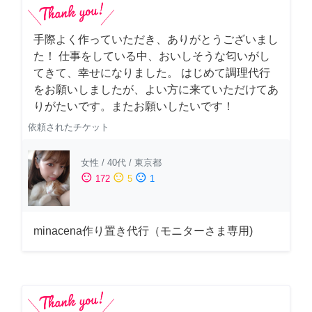
手際よく作っていただき、ありがとうございまし
た！ 仕事をしている中、おいしそうな匂いがし
てきて、幸せになりました。 はじめて調理代行
をお願いしましたが、よい方に来ていただけてあ
りがたいです。またお願いしたいです！
依頼されたチケット
女性
/
40代
/
東京都
sentiment_satisfied
sentiment_neutral
sentiment_dissatisfied
172
5
1
minacena作り置き代行（モニターさま専用)