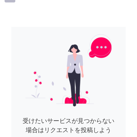
受けたいサービスが見つからない
場合はリクエストを投稿しよう