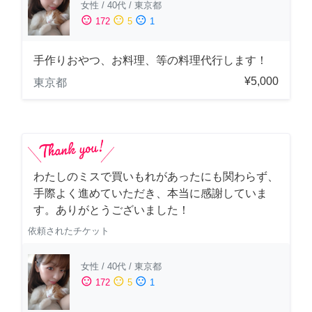
女性
/
40代
/
東京都
sentiment_satisfied
sentiment_neutral
sentiment_dissatisfied
172
5
1
手作りおやつ、お料理、等の料理代行します！
¥5,000
東京都
わたしのミスで買いもれがあったにも関わらず、
手際よく進めていただき、本当に感謝していま
す。ありがとうございました！
依頼されたチケット
女性
/
40代
/
東京都
sentiment_satisfied
sentiment_neutral
sentiment_dissatisfied
172
5
1