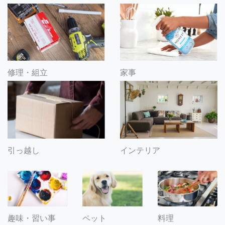
修理・組立
家事
引っ越し
インテリア
趣味・習い事
ペット
料理