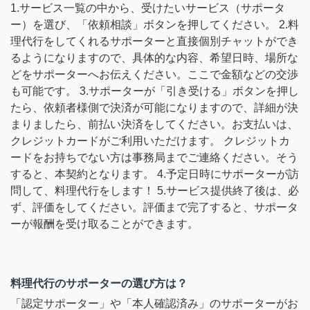
1.サービス一覧の中から、受けたいサービス（サポータ
ー）を選び、「依頼相談」ボタンを押してください。 2.料
理代行をしてくれるサポーターと直接個別チャットができ
るようになりますので、具体的な内容、希望日時、場所な
どをサポーターへお伝えください。ここで金額などの交渉
も可能です。 3.サポーターが「引き受ける」ボタンを押し
たら、依頼者様側で決済が可能になりますので、詳細が決
まりましたら、前払い決済をしてください。お支払いは、
クレジットカードがご利用いただけます。 クレジットカ
ードをお持ちでない方は事務局までご連絡ください。そう
すると、本契約となります。 4.予定日時にサポーターが訪
問して、料理代行をします！ 5.サービス提供終了後は、必
ず、評価をしてください。評価まで完了すると、サポータ
ーが報酬を受け取ることができます。
料理代行のサポーターの選び方は？
「認定サポーター」や「本人確認済み」のサポーターがお