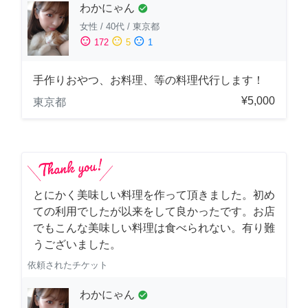
わかにゃん
check_circle
女性
/
40代
/
東京都
sentiment_satisfied
sentiment_neutral
sentiment_dissatisfied
172
5
1
手作りおやつ、お料理、等の料理代行します！
¥5,000
東京都
とにかく美味しい料理を作って頂きました。初め
ての利用でしたが以来をして良かったです。お店
でもこんな美味しい料理は食べられない。有り難
うございました。
依頼されたチケット
わかにゃん
check_circle