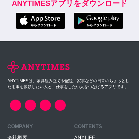
ANYTIMESアプリをダウンロード
ANYTIMESは、家具組み立てや配送、家事などの日常のちょっとし
た用事を依頼したい人と、仕事をしたい人をつなげるアプリです。
COMPANY
CONTENTS
会社概要
ANYLIFE