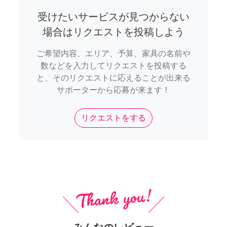
受けたいサービスが見つからない
場合はリクエストを投稿しよう
ご希望内容、エリア、予算、家具の名前や
数などを入力してリクエストを投稿する
と、そのリクエストに応えることが出来る
サポーターから応募が来ます！
リクエストをする