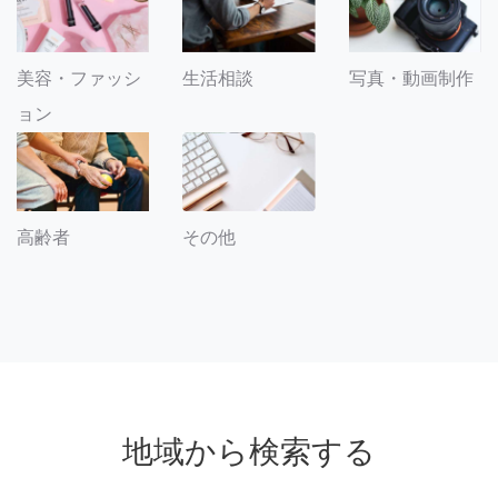
美容・ファッシ
生活相談
写真・動画制作
ョン
その他
高齢者
地域から検索する