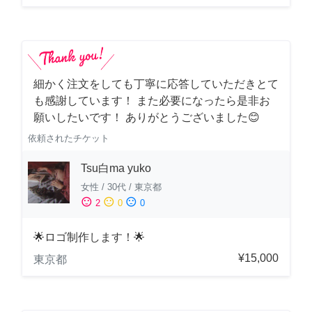
細かく注文をしても丁寧に応答していただきとて
も感謝しています！ また必要になったら是非お
願いしたいです！ ありがとうございました😊
依頼されたチケット
Tsu白ma yuko
女性
/
30代
/
東京都
sentiment_satisfied
sentiment_neutral
sentiment_dissatisfied
2
0
0
🌟ロゴ制作します！🌟
¥15,000
東京都