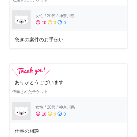
依頼されたチケット
女性
/
20代
/
神奈川県
sentiment_satisfied
sentiment_neutral
sentiment_dissatisfied
10
0
0
急ぎの案件のお手伝い
ありがとうございます！
依頼されたチケット
女性
/
20代
/
神奈川県
sentiment_satisfied
sentiment_neutral
sentiment_dissatisfied
10
0
0
仕事の相談