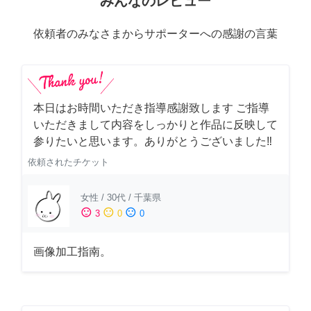
みんなのレビュー
依頼者のみなさまからサポーターへの感謝の言葉
本日はお時間いただき指導感謝致します ご指導
いただきまして内容をしっかりと作品に反映して
参りたいと思います。ありがとうございました‼️
依頼されたチケット
女性
/
30代
/
千葉県
sentiment_satisfied
sentiment_neutral
sentiment_dissatisfied
3
0
0
画像加工指南。