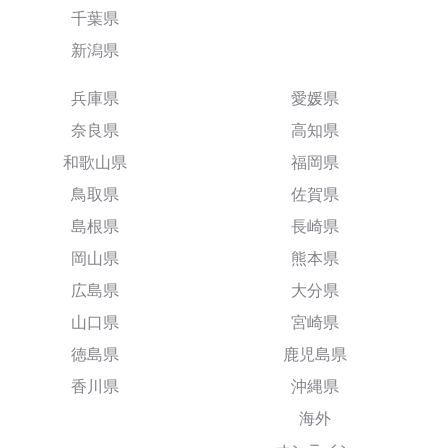
千葉県
新潟県
兵庫県
愛媛県
奈良県
高知県
和歌山県
福岡県
鳥取県
佐賀県
島根県
長崎県
岡山県
熊本県
広島県
大分県
山口県
宮崎県
徳島県
鹿児島県
香川県
沖縄県
海外