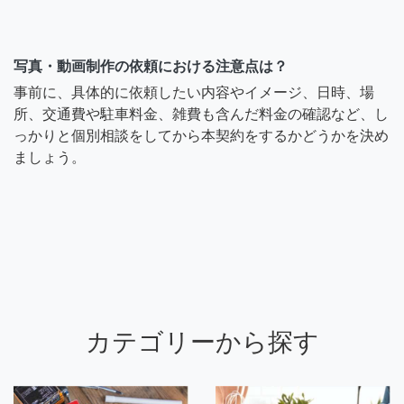
写真・動画制作の依頼における注意点は？
事前に、具体的に依頼したい内容やイメージ、日時、場
所、交通費や駐車料金、雑費も含んだ料金の確認など、し
っかりと個別相談をしてから本契約をするかどうかを決め
ましょう。
カテゴリーから探す