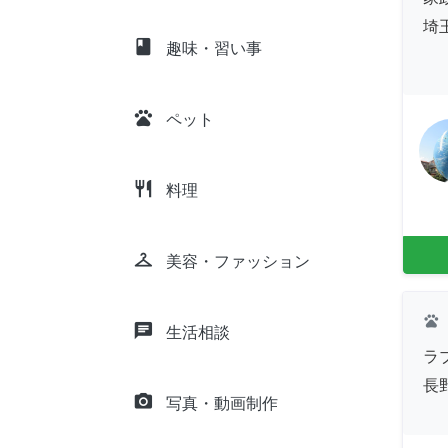
埼
class
趣味・習い事
pets
ペット
restaurant
料理
checkroom
美容・ファッション
pets
chat
生活相談
ラ
長
camera_alt
写真・動画制作