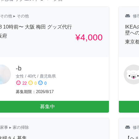
weekend
その他
▸ その他
修
18 10時前〜 大阪 梅田 グッズ代行
IKE
壁へ
¥4,000
阪府
東京
-b
女性
/
40代
/
鹿児島県
sentiment_satisfied
sentiment_neutral
sentiment_dissatisfied
22
0
0
募集期限
：
2026/8/17
募集中
weekend
家事
▸ 家の掃除
修
政婦さん募集
【ヘ