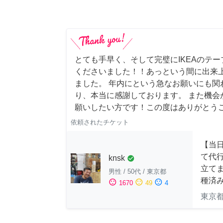
とても手早く、そして完璧にIKEAのテ
くださいました！！あっという間に出来
ました。 年内にという急なお願いにも関
り、本当に感謝しております。 また機会
願いしたい方です！この度はありがとう
依頼されたチケット
【当
て代
knsk
check_circle
立てま
男性
/
50代
/
東京都
種済
sentiment_satisfied
sentiment_neutral
sentiment_dissatisfied
1670
49
4
東京