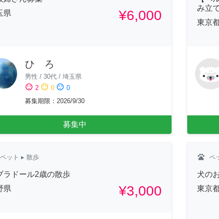
み立
¥6,000
玉県
東京
ひ ろ
男性
/
30代
/
埼玉県
sentiment_satisfied
sentiment_neutral
sentiment_dissatisfied
2
0
0
募集期限
：
2026/9/30
募集中
pets
ペット
▸ 散歩
ペ
ブラドール2歳の散歩
犬の
¥3,000
野県
東京