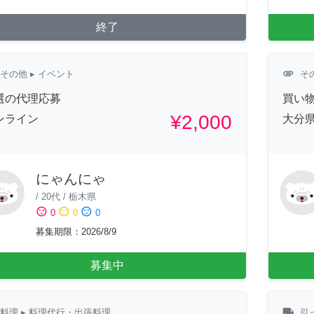
終了
attachment
その他
▸ イベント
そ
選の代理応募
買い
¥2,000
ンライン
大分
にゃんにゃ
/
20代
/
栃木県
sentiment_satisfied
sentiment_neutral
sentiment_dissatisfied
0
0
0
募集期限
：
2026/8/9
募集中
local_shipping
料理
▸ 料理代行・出張料理
引