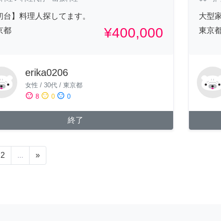
初台】料理人探してます。
大型家
¥400,000
京都
東京
erika0206
女性
/
30代
/
東京都
sentiment_satisfied
sentiment_neutral
sentiment_dissatisfied
8
0
0
終了
2
...
»