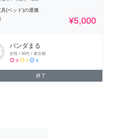
具(ベッド)の運搬
¥5,000
都
パンダまる
女性
/
40代
/
東京都
sentiment_satisfied
sentiment_neutral
sentiment_dissatisfied
0
0
0
終了