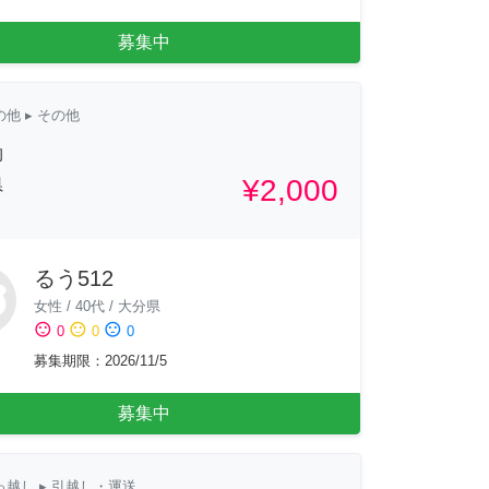
募集中
の他
▸ その他
物
¥2,000
県
るう512
女性
/
40代
/
大分県
sentiment_satisfied
sentiment_neutral
sentiment_dissatisfied
0
0
0
募集期限
：
2026/11/5
募集中
っ越し
▸ 引越し・運送