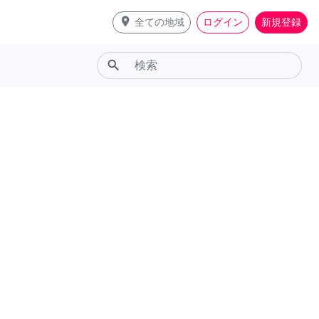
place
全ての地域
ログイン
新規登録
search