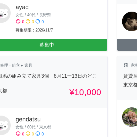
ayac
女性
/
40代
/
長野県
sentiment_satisfied
sentiment_neutral
sentiment_dissatisfied
0
0
0
募集期限
：
2026/11/7
募集中
local_laundry_service
修理・組立
▸ 家具
家
棚系の組み立て家具3個 8月11ー13日のどこ
賃貸
東京
¥10,000
京都
gendatsu
女性
/
60代
/
東京都
sentiment_satisfied
sentiment_neutral
sentiment_dissatisfied
0
0
0