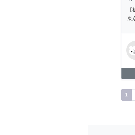
【
東
1