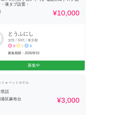
て・液タブ設置・
¥10,000
都
とうふにし
女性
/
50代
/
東京都
sentiment_satisfied
sentiment_neutral
sentiment_dissatisfied
0
0
0
募集期限
：
2026/8/10
募集中
ット
▸ ペットホテル
お世話
¥3,000
都港区麻布台