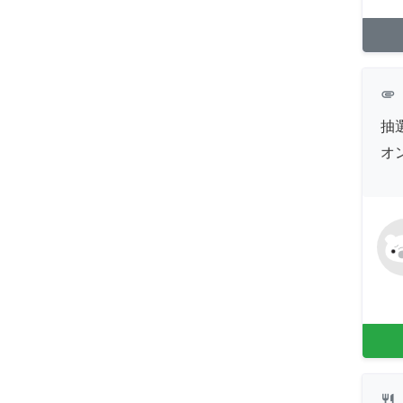
attachment
抽
オ
restaurant