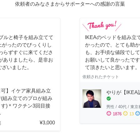
依頼者のみなさまからサポーターへの感謝の言葉
ーブルと椅子を組み立てて
IKEAのベッドを組み立
上がったのでびっくりし
かったので、とても助か
わらずすぐに来てくださ
も、お手頃な値段でして
がありましたら、是非お
お願いして良かったです
ございました。
て頂きたいと思います。
依頼されたチケット
日可】イケア家具組み立
やりが【IKE
行(組み立てのプロが組み
check_circle
す)＊ワクチン3回目接
男性
/
40代
/
東京
み
sentiment_satisfied
sentiment_neutral
sentiment_dissatisfi
1876
13
¥3,000
都