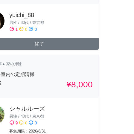
yuichi_88
男性
/
30代
/
東京都
sentiment_satisfied
sentiment_neutral
sentiment_dissatisfied
1
0
0
終了
事
▸ 家の掃除
居室内の定期清掃
¥8,000
都
シャルルーズ
男性
/
40代
/
東京都
sentiment_satisfied
sentiment_neutral
sentiment_dissatisfied
9
0
0
募集期限
：
2026/8/31