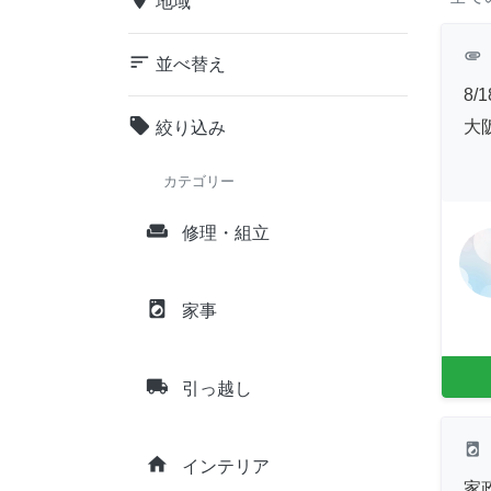
地域
attachment
sort
並べ替え
8/
local_offer
大
絞り込み
カテゴリー
weekend
修理・組立
local_laundry_service
家事
local_shipping
引っ越し
local_laundry_service
home
インテリア
家