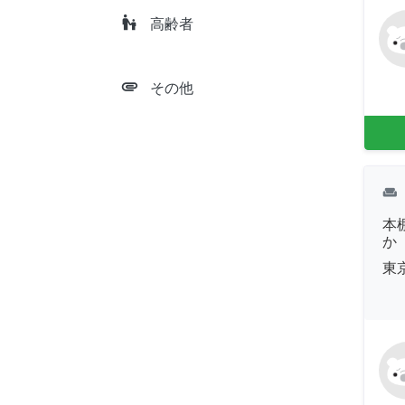
escalator_warning
高齢者
attachment
その他
weekend
本
か
東