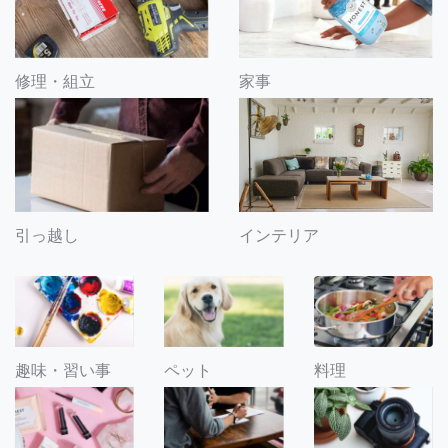
修理・組立
家事
引っ越し
インテリア
趣味・習い事
ペット
料理