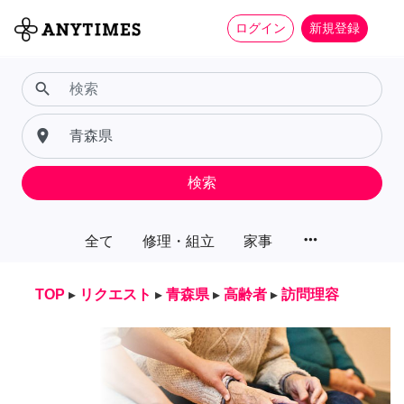
ログイン
新規登録
search
place
検索
more_horiz
全て
修理・組立
家事
TOP
▸
リクエスト
▸
青森県
▸
高齢者
▸
訪問理容