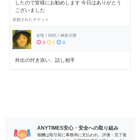
したので皆様にお勧めします 今日はありがとう
ございました
依頼されたチケット
女性
/
50代
/
神奈川県
sentiment_satisfied
sentiment_neutral
sentiment_dissatisfied
3
0
0
外出の付き添い、話し相手
ANYTIMES安心・安全への取り組み
報酬は取引前に事務局に支払われ、評価・完了後