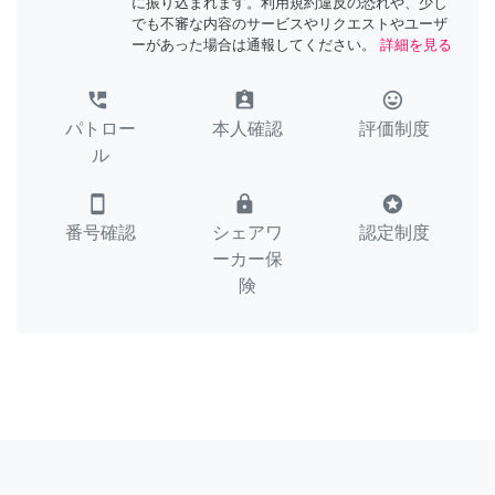
に振り込まれます。利用規約違反の恐れや、少し
でも不審な内容のサービスやリクエストやユーザ
ーがあった場合は通報してください。
詳細を見る
perm_phone_msg
assignment_ind
tag_faces
パトロー
本人確認
評価制度
ル
smartphone
lock
stars
番号確認
シェアワ
認定制度
ーカー保
険