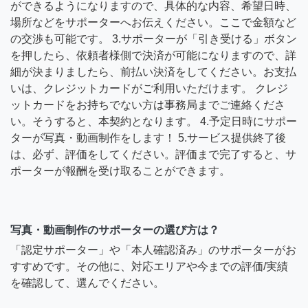
ができるようになりますので、具体的な内容、希望日時、
場所などをサポーターへお伝えください。ここで金額など
の交渉も可能です。 3.サポーターが「引き受ける」ボタン
を押したら、依頼者様側で決済が可能になりますので、詳
細が決まりましたら、前払い決済をしてください。お支払
いは、クレジットカードがご利用いただけます。 クレジ
ットカードをお持ちでない方は事務局までご連絡くださ
い。そうすると、本契約となります。 4.予定日時にサポー
ターが写真・動画制作をします！ 5.サービス提供終了後
は、必ず、評価をしてください。評価まで完了すると、サ
ポーターが報酬を受け取ることができます。
写真・動画制作のサポーターの選び方は？
「認定サポーター」や「本人確認済み」のサポーターがお
すすめです。その他に、対応エリアや今までの評価/実績
を確認して、選んでください。