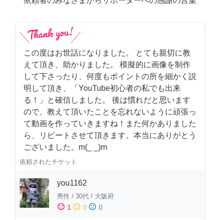
依頼者のみなさまからサポーターへの感謝の言葉
この度はお世話になりました。 とても親切に教
えて頂き、助かりました。 模擬的に画像を制作
して下さったり、何度もポイントの所を細かく説
明して頂き、「YouTube初心者の私でも出来
る！」と確信しました。 後は慣れだと思います
ので、教えて頂いたことを忘れないように頑張っ
て動画を作っていきますね！また何かありました
ら、リピートさせて頂きます。本当にありがとう
ございました。m(_ _)m
依頼されたチケット
you1162
男性
/
30代
/
大阪府
sentiment_satisfied
sentiment_neutral
sentiment_dissatisfied
1
0
0