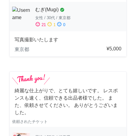
むぎ(Mugi)
check_circle
女性
/
30代
/
東京都
sentiment_satisfied
sentiment_neutral
sentiment_dissatisfied
21
1
0
写真撮影いたします
¥5,000
東京都
綺麗な仕上がりで、とても嬉しいです。 レスポ
ンスも速く、信頼できる出品者様でした。 ま
た、依頼させてください。 ありがとうございま
した。
依頼されたチケット