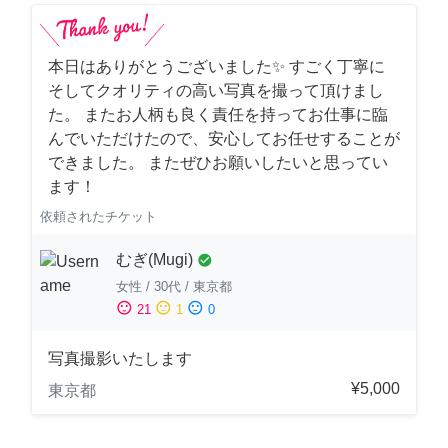
本日はありがとうございました✨ すごく丁寧に
そしてクオリティの高い写真を撮って頂けまし
た。 またお人柄も良く責任を持ってお仕事に臨
んでいただけたので、安心してお任せすることが
できました。 またぜひお願いしたいと思ってい
ます！
依頼されたチケット
むぎ(Mugi)
check_circle
女性
/
30代
/
東京都
sentiment_satisfied
sentiment_neutral
sentiment_dissatisfied
21
1
0
写真撮影いたします
¥5,000
東京都