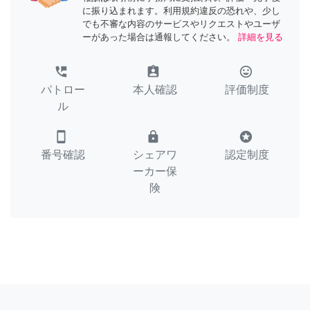
に振り込まれます。利用規約違反の恐れや、少し
でも不審な内容のサービスやリクエストやユーザ
ーがあった場合は通報してください。
詳細を見る
perm_phone_msg
assignment_ind
tag_faces
パトロー
本人確認
評価制度
ル
smartphone
lock
stars
番号確認
シェアワ
認定制度
ーカー保
険