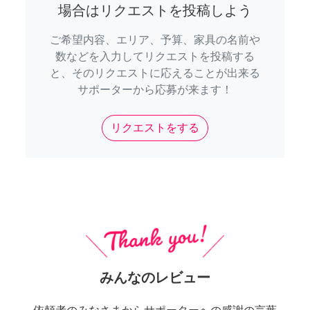
場合はリクエストを投稿しよう
ご希望内容、エリア、予算、家具の名前や
数などを入力してリクエストを投稿する
と、そのリクエストに応えることが出来る
サポーターから応募が来ます！
リクエストをする
みんなのレビュー