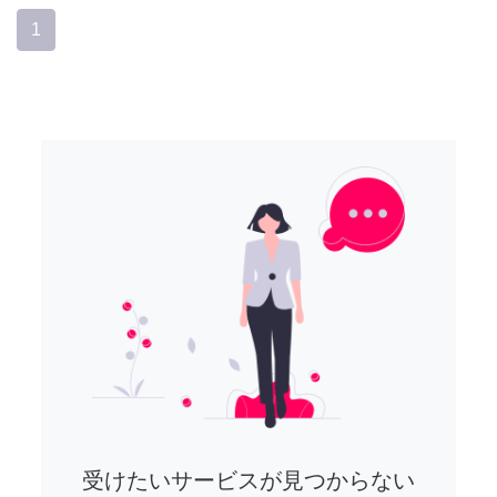
1
受けたいサービスが見つからない