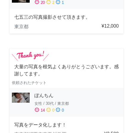
sentiment_satisfied
sentiment_neutral
sentiment_dissatisfied
20
2
1
七五三の写真撮影させて頂きます。
¥12,000
東京都
大量の写真を根気よくありがとうございます。感
謝してます。
依頼されたチケット
ぽんちん
女性
/
30代
/
東京都
sentiment_satisfied
sentiment_neutral
sentiment_dissatisfied
14
0
0
写真をデータ化します！