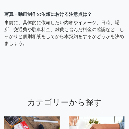
写真・動画制作の依頼における注意点は？
事前に、具体的に依頼したい内容やイメージ、日時、場
所、交通費や駐車料金、雑費も含んだ料金の確認など、し
っかりと個別相談をしてから本契約をするかどうかを決め
ましょう。
カテゴリーから探す