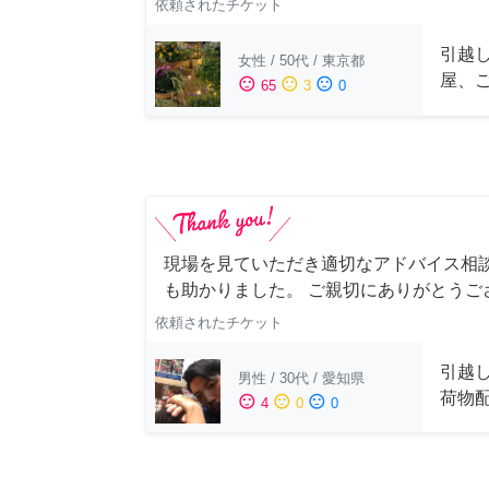
依頼されたチケット
引越
女性
/
50代
/
東京都
屋、
sentiment_satisfied
sentiment_neutral
sentiment_dissatisfied
65
3
0
現場を見ていただき適切なアドバイス相
も助かりました。 ご親切にありがとうご
依頼されたチケット
引越
男性
/
30代
/
愛知県
荷物
sentiment_satisfied
sentiment_neutral
sentiment_dissatisfied
4
0
0