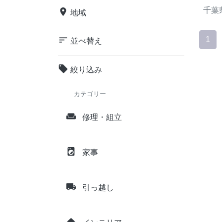
千葉
place
地域
sort
1
並べ替え
local_offer
絞り込み
カテゴリー
weekend
修理・組立
local_laundry_service
家事
local_shipping
引っ越し
home