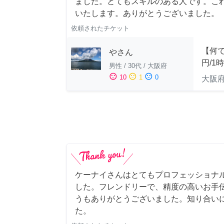
ました。とてもスキルのある人です。こ
いたします。ありがとうございました。
依頼されたチケット
【何で
やさん
円/1
男性
/
30代
/
大阪府
sentiment_satisfied
sentiment_neutral
sentiment_dissatisfied
10
1
0
大阪
ケーナイさんはとてもプロフェッショナ
した。フレンドリーで、精度の高いお手
うもありがとうございました。知り合い
た。