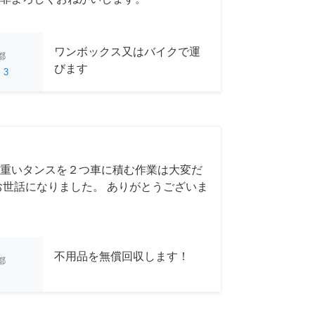
ワンボックス又はバイクで運
都
びます
ed
3
重いタンスを２つ車に積む作業は大変だ
お世話になりました。 ありがとうございま
不用品を無償回収します！
都