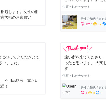
依頼されたチケット
し梱包します。女性の部
ご家族様のお家限定
男性
/
60代
/
東京
sentiment_satisfied
sentiment_neutral
sentiment_dissatisfi
1247
77
談にのっていただきとて
遠い所を来てくださり、
ざいました。
ったと思います。 大変
す！
依頼されたチケット
し、不用品処分、重たい
配送！
男性
/
20代
/
東京
sentiment_satisfied
sentiment_neutral
sentiment_dissatisfied
1
0
0