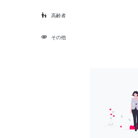
escalator_warning
高齢者
attachment
その他