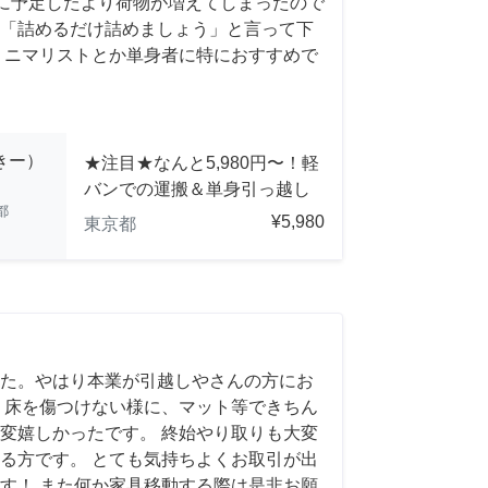
前日に予定したより荷物が増えてしまったので
「詰めるだけ詰めましょう」と言って下
ミニマリストとか単身者に特におすすめで
っきー）
★注目★なんと5,980円〜！軽
バンでの運搬＆単身引っ越し
都
¥5,980
東京都
た。やはり本業が引越しやさんの方にお
 床を傷つけない様に、マット等できちん
変嬉しかったです。 終始やり取りも大変
る方です。 とても気持ちよくお取引が出
す！ また何か家具移動する際は是非お願