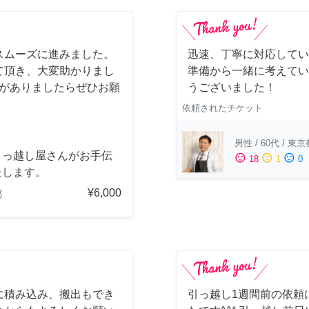
スムーズに進みました。
迅速、丁寧に対応してい
て頂き、大変助かりまし
準備から一緒に考えてい
会がありましたらぜひお願
うございました！
依頼されたチケット
男性
/
60代
/
東京
引っ越し屋さんがお手伝
sentiment_satisfied
sentiment_neutral
sentiment_dissatisfied
18
1
0
たします。
¥6,000
都
に積み込み、搬出もでき
引っ越し1週間前の依頼