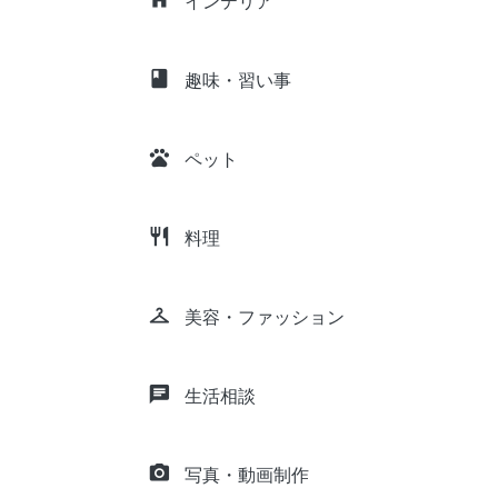
インテリア
class
趣味・習い事
pets
ペット
restaurant
料理
checkroom
美容・ファッション
chat
生活相談
camera_alt
写真・動画制作