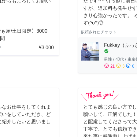
れからもよろしくお願い
たです^^* 引っ越し
すが、追加料も発生せず
さり心強かったです。 
す(^o^)👌
も屋/土日限定】3000
依頼されたチケット
時間
Fukkey（ふ
¥3,000
府
check_circle
男性
/
40代
/
東京
sentiment_satisfied
sentiment_neutral
sentiment_dissatisfied
21
3
0
ルなお仕事をしてくれま
とても感じの良い方でし
伝いをしていただき、ど
願いして、正解でした！
に紹介したいと思いまし
と配慮してくださって大
丁寧で、とても信頼でき
来た事に感謝申し上げま