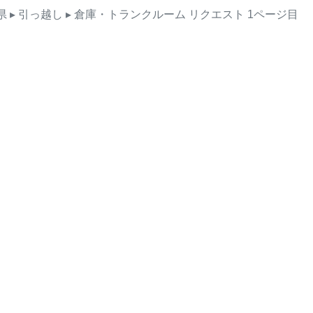
県
▸ 引っ越し
▸ 倉庫・トランクルーム
リクエスト
1ページ目