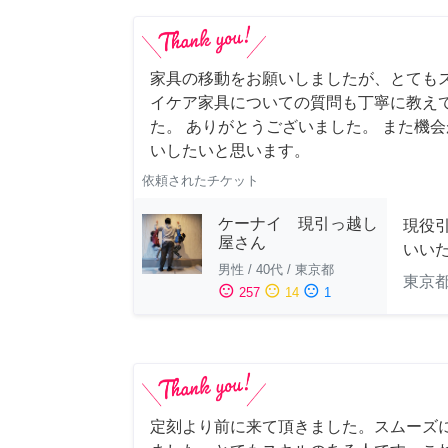
家具の移動をお願いしましたが、とても
イケア家具についての質問も丁寧に教え
た。 ありがとうございました。 また機
いしたいと思います。
依頼されたチケット
ケーナイ 現引っ越し
現役
屋さん
いい
男性
/
40代
/
東京都
東京
sentiment_satisfied
sentiment_neutral
sentiment_dissatisfied
257
14
1
定刻より前に来て頂きました。スムーズ