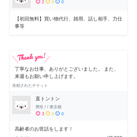
sentiment_satisfied
sentiment_neutral
sentiment_dissatisfied
2
0
0
【初回無料】買い物代行、雑用、話し相手、力仕
事等
丁寧なお仕事、ありがとございました。 また、
来週もお願い申し上げます。
依頼されたチケット
直トントン
男性
/
/
東京都
sentiment_satisfied
sentiment_neutral
sentiment_dissatisfied
3
0
0
高齢者のお世話をします！