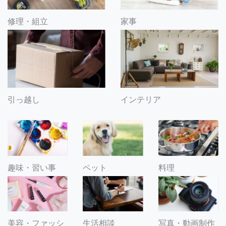
修理・組立
家事
引っ越し
インテリア
趣味・習い事
ペット
料理
美容・ファッシ
生活相談
写真・動画制作