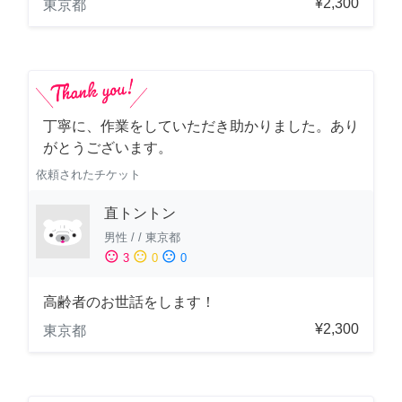
¥2,300
東京都
丁寧に、作業をしていただき助かりました。あり
がとうございます。
依頼されたチケット
直トントン
男性
/
/
東京都
sentiment_satisfied
sentiment_neutral
sentiment_dissatisfied
3
0
0
高齢者のお世話をします！
¥2,300
東京都