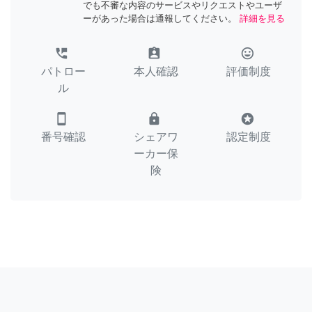
でも不審な内容のサービスやリクエストやユーザ
ーがあった場合は通報してください。
詳細を見る
perm_phone_msg
assignment_ind
tag_faces
パトロー
本人確認
評価制度
ル
smartphone
lock
stars
番号確認
シェアワ
認定制度
ーカー保
険