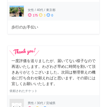
女性
/
40代
/
東京都
sentiment_satisfied
sentiment_neutral
sentiment_dissatisfied
175
3
0
歩行のお手伝い
一度評価を送りましたが、届いてない様子なので
再送いたします。わざわざ早めに時間を割いて頂
きありがとうございました。次回は整理替えの機
会に打ち合わせ願えればと思います。その節には
宜しくお願いいたします。
依頼されたチケット
男性
/
30代
/
宮城県