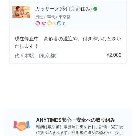
カッサーノ(今は京都住み)
check_circle
男性
/
30代
/
東京都
sentiment_satisfied
sentiment_neutral
sentiment_dissatisfied
67
3
0
現在停止中 高齢者の送迎や、付き添いなどをい
たします！
¥2,000
代々木駅 (東京都)
ANYTIMES安心・安全への取り組み
報酬は取引前に事務局に支払われ、評価・完了後
に振り込まれます。利用規約違反の恐れや、少し