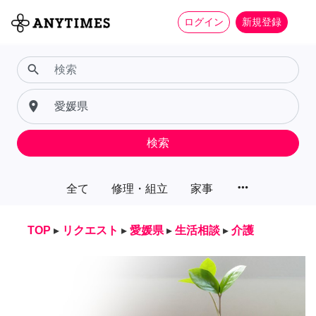
ログイン
新規登録
search
place
検索
more_horiz
全て
修理・組立
家事
TOP
▸
リクエスト
▸
愛媛県
▸
生活相談
▸
介護