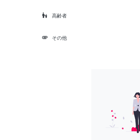
escalator_warning
高齢者
attachment
その他