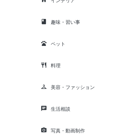
インテリア
class
趣味・習い事
pets
ペット
restaurant
料理
checkroom
美容・ファッション
chat
生活相談
camera_alt
写真・動画制作