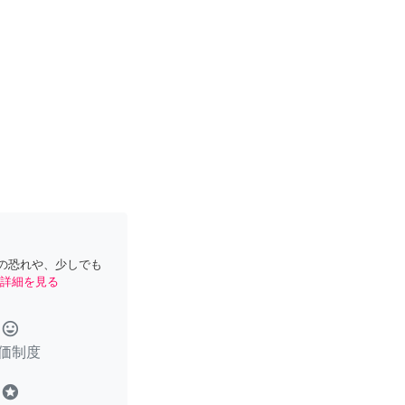
の恐れや、少しでも
詳細を見る
tag_faces
価制度
stars