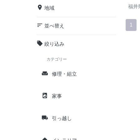
福井
place
地域
sort
1
並べ替え
local_offer
絞り込み
カテゴリー
weekend
修理・組立
local_laundry_service
家事
local_shipping
引っ越し
home