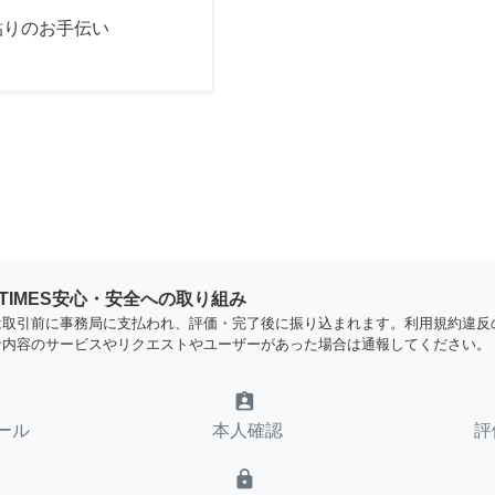
貼りのお手伝い
YTIMES安心・安全への取り組み
は取引前に事務局に支払われ、評価・完了後に振り込まれます。利用規約違反
な内容のサービスやリクエストやユーザーがあった場合は通報してください。
assignment_ind
ール
本人確認
評
lock