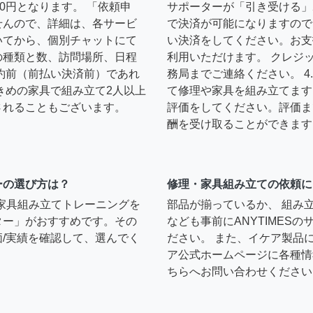
0円となります。 「依頼申
サポーターが「引き受ける」
せんので、詳細は、各サービ
で決済が可能になりますので
いてから、個別チャットにて
い決済をしてください。お支
の種類と数、訪問場所、日程
利用いただけます。 クレジ
約前（前払い決済前）であれ
務局までご連絡ください。 
きめの家具で組み立て2人以上
て修理や家具を組み立てます
されることもございます。
評価をしてください。評価ま
酬を受け取ることができます
ーの選び方は？
修理・家具組み立ての依頼に
）家具組み立てトレーニングを
部品が揃っているか、 組み
ター」がおすすめです。その
なども事前にANYTIMES
/実績を確認して、選んでく
ださい。 また、イケア製品
ア公式ホームページに各種情
ちらへお問い合わせください