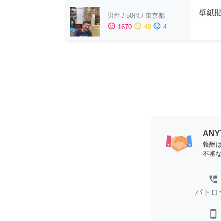
壁紙
男性
/
50代
/
東京都
sentiment_satisfied
sentiment_neutral
sentiment_dissatisfied
1670
49
4
AN
報酬
不審
perm_phone_msg
パトロ
smartphone