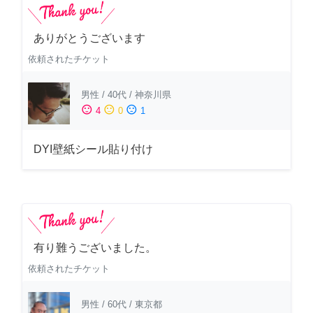
ありがとうございます
依頼されたチケット
男性
/
40代
/
神奈川県
sentiment_satisfied
sentiment_neutral
sentiment_dissatisfied
4
0
1
DYI壁紙シール貼り付け
有り難うございました。
依頼されたチケット
男性
/
60代
/
東京都