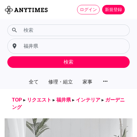
ログイン
新規登録
search
place
検索
more_horiz
全て
修理・組立
家事
TOP
▸
リクエスト
▸
福井県
▸
インテリア
▸
ガーデニ
ング