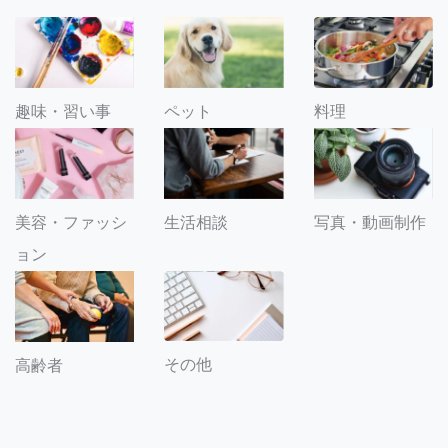
趣味・習い事
ペット
料理
美容・ファッシ
生活相談
写真・動画制作
ョン
その他
高齢者