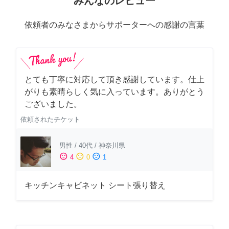
みんなのレビュー
依頼者のみなさまからサポーターへの感謝の言葉
とても丁寧に対応して頂き感謝しています。仕上
がりも素晴らしく気に入っています。ありがとう
ございました。
依頼されたチケット
男性
/
40代
/
神奈川県
sentiment_satisfied
sentiment_neutral
sentiment_dissatisfied
4
0
1
キッチンキャビネット シート張り替え