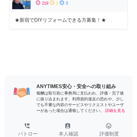
sentiment_satisfied
sentiment_neutral
sentiment_dissatisfied
219
1
3
★新宿でDIYリフォームできる方募集！★
ANYTIMES安心・安全への取り組み
報酬は取引前に事務局に支払われ、評価・完了後
に振り込まれます。利用規約違反の恐れや、少し
でも不審な内容のサービスやリクエストやユーザ
ーがあった場合は通報してください。
詳細を見る
perm_phone_msg
assignment_ind
tag_faces
パトロー
本人確認
評価制度