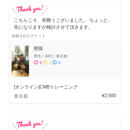
こちらこそ、有難うございました。 ちょっと、
先になりますが検討させて頂きます。
依頼されたチケット
慈猿
男性
/
40代
/
東京都
sentiment_satisfied
sentiment_neutral
sentiment_dissatisfied
5
1
0
[オンライン]CMBトレーニング
¥2,500
東京都