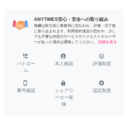
ANYTIMES安心・安全への取り組み
報酬は取引前に事務局に支払われ、評価・完了後
に振り込まれます。利用規約違反の恐れや、少し
でも不審な内容のサービスやリクエストやユーザ
ーがあった場合は通報してください。
詳細を見る
perm_phone_msg
assignment_ind
tag_faces
パトロー
本人確認
評価制度
ル
smartphone
lock
stars
番号確認
シェアワ
認定制度
ーカー保
険