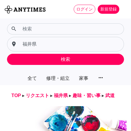
ログイン
新規登録
search
place
検索
more_horiz
全て
修理・組立
家事
TOP
▸
リクエスト
▸
福井県
▸
趣味・習い事
▸
武道