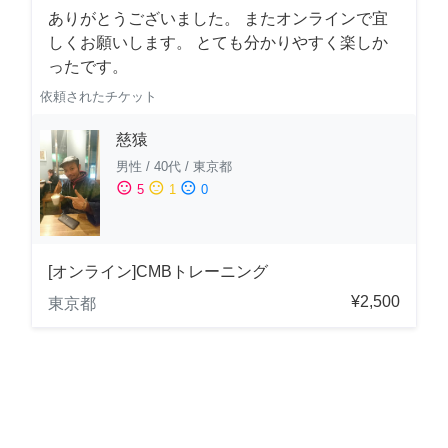
ありがとうございました。 またオンラインで宜
しくお願いします。 とても分かりやすく楽しか
ったです。
依頼されたチケット
慈猿
男性
/
40代
/
東京都
sentiment_satisfied
sentiment_neutral
sentiment_dissatisfied
5
1
0
[オンライン]CMBトレーニング
¥2,500
東京都