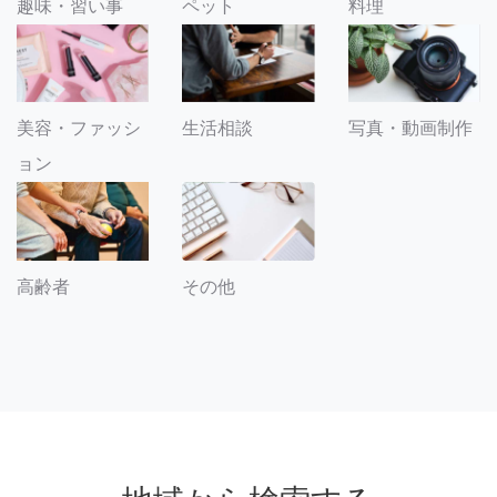
趣味・習い事
ペット
料理
美容・ファッシ
生活相談
写真・動画制作
ョン
その他
高齢者