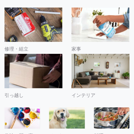
修理・組立
家事
引っ越し
インテリア