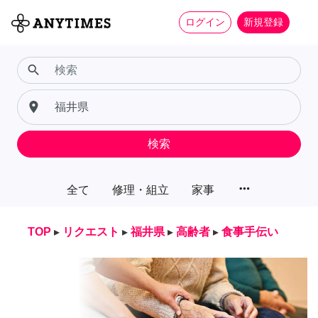
ログイン
新規登録
search
place
検索
more_horiz
全て
修理・組立
家事
TOP
▸
リクエスト
▸
福井県
▸
高齢者
▸
食事手伝い