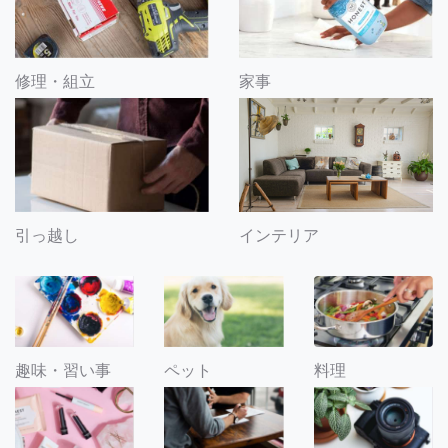
修理・組立
家事
引っ越し
インテリア
趣味・習い事
ペット
料理