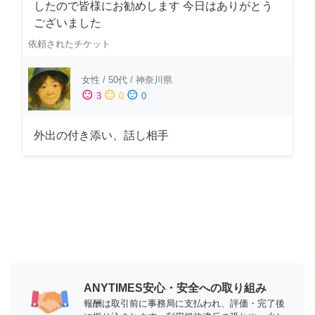
したので皆様にお勧めします 今日はありがとう
ございました
依頼されたチケット
女性
/
50代
/
神奈川県
sentiment_satisfied
sentiment_neutral
sentiment_dissatisfied
3
0
0
外出の付き添い、話し相手
ANYTIMES安心・安全への取り組み
報酬は取引前に事務局に支払われ、評価・完了後