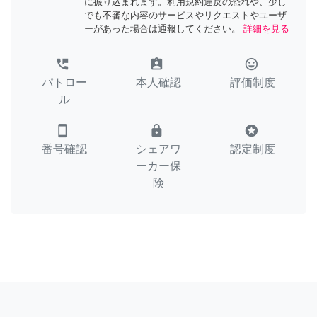
に振り込まれます。利用規約違反の恐れや、少し
でも不審な内容のサービスやリクエストやユーザ
ーがあった場合は通報してください。
詳細を見る
perm_phone_msg
assignment_ind
tag_faces
パトロー
本人確認
評価制度
ル
smartphone
lock
stars
番号確認
シェアワ
認定制度
ーカー保
険