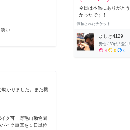
今日は本当にありがとう
かったです！
依頼されたチケット
お笑い
よしき4129
男性
/
30代
/
愛知
sentiment_satisfied
sentiment_neutral
sentiment_dissatisfied
4
0
0
で助かりました。また機
バイク可 野毛山動物園
のバイク車庫を１日単位