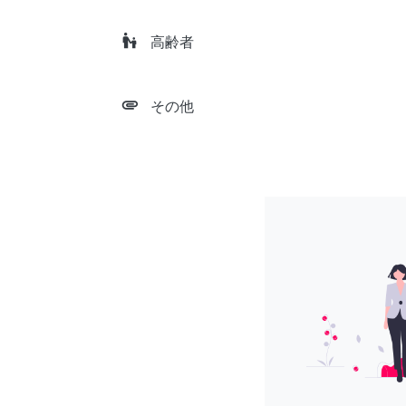
escalator_warning
高齢者
attachment
その他