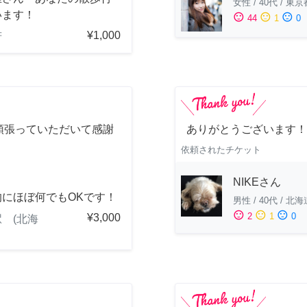
女性
/
40代
/
東京
います！
sentiment_satisfied
sentiment_neutral
sentiment_dissatisfied
44
1
0
¥1,000
府
頑張っていただいて感謝
ありがとうございます！
！
依頼されたチケット
NIKEさん
的にほぼ何でもOKです！
男性
/
40代
/
北海
sentiment_satisfied
sentiment_neutral
sentiment_dissatisfied
2
1
0
¥3,000
 (北海