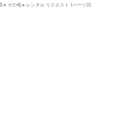
県
▸ その他
▸ レンタル
リクエスト
1ページ目