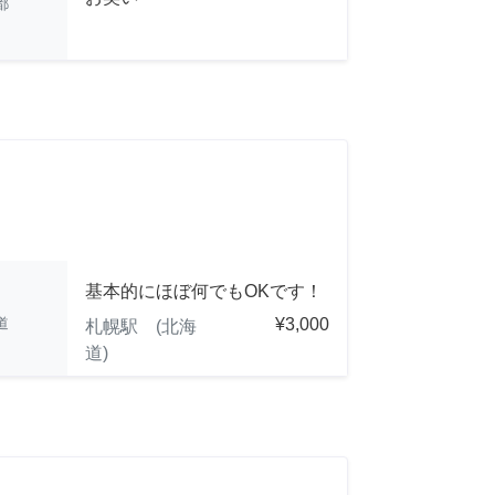
都
基本的にほぼ何でもOKです！
道
¥3,000
札幌駅 (北海
道)