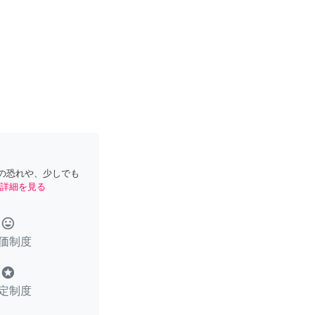
の恐れや、少しでも
詳細を見る
tag_faces
価制度
stars
定制度