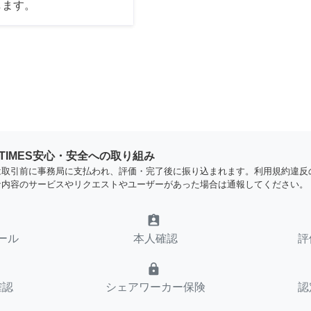
します。
YTIMES安心・安全への取り組み
は取引前に事務局に支払われ、評価・完了後に振り込まれます。利用規約違反
な内容のサービスやリクエストやユーザーがあった場合は通報してください。
assignment_ind
ール
本人確認
評
lock
確認
シェアワーカー保険
認