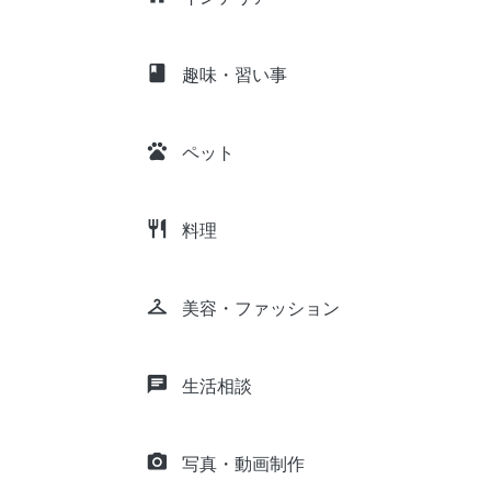
class
趣味・習い事
pets
ペット
restaurant
料理
checkroom
美容・ファッション
chat
生活相談
camera_alt
写真・動画制作