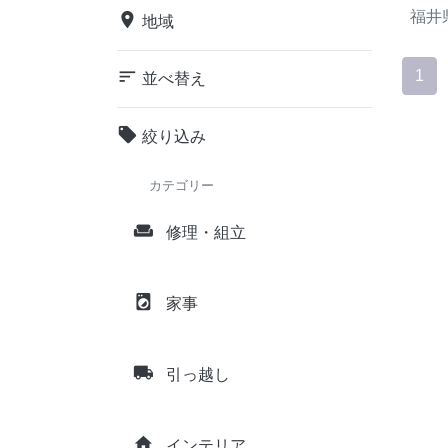
福井
place
地域
sort
1
並べ替え
local_offer
絞り込み
カテゴリー
weekend
修理・組立
local_laundry_service
家事
local_shipping
引っ越し
home
インテリア