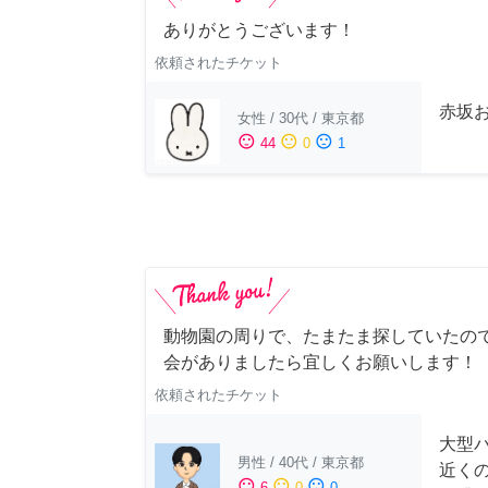
ありがとうございます！
依頼されたチケット
赤坂
女性
/
30代
/
東京都
sentiment_satisfied
sentiment_neutral
sentiment_dissatisfied
44
0
1
動物園の周りで、たまたま探していたの
会がありましたら宜しくお願いします！
依頼されたチケット
大型
男性
/
40代
/
東京都
近く
sentiment_satisfied
sentiment_neutral
sentiment_dissatisfied
6
0
0