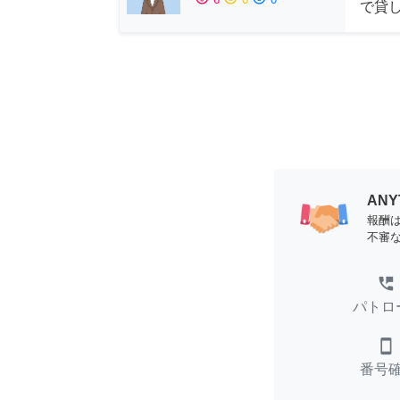
で貸
AN
報酬
不審
perm_phone_msg
パトロ
smartphone
番号