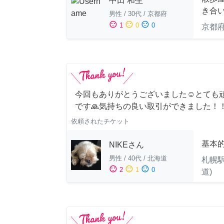
中田 和生
き合
男性
/
30代
/
京都府
sentiment_satisfied
sentiment_neutral
sentiment_dissatisfied
1
0
0
京都
今回もありがとうございました☺️とても
です🙏気持ちの良い取引ができました！
依頼されたチケット
基本
NIKEさん
男性
/
40代
/
北海道
札幌駅
sentiment_satisfied
sentiment_neutral
sentiment_dissatisfied
2
1
0
道)