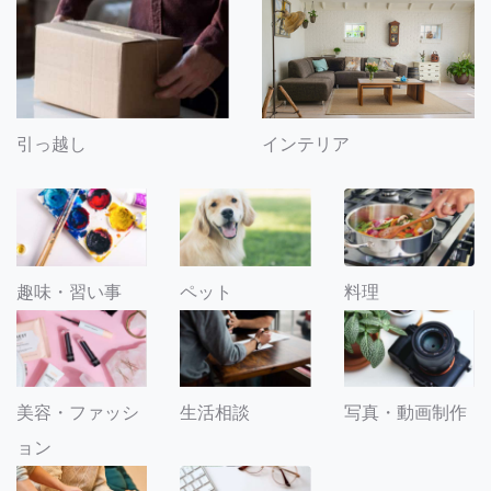
引っ越し
インテリア
趣味・習い事
ペット
料理
美容・ファッシ
生活相談
写真・動画制作
ョン