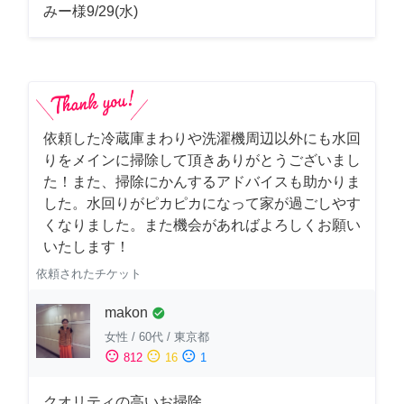
みー様9/29(水)
依頼した冷蔵庫まわりや洗濯機周辺以外にも水回
りをメインに掃除して頂きありがとうございまし
た！また、掃除にかんするアドバイスも助かりま
した。水回りがピカピカになって家が過ごしやす
くなりました。また機会があればよろしくお願い
いたします！
依頼されたチケット
makon
check_circle
女性
/
60代
/
東京都
sentiment_satisfied
sentiment_neutral
sentiment_dissatisfied
812
16
1
クオリティの高いお掃除