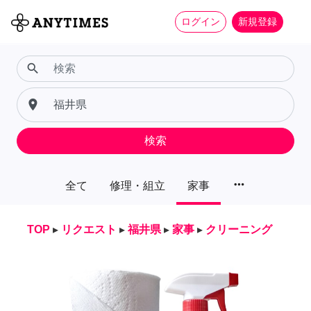
ログイン
新規登録
search
place
検索
more_horiz
全て
修理・組立
家事
TOP
▸
リクエスト
▸
福井県
▸
家事
▸
クリーニング