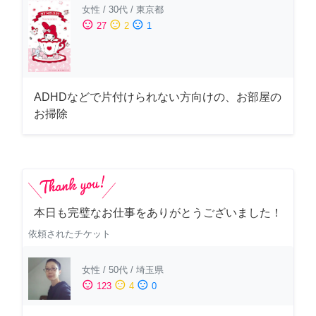
女性
/
30代
/
東京都
sentiment_satisfied
sentiment_neutral
sentiment_dissatisfied
27
2
1
ADHDなどで片付けられない方向けの、お部屋の
お掃除
本日も完璧なお仕事をありがとうございました！
依頼されたチケット
女性
/
50代
/
埼玉県
sentiment_satisfied
sentiment_neutral
sentiment_dissatisfied
123
4
0