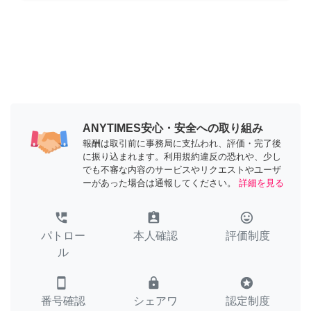
ANYTIMES安心・安全への取り組み
報酬は取引前に事務局に支払われ、評価・完了後
に振り込まれます。利用規約違反の恐れや、少し
でも不審な内容のサービスやリクエストやユーザ
ーがあった場合は通報してください。
詳細を見る
perm_phone_msg
assignment_ind
tag_faces
パトロー
本人確認
評価制度
ル
smartphone
lock
stars
番号確認
シェアワ
認定制度