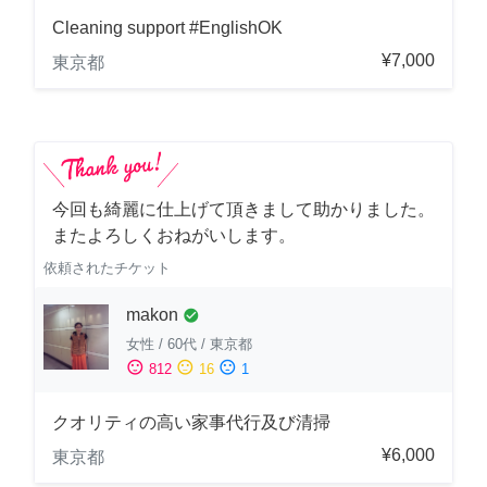
Cleaning support #EnglishOK
¥7,000
東京都
今回も綺麗に仕上げて頂きまして助かりました。
またよろしくおねがいします。
依頼されたチケット
makon
check_circle
女性
/
60代
/
東京都
sentiment_satisfied
sentiment_neutral
sentiment_dissatisfied
812
16
1
クオリティの高い家事代行及び清掃
¥6,000
東京都