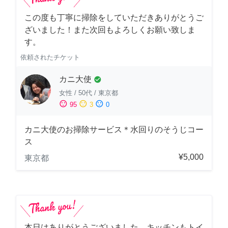
この度も丁寧に掃除をしていただきありがとうご
ざいました！また次回もよろしくお願い致しま
す。
依頼されたチケット
カニ大使
check_circle
女性
/
50代
/
東京都
sentiment_satisfied
sentiment_neutral
sentiment_dissatisfied
95
3
0
カニ大使のお掃除サービス＊水回りのそうじコー
ス
¥5,000
東京都
本日はありがとうございました。キッチンもトイ