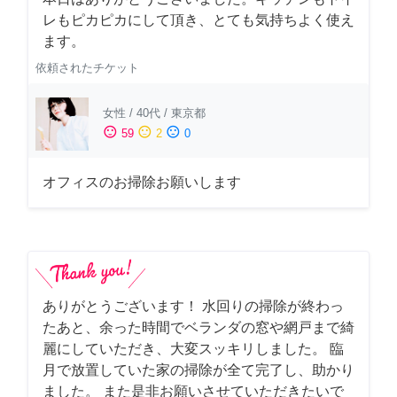
レもピカピカにして頂き、とても気持ちよく使え
ます。
依頼されたチケット
女性
/
40代
/
東京都
sentiment_satisfied
sentiment_neutral
sentiment_dissatisfied
59
2
0
オフィスのお掃除お願いします
ありがとうございます！ 水回りの掃除が終わっ
たあと、余った時間でベランダの窓や網戸まで綺
麗にしていただき、大変スッキリしました。 臨
月で放置していた家の掃除が全て完了し、助かり
ました。 また是非お願いさせていただきたいで