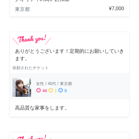
¥7,000
東京都
ありがとうございます！定期的にお願いしていき
ます。
依頼されたチケット
女性
/
40代
/
東京都
sentiment_satisfied
sentiment_neutral
sentiment_dissatisfied
44
1
0
高品質な家事をします。