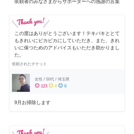
依頼者のみなさまからサポーターへの感謝の言葉
この度はありがとうございます！テキパキととて
もきれいにピカピカにしていただき、また、きれ
いに保つためのアドバイスもいただき助かりまし
た。
依頼されたチケット
女性
/
50代
/
埼玉県
sentiment_satisfied
sentiment_neutral
sentiment_dissatisfied
123
4
0
9月お掃除します