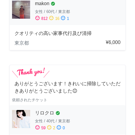
makon
check_circle
女性
/
60代
/
東京都
sentiment_satisfied
sentiment_neutral
sentiment_dissatisfied
812
16
1
クオリティの高い家事代行及び清掃
¥6,000
東京都
ありがとうございます！きれいに掃除していただ
きありがとうございました😊
依頼されたチケット
リロクロ
check_circle
女性
/
40代
/
東京都
sentiment_satisfied
sentiment_neutral
sentiment_dissatisfied
59
2
0