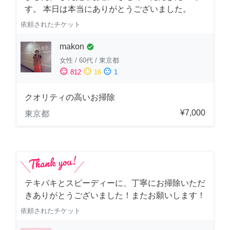
す。 本日は本当にありがとうございました。
依頼されたチケット
makon
check_circle
女性
/
60代
/
東京都
sentiment_satisfied
sentiment_neutral
sentiment_dissatisfied
812
16
1
クオリティの高いお掃除
¥7,000
東京都
テキパキとスピーディーに、丁寧にお掃除いただ
きありがとうございました！またお願いします！
依頼されたチケット