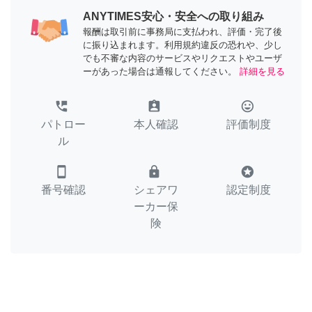
ANYTIMES安心・安全への取り組み
報酬は取引前に事務局に支払われ、評価・完了後
に振り込まれます。利用規約違反の恐れや、少し
でも不審な内容のサービスやリクエストやユーザ
ーがあった場合は通報してください。
詳細を見る
perm_phone_msg
assignment_ind
tag_faces
パトロー
本人確認
評価制度
ル
smartphone
lock
stars
番号確認
シェアワ
認定制度
ーカー保
険