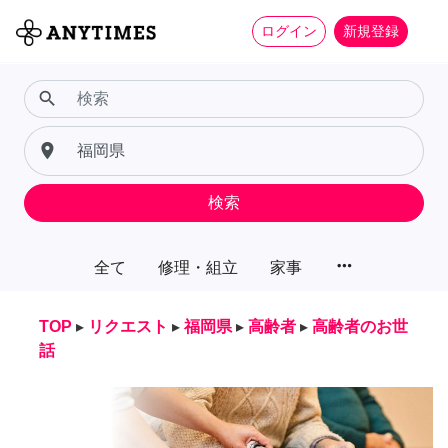
ログイン
新規登録
search
place
検索
more_horiz
全て
修理・組立
家事
TOP
▸
リクエスト
▸
福岡県
▸
高齢者
▸
高齢者のお世
話