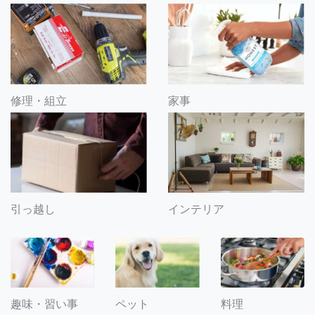
修理・組立
家事
引っ越し
インテリア
趣味・習い事
ペット
料理