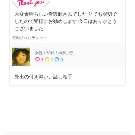
大変素晴らしい看護師さんでした とても親切で
したので皆様にお勧めします 今日はありがとう
ございました
依頼されたチケット
女性
/
50代
/
神奈川県
sentiment_satisfied
sentiment_neutral
sentiment_dissatisfied
3
0
0
外出の付き添い、話し相手