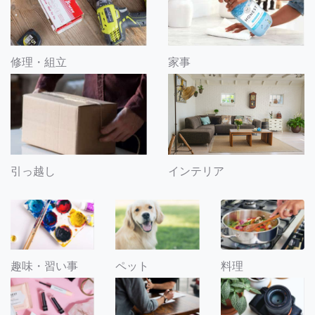
修理・組立
家事
引っ越し
インテリア
趣味・習い事
ペット
料理