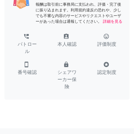
報酬は取引前に事務局に支払われ、評価・完了後
に振り込まれます。利用規約違反の恐れや、少し
でも不審な内容のサービスやリクエストやユーザ
ーがあった場合は通報してください。
詳細を見る
perm_phone_msg
assignment_ind
tag_faces
パトロー
本人確認
評価制度
ル
smartphone
lock
stars
番号確認
シェアワ
認定制度
ーカー保
険