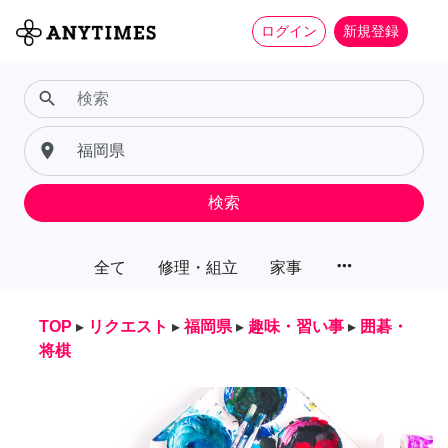
ログイン
新規登録
search
place
検索
more_horiz
全て
修理・組立
家事
TOP
▸
リクエスト
▸
福岡県
▸
趣味・習い事
▸
囲碁・
将棋