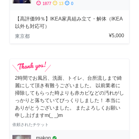
sentiment_satisfied
sentiment_neutral
sentiment_dissatisfied
1877
13
0
【高評価99％】IKEA家具組み立て・解体（IKEA
以外も対応可）
¥5,000
東京都
2時間でお風呂、洗面、トイレ、台所流しまで綺
麗にして頂き有難うございました。 以前業者に
掃除してもらった時よりも赤カビなどの汚れがし
っかりと落ちていてびっくりしました！ 本当に
ありがとうございました。 またよろしくお願い
申し上げますm(_ _)m
依頼されたチケット
makon
check_circle