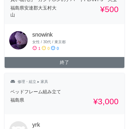
¥500
福島県安達郡大玉村大
山
snowink
女性
/
30代
/
東京都
sentiment_satisfied
sentiment_neutral
sentiment_dissatisfied
1
0
0
終了
weekend
修理・組立
▸ 家具
ベッドフレーム組み立て
¥3,000
福島県
yrk