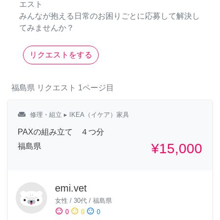
エスト
みんなが抱える日常のお困りごとに応募して解決し
てみませんか？
リクエストをする
福島県
リクエスト
1ページ目
weekend
修理・組立
▸ IKEA（イケア）家具
PAXの組み立て ４つ分
¥15,000
福島県
emi.vet
女性
/
30代
/
福島県
sentiment_satisfied
sentiment_neutral
sentiment_dissatisfied
0
0
0