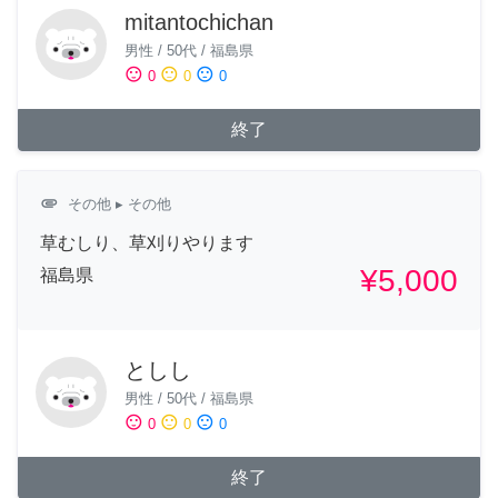
mitantochichan
男性
/
50代
/
福島県
sentiment_satisfied
sentiment_neutral
sentiment_dissatisfied
0
0
0
終了
attachment
その他
▸ その他
草むしり、草刈りやります
¥5,000
福島県
としし
男性
/
50代
/
福島県
sentiment_satisfied
sentiment_neutral
sentiment_dissatisfied
0
0
0
終了