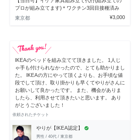
【当日可】イケア家具組み立て代行(組み立ての
プロが組み立てます)＊ワクチン3回目接種済み
¥3,000
東京都
IKEAのベッドを組み立てて頂きました。 1人じ
ゃ手も付けられなかったので、とても助かりまし
た。 IKEAの方にやって頂くよりも、お手頃な値
段でして頂け、取り掛かりも早くてやりがさんに
お願いして良かったです。 また、機会がありま
したら、利用させて頂きたいと思います。 あり
がとうございました！
依頼されたチケット
やりが【IKEA認定】
check_circle
男性
/
40代
/
東京都