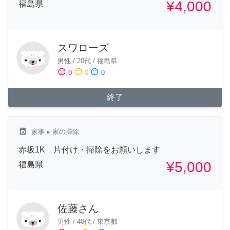
¥4,000
福島県
スワローズ
男性
/
20代
/
福島県
sentiment_satisfied
sentiment_neutral
sentiment_dissatisfied
0
0
0
終了
local_laundry_service
家事
▸ 家の掃除
赤坂1K 片付け・掃除をお願いします
¥5,000
福島県
佐藤さん
男性
/
40代
/
東京都