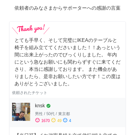
依頼者のみなさまからサポーターへの感謝の言葉
とても手早く、そして完璧にIKEAのテーブルと
椅子を組み立ててくださいました！！あっという
間に出来上がったのでびっくりしました。 年内
にという急なお願いにも関わらずすぐに来てくだ
さり、本当に感謝しております。 また機会があ
りましたら、是非お願いしたい方です！この度は
ありがとうございました。
依頼されたチケット
knsk
check_circle
男性
/
50代
/
東京都
sentiment_satisfied
sentiment_neutral
sentiment_dissatisfied
1670
49
4