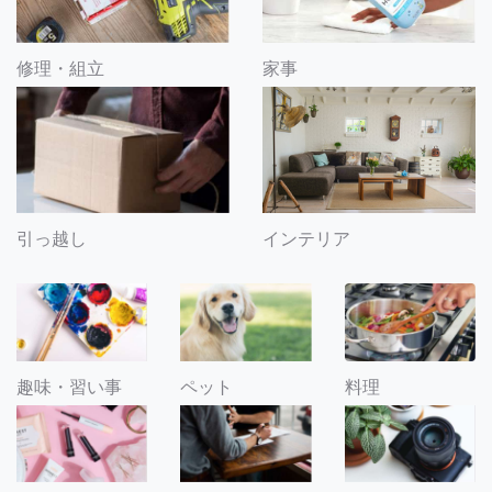
修理・組立
家事
引っ越し
インテリア
趣味・習い事
ペット
料理