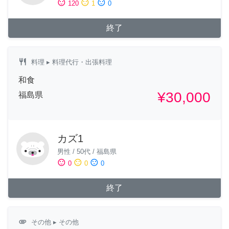
sentiment_satisfied
sentiment_neutral
sentiment_dissatisfied
120
1
0
終了
restaurant
料理
▸ 料理代行・出張料理
和食
¥30,000
福島県
カズ1
男性
/
50代
/
福島県
sentiment_satisfied
sentiment_neutral
sentiment_dissatisfied
0
0
0
終了
attachment
その他
▸ その他