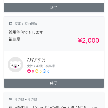
終了
local_laundry_service
家事
▸ 家の掃除
雑用等何でもします
¥2,000
福島県
ぴぴすけ
女性
/
40代
/
福島県
sentiment_satisfied
sentiment_neutral
sentiment_dissatisfied
0
0
0
終了
attachment
その他
▸ その他
買い物代行 ガシャポンのデパートPLANT-5 大玉