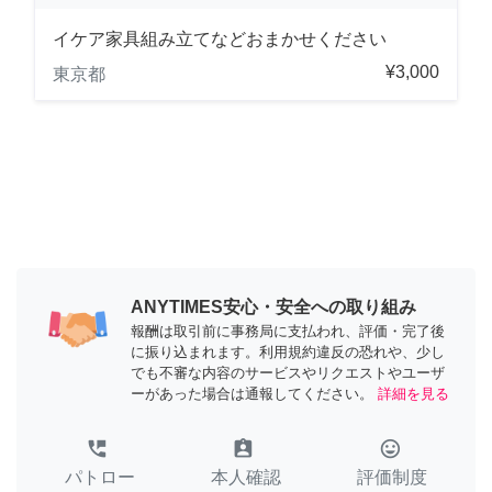
イケア家具組み立てなどおまかせください
¥3,000
東京都
ANYTIMES安心・安全への取り組み
報酬は取引前に事務局に支払われ、評価・完了後
に振り込まれます。利用規約違反の恐れや、少し
でも不審な内容のサービスやリクエストやユーザ
ーがあった場合は通報してください。
詳細を見る
perm_phone_msg
assignment_ind
tag_faces
パトロー
本人確認
評価制度