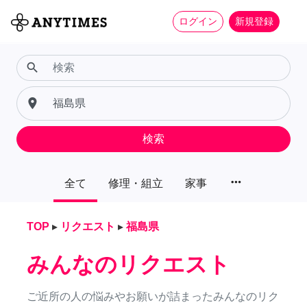
ログイン
新規登録
search
place
検索
more_horiz
全て
修理・組立
家事
TOP
▸
リクエスト
▸
福島県
みんなのリクエスト
ご近所の人の悩みやお願いが詰まったみんなのリク