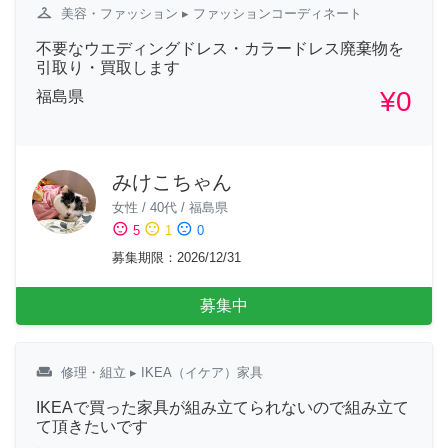
checkroom
美容・ファッション
▸ ファッションコーディネート
不要なウエディングドレス・カラードレス廃棄物を
引取り・買取します
¥0
福島県
みけこちゃん
女性
/
40代
/
福島県
sentiment_satisfied
sentiment_neutral
sentiment_dissatisfied
5
1
0
募集期限
：
2026/12/31
募集中
weekend
修理・組立
▸ IKEA（イケア）家具
IKEAで買った家具が組み立てられないので組み立て
て頂きたいです