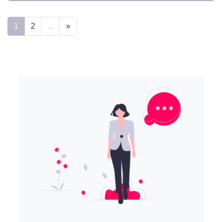
1
2
...
»