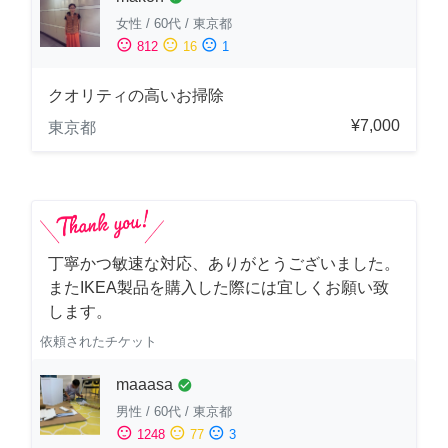
女性
/
60代
/
東京都
sentiment_satisfied
sentiment_neutral
sentiment_dissatisfied
812
16
1
クオリティの高いお掃除
¥7,000
東京都
丁寧かつ敏速な対応、ありがとうございました。
またIKEA製品を購入した際には宜しくお願い致
します。
依頼されたチケット
maaasa
check_circle
男性
/
60代
/
東京都
sentiment_satisfied
sentiment_neutral
sentiment_dissatisfied
1248
77
3