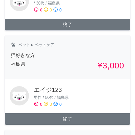
/
30代
/
福島県
sentiment_satisfied
sentiment_neutral
sentiment_dissatisfied
0
0
0
終了
pets
ペット
▸ ペットケア
猫好きな方
¥3,000
福島県
エイジ123
男性
/
50代
/
福島県
sentiment_satisfied
sentiment_neutral
sentiment_dissatisfied
0
0
0
終了