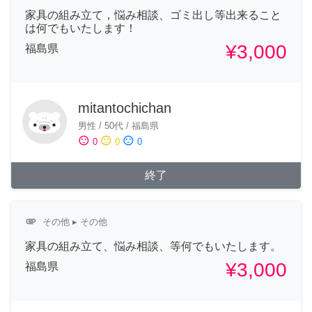
家具の組み立て，悩み相談、ゴミ出し等出来ること
は何でもいたします！
¥3,000
福島県
mitantochichan
男性
/
50代
/
福島県
sentiment_satisfied
sentiment_neutral
sentiment_dissatisfied
0
0
0
終了
attachment
その他
▸ その他
家具の組み立て、悩み相談、等何でもいたします。
¥3,000
福島県