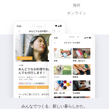
海外
オンライン
みんなでつくる、新しい暮らしかた。