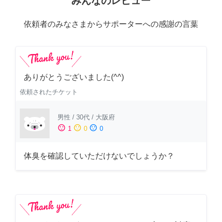
みんなのレビュー
依頼者のみなさまからサポーターへの感謝の言葉
ありがとうございました(^^)
依頼されたチケット
男性
/
30代
/
大阪府
sentiment_satisfied
sentiment_neutral
sentiment_dissatisfied
1
0
0
体臭を確認していただけないでしょうか？