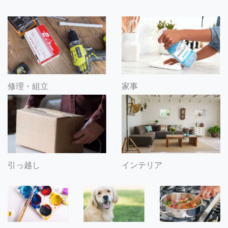
修理・組立
家事
引っ越し
インテリア