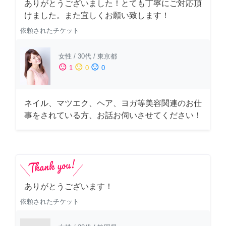
ありがとうございました！とても丁寧にご対応頂
けました。また宜しくお願い致します！
依頼されたチケット
女性
/
30代
/
東京都
sentiment_satisfied
sentiment_neutral
sentiment_dissatisfied
1
0
0
ネイル、マツエク、ヘア、ヨガ等美容関連のお仕
事をされている方、お話お伺いさせてください！
ありがとうございます！
依頼されたチケット