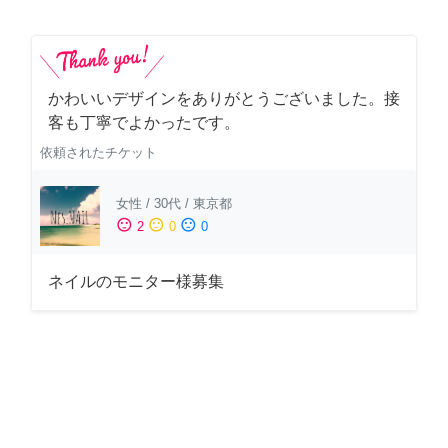
かわいいデザインをありがとうございました。接
客も丁寧でよかったです。
依頼されたチケット
女性
/
30代
/
東京都
sentiment_satisfied
sentiment_neutral
sentiment_dissatisfied
2
0
0
ネイルのモニター様募集