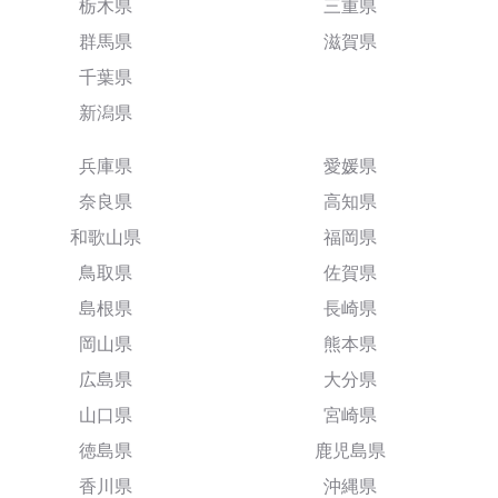
栃木県
三重県
群馬県
滋賀県
千葉県
新潟県
兵庫県
愛媛県
奈良県
高知県
和歌山県
福岡県
鳥取県
佐賀県
島根県
長崎県
岡山県
熊本県
広島県
大分県
山口県
宮崎県
徳島県
鹿児島県
香川県
沖縄県