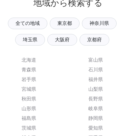
地域から検索する
全ての地域
東京都
神奈川県
埼玉県
大阪府
京都府
北海道
富山県
青森県
石川県
岩手県
福井県
宮城県
山梨県
秋田県
長野県
山形県
岐阜県
福島県
静岡県
茨城県
愛知県