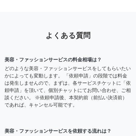
よくある質問
美容・ファッションサービスの料金相場は？
どのような美容・ファッションサービスをしてもらいたい
かによっても変動します。 「依頼申請」の段階では料金
は発生しませんので、まずは、各サービスチケットに「依
頼申請」を頂いて、個別チャットにてお問い合わせ、ご相
談ください。 ※依頼申請後、本契約前（前払い決済前）
であれば、キャンセル可能です。
美容・ファッションサービスを依頼する流れは？