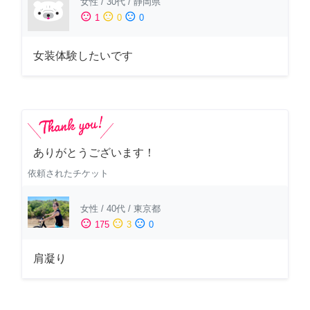
女性
/
30代
/
静岡県
sentiment_satisfied
sentiment_neutral
sentiment_dissatisfied
1
0
0
女装体験したいです
ありがとうございます！
依頼されたチケット
女性
/
40代
/
東京都
sentiment_satisfied
sentiment_neutral
sentiment_dissatisfied
175
3
0
肩凝り