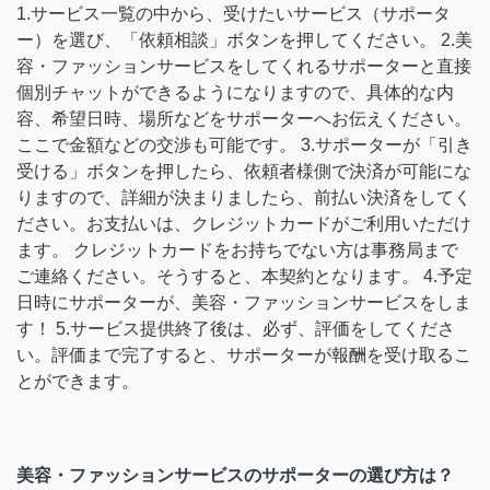
1.サービス一覧の中から、受けたいサービス（サポータ
ー）を選び、「依頼相談」ボタンを押してください。 2.美
容・ファッションサービスをしてくれるサポーターと直接
個別チャットができるようになりますので、具体的な内
容、希望日時、場所などをサポーターへお伝えください。
ここで金額などの交渉も可能です。 3.サポーターが「引き
受ける」ボタンを押したら、依頼者様側で決済が可能にな
りますので、詳細が決まりましたら、前払い決済をしてく
ださい。お支払いは、クレジットカードがご利用いただけ
ます。 クレジットカードをお持ちでない方は事務局まで
ご連絡ください。そうすると、本契約となります。 4.予定
日時にサポーターが、美容・ファッションサービスをしま
す！ 5.サービス提供終了後は、必ず、評価をしてくださ
い。評価まで完了すると、サポーターが報酬を受け取るこ
とができます。
美容・ファッションサービスのサポーターの選び方は？