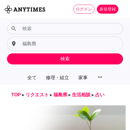
ログイン
新規登録
search
place
検索
more_horiz
全て
修理・組立
家事
TOP
▸
リクエスト
▸
福島県
▸
生活相談
▸
占い