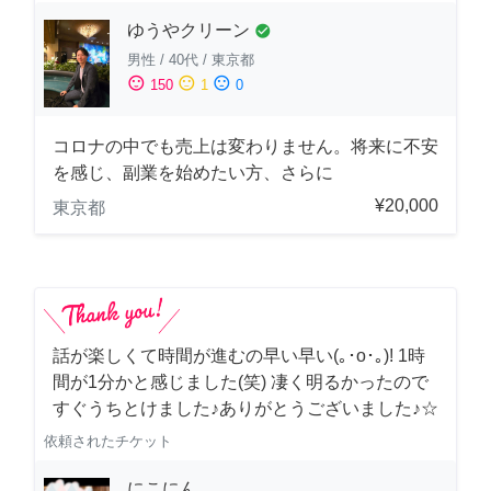
ゆうやクリーン
check_circle
男性
/
40代
/
東京都
sentiment_satisfied
sentiment_neutral
sentiment_dissatisfied
150
1
0
コロナの中でも売上は変わりません。将来に不安
を感じ、副業を始めたい方、さらに
¥20,000
東京都
話が楽しくて時間が進むの早い早い(｡･о･｡)! 1時
間が1分かと感じました(笑) 凄く明るかったので
すぐうちとけました♪ありがとうございました♪☆
依頼されたチケット
にこにん