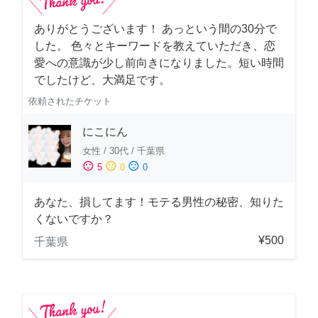
ありがとうございます！ あっという間の30分で
した。 色々とキーワードを教えていただき、恋
愛への意識が少し前向きになりました。短い時間
でしたけど、大満足です。
依頼されたチケット
にこにん
女性
/
30代
/
千葉県
sentiment_satisfied
sentiment_neutral
sentiment_dissatisfied
5
0
0
あなた、損してます！モテる男性の秘密、知りた
くないですか？
¥500
千葉県