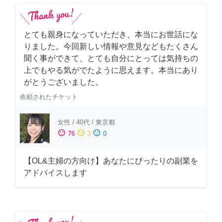
とても親身になっていただき、本当にお世話にな
りました。今回新しい情報や意見などもたくさん
聞く事ができて、とても自分にとっては気持ちの
上でもやる気がでたように思えます。本当にあり
がとうございました。
依頼されたチケット
女性
/
40代
/
東京都
sentiment_satisfied
sentiment_neutral
sentiment_dissatisfied
76
3
0
【OL&主婦の方向け】あなたにぴったりの副業を
アドバイスします