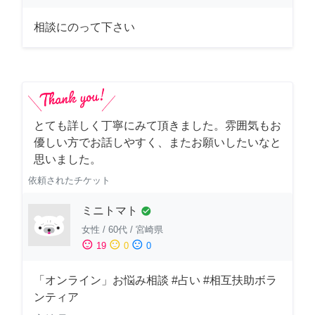
相談にのって下さい
とても詳しく丁寧にみて頂きました。雰囲気もお
優しい方でお話しやすく、またお願いしたいなと
思いました。
依頼されたチケット
ミニトマト
check_circle
女性
/
60代
/
宮崎県
sentiment_satisfied
sentiment_neutral
sentiment_dissatisfied
19
0
0
「オンライン」お悩み相談 #占い #相互扶助ボラ
ンティア