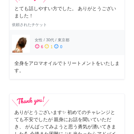
とても話しやすい方でした。 ありがとうござい
ました！
依頼されたチケット
女性
/
30代
/
東京都
sentiment_satisfied
sentiment_neutral
sentiment_dissatisfied
6
1
0
全身をアロマオイルでトリートメントをいたしま
す。
ありがとうございます✨ 初めてのチャレンジと
ても不安でしたが 親身にお話を聞いていただ
き、 がんばってみようと思う勇気が湧いてきま
した💪 今後また困難にぶち当たったらアドバイ