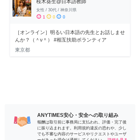
桜木葵生@日本語教師
女性
/
30代
/
神奈川県
sentiment_satisfied
sentiment_neutral
sentiment_dissatisfied
1
0
0
［オンライン］明るい日本語の先生とお話しませ
んか？（＾ν＾） #相互扶助ボランティア
東京都
ANYTIMES安心・安全への取り組み
報酬は取引前に事務局に支払われ、評価・完了後
に振り込まれます。利用規約違反の恐れや、少し
でも不審な内容のサービスやリクエストやユーザ
ーがあった場合は通報してください。
詳細を見る