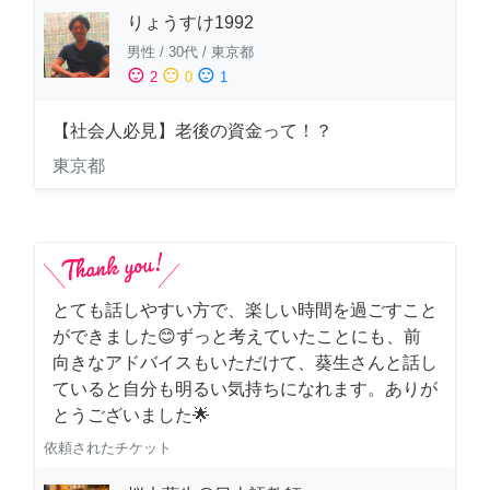
りょうすけ1992
男性
/
30代
/
東京都
sentiment_satisfied
sentiment_neutral
sentiment_dissatisfied
2
0
1
【社会人必見】老後の資金って！？
東京都
とても話しやすい方で、楽しい時間を過ごすこと
ができました😊ずっと考えていたことにも、前
向きなアドバイスもいただけて、葵生さんと話し
ていると自分も明るい気持ちになれます。ありが
とうございました🌟
依頼されたチケット