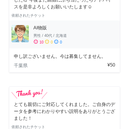
スを是非よろしくお願いいたします☺️
依頼されたチケット
AI物販
男性
/
40代
/
北海道
sentiment_satisfied
sentiment_neutral
sentiment_dissatisfied
10
0
0
申し訳ございません。今は募集してません。
¥50
千葉県
とても親切にご対応してくれました。ご自身のデ
ータを参考にわかりやすい説明をありがとうござ
ました！
依頼されたチケット