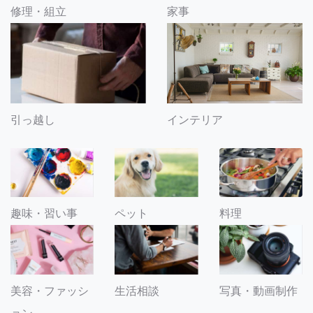
修理・組立
家事
引っ越し
インテリア
趣味・習い事
ペット
料理
美容・ファッシ
生活相談
写真・動画制作