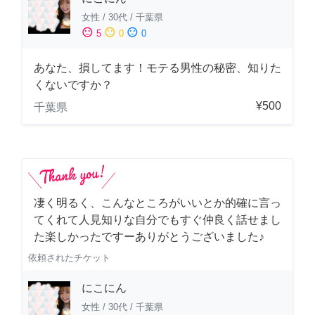
女性
/
30代
/
千葉県
sentiment_satisfied
sentiment_neutral
sentiment_dissatisfied
5
0
0
あなた、損してます！モテる男性の秘密、知りた
くないですか？
¥500
千葉県
凄く明るく、こんなところがいいとか的確に言っ
てくれて人見知りな自分でもすぐ仲良く話せまし
た楽しかったですーありがとうございました♪
依頼されたチケット
にこにん
女性
/
30代
/
千葉県