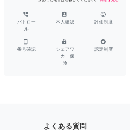
perm_phone_msg
assignment_ind
tag_faces
パトロー
本人確認
評価制度
ル
smartphone
lock
stars
番号確認
シェアワ
認定制度
ーカー保
険
よくある質問