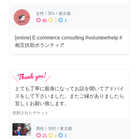
女性
/
30's
/
東京都
sentiment_satisfied
sentiment_neutral
sentiment_dissatisfied
86
2
1
[online] E-commerce consulting #volunteerhelp #
相互扶助ボランティア
とても丁寧に親身になってお話を聞いてアドバイ
スをして下さいました。またご縁がありましたら
宜しくお願い致します。
依頼されたチケット
男性
/
30代
/
東京都
sentiment_satisfied
sentiment_neutral
sentiment_dissatisfied
21
0
1