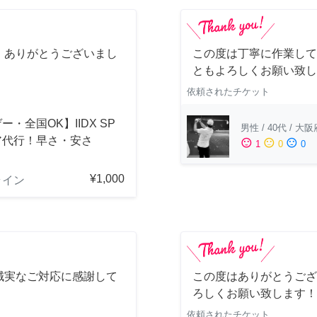
、ありがとうございまし
この度は丁寧に作業して
ともよろしくお願い致し
依頼されたチケット
ー・全国OK】IIDX SP
男性
/
40代
/
大阪
ア代行！早さ・安さ
sentiment_satisfied
sentiment_neutral
sentiment_dissatisfied
1
0
0
！
¥1,000
ライン
誠実なご対応に感謝して
この度はありがとうござ
ろしくお願い致します！
依頼されたチケット