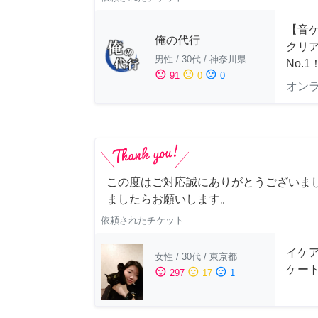
【音ゲ
俺の代行
クリ
男性
/
30代
/
神奈川県
No.1
sentiment_satisfied
sentiment_neutral
sentiment_dissatisfied
91
0
0
オン
この度はご対応誠にありがとうございま
ましたらお願いします。
依頼されたチケット
イケ
女性
/
30代
/
東京都
ケー
sentiment_satisfied
sentiment_neutral
sentiment_dissatisfied
297
17
1