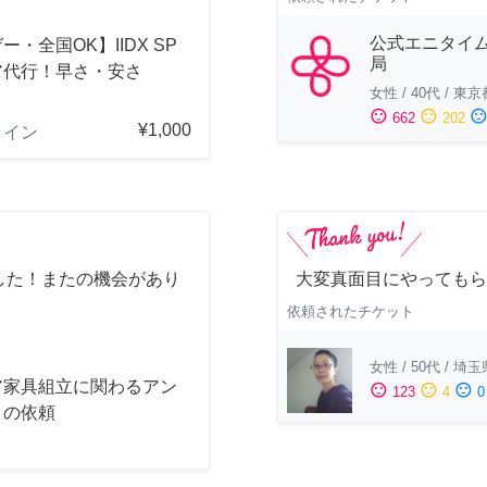
公式エニタイ
ー・全国OK】IIDX SP
局
ア代行！早さ・安さ
女性
/
40代
/
東京
！
sentiment_satisfied
sentiment_neutral
sentiment_dissatisfi
662
202
¥1,000
ライン
した！またの機会があり
大変真面目にやってもら
依頼されたチケット
女性
/
50代
/
埼玉
ア家具組立に関わるアン
sentiment_satisfied
sentiment_neutral
sentiment_dissatisfied
123
4
0
トの依頼