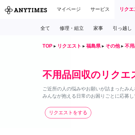
マイページ
サービス
リクエ
全て
修理・組立
家事
引っ越し
TOP
▸
リクエスト
▸
福島県
▸
その他
▸
不用
不用品回収のリクエ
ご近所の人の悩みやお願いが詰まったみん
みんなが抱える日常のお困りごとに応募し
リクエストをする