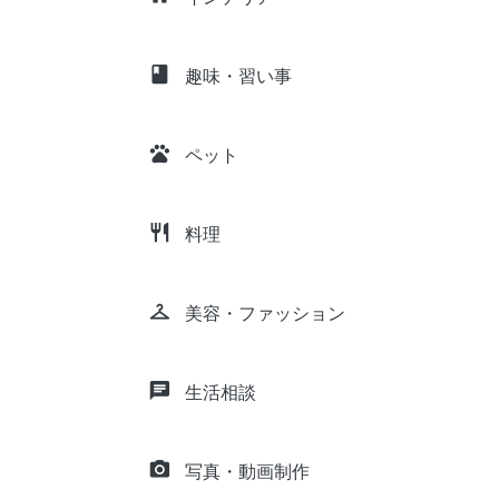
class
趣味・習い事
pets
ペット
restaurant
料理
checkroom
美容・ファッション
chat
生活相談
camera_alt
写真・動画制作