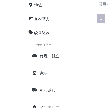
福島
place
地域
sort
1
並べ替え
local_offer
絞り込み
カテゴリー
weekend
修理・組立
local_laundry_service
家事
local_shipping
引っ越し
home
インテリア