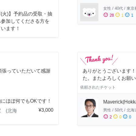
女性
/
40代
/
東京
17(火)】予約品の受取・抽
sentiment_satisfied
sentiment_neutral
sentiment_dissatisfied
28
1
1
へ参加してくださる方を
ています！
頑張っていただいて感謝
ありがとうございます！
！
た。またよろしくお願い
依頼されたチケット
的にほぼ何でもOKです！
Maverick(Hokk
¥3,000
男性
/
50代
/
北海
 (北海
sentiment_satisfied
sentiment_neutral
sentiment_dissatisfied
2
0
0