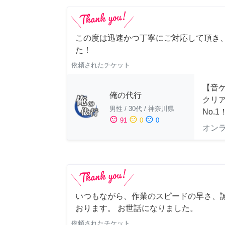
この度は迅速かつ丁寧にご対応して頂き
た！
依頼されたチケット
【音ゲ
俺の代行
クリ
男性
/
30代
/
神奈川県
No.1
sentiment_satisfied
sentiment_neutral
sentiment_dissatisfied
91
0
0
オン
いつもながら、作業のスピードの早さ、
おります。 お世話になりました。
依頼されたチケット