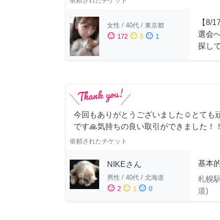
依頼されたチケット
【8/
女性
/
40代
/
東京都
選会
sentiment_satisfied
sentiment_neutral
sentiment_dissatisfied
172
5
1
探し
今回もありがとうございました☺️とても
です🙏気持ちの良い取引ができました！
依頼されたチケット
基本
NIKEさん
男性
/
40代
/
北海道
札幌駅
sentiment_satisfied
sentiment_neutral
sentiment_dissatisfied
2
1
0
道)