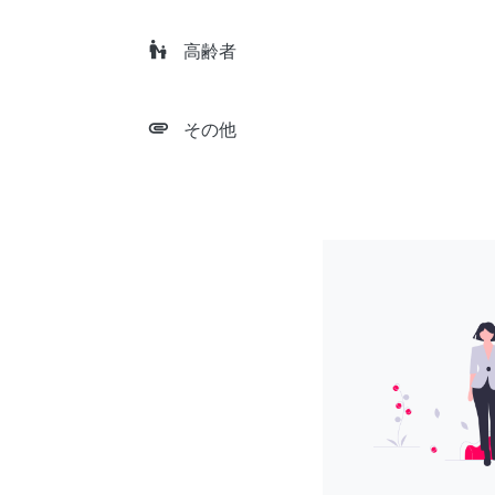
escalator_warning
高齢者
attachment
その他