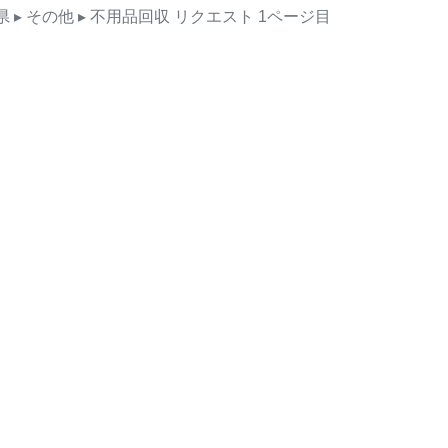
県
▸ その他
▸ 不用品回収
リクエスト
1ページ目