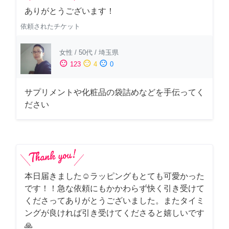
ありがとうございます！
依頼されたチケット
女性
/
50代
/
埼玉県
sentiment_satisfied
sentiment_neutral
sentiment_dissatisfied
123
4
0
サプリメントや化粧品の袋詰めなどを手伝ってく
ださい
本日届きました☺️ラッピングもとても可愛かった
です！！急な依頼にもかかわらず快く引き受けて
くださってありがとうございました。またタイミ
ングが良ければ引き受けてくださると嬉しいです
🙏