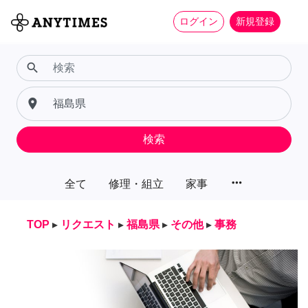
ログイン
新規登録
search
place
検索
more_horiz
全て
修理・組立
家事
TOP
▸
リクエスト
▸
福島県
▸
その他
▸
事務