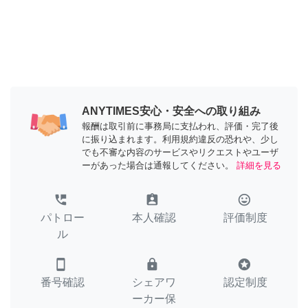
ANYTIMES安心・安全への取り組み
報酬は取引前に事務局に支払われ、評価・完了後
に振り込まれます。利用規約違反の恐れや、少し
でも不審な内容のサービスやリクエストやユーザ
ーがあった場合は通報してください。
詳細を見る
perm_phone_msg
assignment_ind
tag_faces
パトロー
本人確認
評価制度
ル
smartphone
lock
stars
番号確認
シェアワ
認定制度
ーカー保