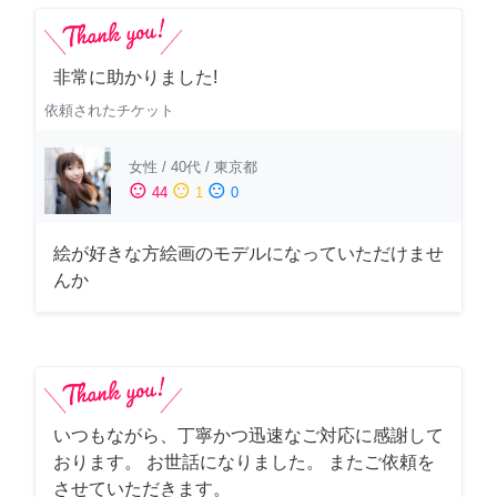
非常に助かりました!
依頼されたチケット
女性
/
40代
/
東京都
sentiment_satisfied
sentiment_neutral
sentiment_dissatisfied
44
1
0
絵が好きな方絵画のモデルになっていただけませ
んか
いつもながら、丁寧かつ迅速なご対応に感謝して
おります。 お世話になりました。 またご依頼を
させていただきます。