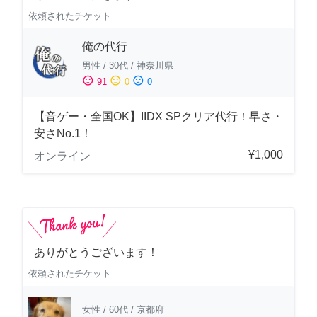
依頼されたチケット
俺の代行
男性
/
30代
/
神奈川県
sentiment_satisfied
sentiment_neutral
sentiment_dissatisfied
91
0
0
【音ゲー・全国OK】IIDX SPクリア代行！早さ・
安さNo.1！
¥1,000
オンライン
ありがとうございます！
依頼されたチケット
女性
/
60代
/
京都府