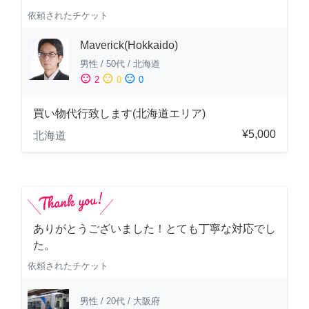
依頼されたチケット
Maverick(Hokkaido)
男性
/
50代
/
北海道
sentiment_satisfied
sentiment_neutral
sentiment_dissatisfied
2
0
0
買い物代行致します(北海道エリア)
¥5,000
北海道
ありがとうございました！とても丁寧な対応でし
た。
依頼されたチケット
男性
/
20代
/
大阪府