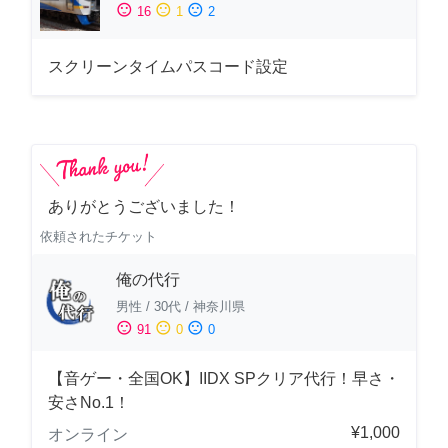
sentiment_satisfied
sentiment_neutral
sentiment_dissatisfied
16
1
2
スクリーンタイムパスコード設定
ありがとうございました！
依頼されたチケット
俺の代行
男性
/
30代
/
神奈川県
sentiment_satisfied
sentiment_neutral
sentiment_dissatisfied
91
0
0
【音ゲー・全国OK】IIDX SPクリア代行！早さ・
安さNo.1！
¥1,000
オンライン