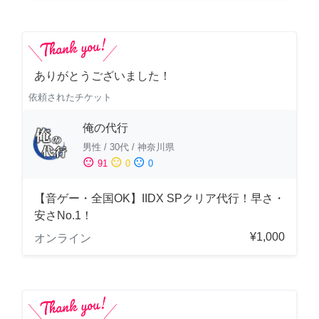
ありがとうございました！
依頼されたチケット
俺の代行
男性
/
30代
/
神奈川県
sentiment_satisfied
sentiment_neutral
sentiment_dissatisfied
91
0
0
【音ゲー・全国OK】IIDX SPクリア代行！早さ・
安さNo.1！
¥1,000
オンライン