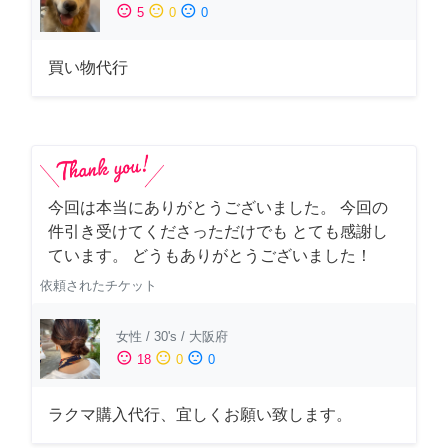
sentiment_satisfied
sentiment_neutral
sentiment_dissatisfied
5
0
0
買い物代行
今回は本当にありがとうございました。 今回の
件引き受けてくださっただけでも とても感謝し
ています。 どうもありがとうございました！
依頼されたチケット
女性
/
30's
/
大阪府
sentiment_satisfied
sentiment_neutral
sentiment_dissatisfied
18
0
0
ラクマ購入代行、宜しくお願い致します。