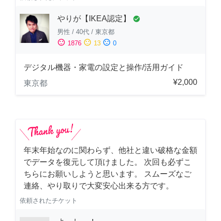
やりが【IKEA認定】
check_circle
男性
/
40代
/
東京都
sentiment_satisfied
sentiment_neutral
sentiment_dissatisfied
1876
13
0
デジタル機器・家電の設定と操作/活用ガイド
¥2,000
東京都
年末年始なのに関わらず、他社と違い破格な金額
でデータを復元して頂けました。 次回も必ずこ
ちらにお願いしようと思います。 スムーズなご
連絡、やり取りで大変安心出来る方です。
依頼されたチケット