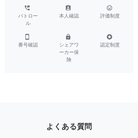
perm_phone_msg
assignment_ind
tag_faces
パトロー
本人確認
評価制度
ル
smartphone
lock
stars
番号確認
シェアワ
認定制度
ーカー保
険
よくある質問