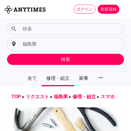
ログイン
新規登録
search
place
検索
more_horiz
全て
修理・組立
家事
TOP
▸
リクエスト
▸
福島県
▸
修理・組立
▸
スマホ