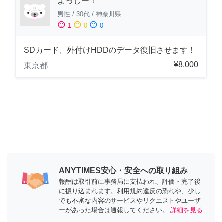
よっしー！
男性
/
30代
/
神奈川県
sentiment_satisfied
sentiment_neutral
sentiment_dissatisfied
1
0
0
SDカード、外付けHDDのデータ復旧させます！
¥8,000
東京都
ANYTIMES安心・安全への取り組み
報酬は取引前に事務局に支払われ、評価・完了後
に振り込まれます。利用規約違反の恐れや、少し
でも不審な内容のサービスやリクエストやユーザ
ーがあった場合は通報してください。
詳細を見る