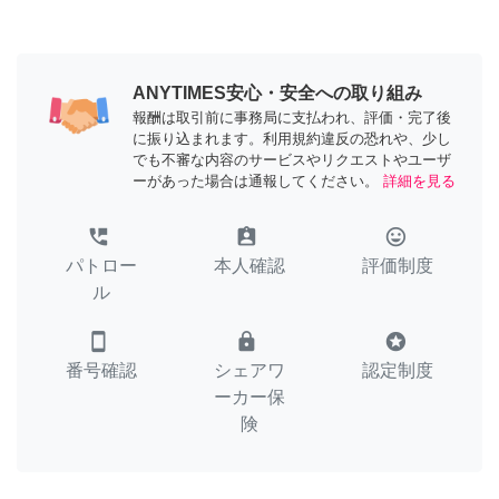
ANYTIMES安心・安全への取り組み
報酬は取引前に事務局に支払われ、評価・完了後
に振り込まれます。利用規約違反の恐れや、少し
でも不審な内容のサービスやリクエストやユーザ
ーがあった場合は通報してください。
詳細を見る
perm_phone_msg
assignment_ind
tag_faces
パトロー
本人確認
評価制度
ル
smartphone
lock
stars
番号確認
シェアワ
認定制度
ーカー保
険