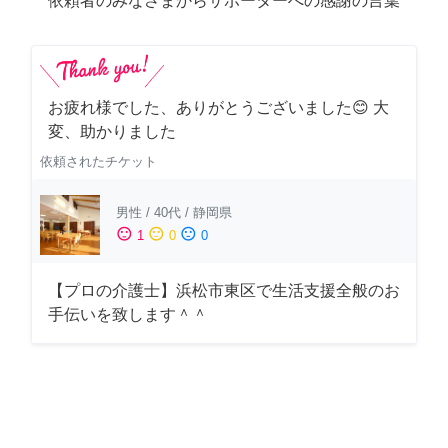
依頼者のみなさまからサポーターへの感謝の言葉
お疲れ様でした、ありがとうございました😊 大
変、助かりました
依頼されたチケット
男性
/
40代
/
静岡県
sentiment_satisfied
sentiment_neutral
sentiment_dissatisfied
1
0
0
【プロの介護士】浜松市東区で生活支援全般のお
手伝いを致します＾＾