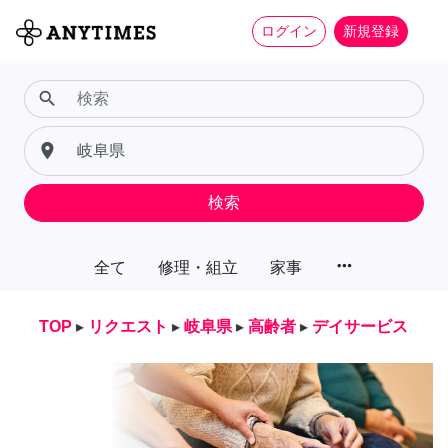
ログイン
新規登録
search
place
検索
more_horiz
全て
修理・組立
家事
TOP
▸
リクエスト
▸
岐阜県
▸
高齢者
▸
デイサービス